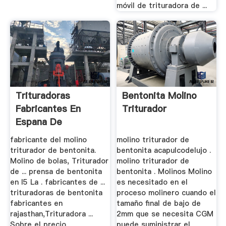
móvil de trituradora de ...
Trituradoras
Bentonita Molino
Fabricantes En
Triturador
Espana De
Bentonita
fabricante del molino
molino triturador de
triturador de bentonita.
bentonita acapulcodelujo .
Molino de bolas, Triturador
molino triturador de
de ... prensa de bentonita
bentonita . Molinos Molino
en I5 La . fabricantes de ...
es necesitado en el
trituradoras de bentonita
proceso molinero cuando el
fabricantes en
tamaño final de bajo de
rajasthan,Trituradora ...
2mm que se necesita CGM
Sobre el precio.
puede suministrar el