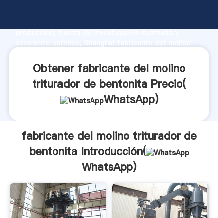
fabricante del molino triturador de bentonita
fabricante Agarrando fuerte capacidad de
producción, fuerza de investigación avanzada y
excelente servicio, Shanghai fabricante del molino
triturador de bentonita proveedor crea el valor y
aporta valores a todos los clientes.
Obtener fabricante del molino
triturador de bentonita Precio(
WhatsApp
)
fabricante del molino triturador de
bentonita Introducción(
WhatsApp
)