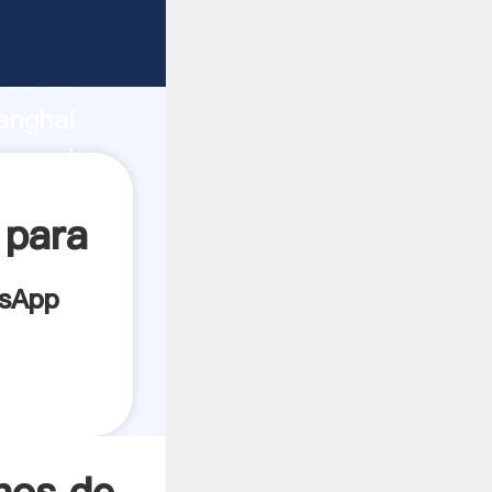
bricante
rza de
anghai
roveedor
es.
 para