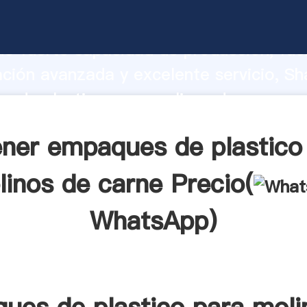
 de plastico para molinos de carne fa
o fuerte capacidad de producción, fue
ación avanzada y excelente servicio, Sh
s de plastico para molinos de carne p
valor y aporta valores a todos los client
ner empaques de plastico
inos de carne Precio(
WhatsApp
)