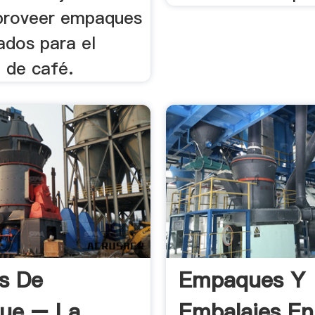
 proveer empaques
ados para el
de café.
s De
Empaques Y
ue – La
Embalajes En