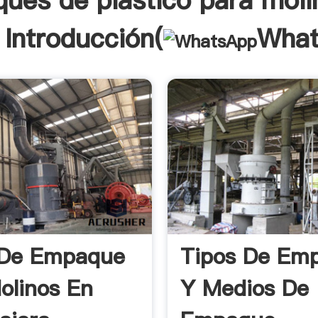
ues de plastico para moli
 Introducción(
What
 De Empaque
Tipos De Em
olinos En
Y Medios De