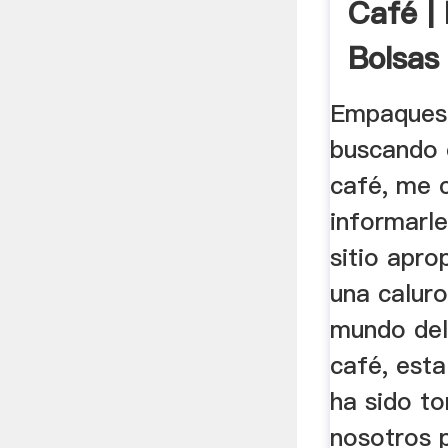
Café |
Bolsas
Empaques 
buscando
café, me 
informarle
sitio apr
una caluro
mundo de
café, est
ha sido t
nosotros 