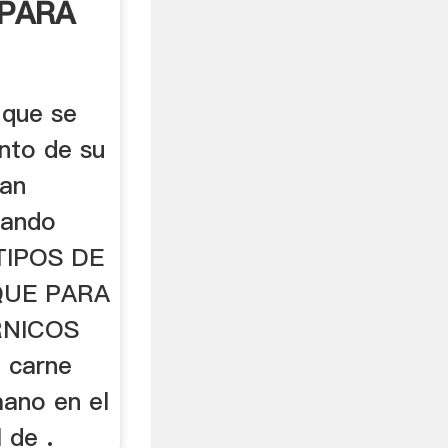
PARA
...
 que se
to de su
man
zando
 TIPOS DE
QUE PARA
NICOS
a carne
ano en el
 de .