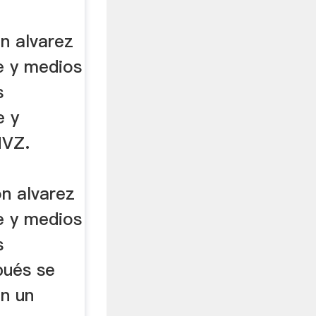
n alvarez
e y medios
s
e y
MVZ.
n alvarez
e y medios
s
pués se
n un