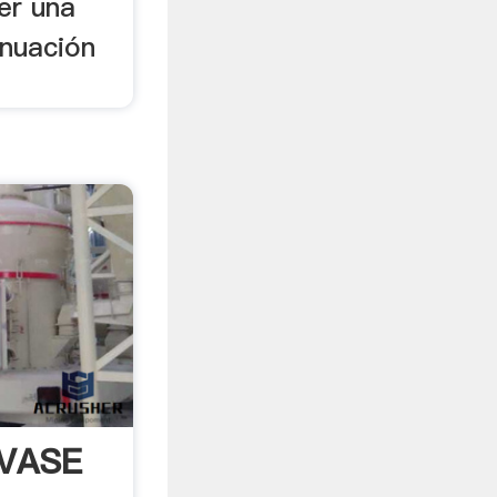
er una
inuación
NVASE