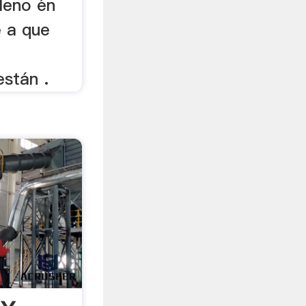
leno én
e a que
están .