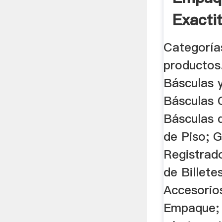
Exacti
Categoría
productos
Básculas 
Básculas 
Básculas 
de Piso; 
Registrad
de Billete
Accesorio
Empaque; 