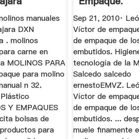
ajara
Empaque.
SlideShare
molinos manuales
Sep 21, 2010· Leó
ajara DXN
Víctor de empaqu
a . molinos
de empaque de lo
para carne en
embutidos. Higien
ara MOLINOS PARA
tecnología de la 
paque para molino
Salcedo salcedo
manual n 32.
ernestoEMVZ. Leó
 Plástico
Víctor de empaqu
OS Y EMPAQUES
de empaque de lo
cita bolsas de
embutidos. ... des
 productos para
muele finamente e