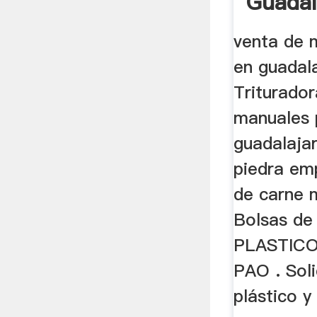
Guadal
venta de 
en guadal
Triturador
manuales 
guadalaj
piedra em
de carne 
Bolsas de
PLASTIC
PAO . Soli
plástico y