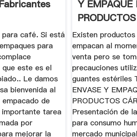
 Fabricantes
Y EMPAQUE 
PRODUCTOS
CÁRNICOS By 
para café. Si está
Existen productos
 empaques para
empacan al momen
complace
venta pero se to
 que este es el
precauciones utili
opiado.. Le damos
guantes estériles
sa bienvenida al
ENVASE Y EMPA
l empacado de
PRODUCTOS CÁR
a importante tarea
Presentación de l
omada por
para consumo hum
para mejorar la
mercado municipal