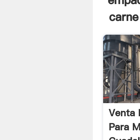
empaq
carne
Venta
Para M