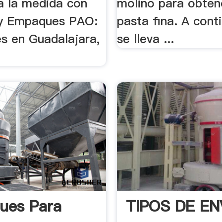
 la medida con
molino para obten
 y Empaques PAO:
pasta fina. A cont
es en Guadalajara,
se lleva ...
ues Para
TIPOS DE E