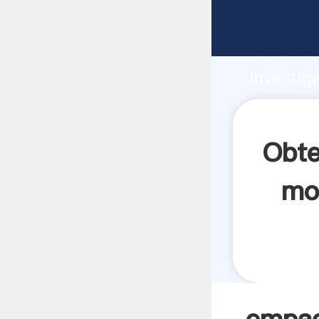
empaques
Agarrand
investig
empaque
crea el 
Obte
mol