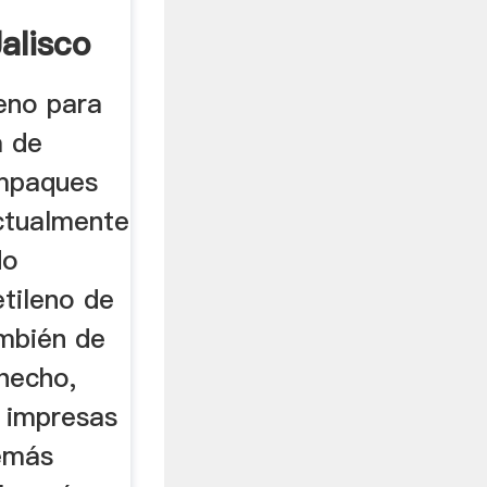
alisco
leno para
a de
empaques
ctualmente
do
tileno de
ambién de
hecho,
 impresas
emás