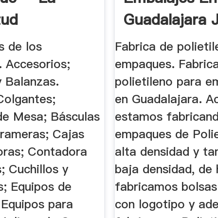
tud
Guadalajara J
México.
s de los
Fabrica de polieti
. Accesorios;
empaques. Fabric
y Balanzas.
polietileno para 
Colgantes;
en Guadalajara. A
de Mesa; Básculas
estamos fabrican
Grameras; Cajas
empaques de Polie
oras; Contadora
alta densidad y t
s; Cuchillos y
baja densidad, de 
s; Equipos de
fabricamos bolsas
Equipos para
con logotipo y ad