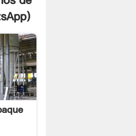
nos de
sApp
)
paque