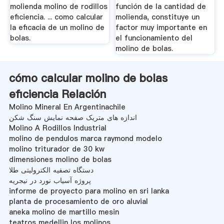
molienda molino de rodillos
función de la cantidad de
eficiencia. ... como calcular
molienda, constituye un
la eficacia de un molino de
factor muy importante en
bolas.
el funcionamiento del
molino de bolas.
cómo calcular molino de bolas
eficiencia Relación
Molino Mineral En Argentinachile
اندازه های متریک صفحه نمایش سنگ شکن
Molino A Rodillos Industrial
molino de pendulos marca raymond modelo
molino triturador de 30 kw
dimensiones molino de bolas
دستگاه تصفیه الکترولیتی طلا
پروژه آسیاب نورد در نیجریه
informe de proyecto para molino en sri lanka
planta de procesamiento de oro aluvial
aneka molino de martillo mesin
teatros medellin los molinos