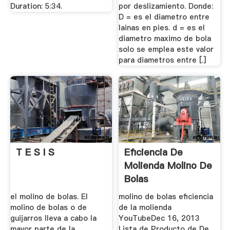
Duration: 5:34.
por deslizamiento. Donde:
D = es el diametro entre
lainas en pies. d = es el
diametro maximo de bola
solo se emplea este valor
para diametros entre [.]
T E S I S
Eficiencia De
Molienda Molino De
Bolas
el molino de bolas. El
molino de bolas eficiencia
molino de bolas o de
de la molienda
guijarros lleva a cabo la
YouTubeDec 16, 2013
mayor parte de la
Lista de Producto de De