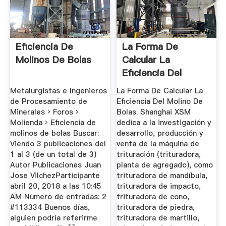
Eficiencia De
La Forma De
Molinos De Bolas
Calcular La
Eficiencia Del
Molino De Bolas ...
Metalurgistas e Ingenieros
La Forma De Calcular La
de Procesamiento de
Eficiencia Del Molino De
Minerales › Foros ›
Bolas. Shanghai XSM
Molienda › Eficiencia de
dedica a la investigación y
molinos de bolas Buscar:
desarrollo, producción y
Viendo 3 publicaciones del
venta de la máquina de
1 al 3 (de un total de 3)
trituración (trituradora,
Autor Publicaciones Juan
planta de agregado), como
Jose VilchezParticipante
trituradora de mandíbula,
abril 20, 2018 a las 10:45
trituradora de impacto,
AM Número de entradas: 2
trituradora de cono,
#113334 Buenos días,
trituradora de piedra,
alguien podría referirme
trituradora de martillo,