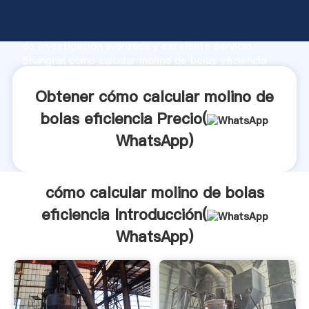
cómo calcular molino de bolas eficiencia fabricante
Agarrando fuerte capacidad de producción, fuerza
de investigación avanzada y excelente servicio,
Shanghai cómo calcular molino de bolas eficiencia
proveedor crea el valor y aporta valores a todos los
clientes.
Obtener cómo calcular molino de
bolas eficiencia Precio(
WhatsApp
)
cómo calcular molino de bolas
eficiencia Introducción(
WhatsApp
)