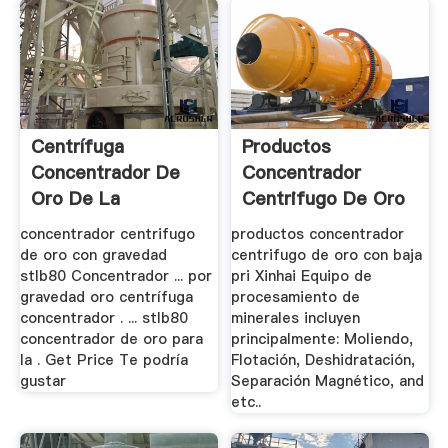
Centrífuga
Productos
Concentrador De
Concentrador
Oro De La
Centrifugo De Oro
Gravedad
Con Baja Pri 」
concentrador centrifugo
productos concentrador
Concentrador ...
de oro con gravedad
centrifugo de oro con baja
stlb80 Concentrador ... por
pri Xinhai Equipo de
gravedad oro centrífuga
procesamiento de
concentrador . ... stlb80
minerales incluyen
concentrador de oro para
principalmente: Moliendo,
la . Get Price Te podría
Flotación, Deshidratación,
gustar
Separación Magnético, and
etc..