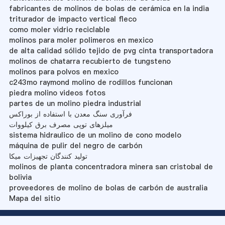
fabricantes de molinos de bolas de cerámica en la india
triturador de impacto vertical fleco
como moler vidrio reciclable
molinos para moler polimeros en mexico
de alta calidad sólido tejido de pvg cinta transportadora
molinos de chatarra recubierto de tungsteno
molinos para polvos en mexico
c243mo raymond molino de rodillos funcionan
piedra molino videos fotos
partes de un molino piedra industrial
فرآوری سنگ معدن با استفاده از بوراکس
میلزهای توپی مصرف برق کیلووات
sistema hidraulico de un molino de cono modelo
máquina de pulir del negro de carbón
تولید کنندگان تجهیزات میکا
molinos de planta concentradora minera san cristobal de
bolivia
proveedores de molino de bolas de carbón de australia
Mapa del sitio