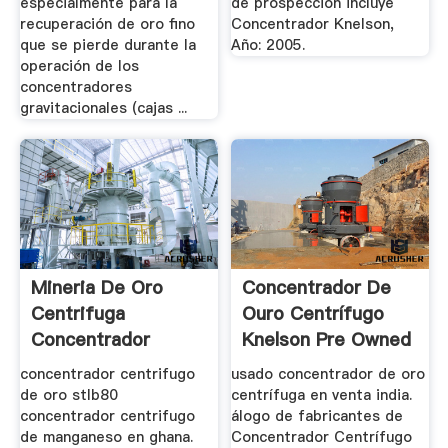
especialmente para la
de prospección incluye
recuperación de oro fino
Concentrador Knelson,
que se pierde durante la
Año: 2005.
operación de los
concentradores
gravitacionales (cajas ...
Mineria De Oro
Concentrador De
Centrifuga
Ouro Centrífugo
Concentrador
Knelson Pre Owned
Para Venda
concentrador centrifugo
usado concentrador de oro
de oro stlb80
centrífuga en venta india.
concentrador centrifugo
álogo de fabricantes de
de manganeso en ghana.
Concentrador Centrífugo