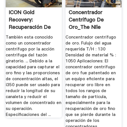
ICON Gold
Concentrador
Recovery:
Centrífugo De
Recuperación De
Oro_The Nile
Oro,
Machinery Co., Ltd
También esta conocido
Concentrador centrífugo
Concentradores ...
como un concentrador
de oro. Fulujo del agua
centrífugo por la acción
requerida T/H : 130
centrifuga del tazón
Densidad de material % :
giratorio. ... Debido a la
1050 Aplicaciones: El
capacidad para capturar el
concentrador centrífugo
oro fino y las proporciones
de oro fue patentado en
de concentración altas, el
un equipo eficiente para
i350 puede ser usado para
recuperar oro libre en
reducir la longitud de su
todos los rangos de
canaleta y reducir el
tamaño de partícula,
volumen de concentrado en
especialmente para la
su operación.
recuperación de oro fino
Especificaciones del ...
que se pierde durante la
operación de los
concentradores