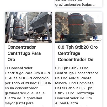
gravitacionales (cajas ...
Concentrador
0,6 Tph Stlb20 Oro
Centrifugo Para
Centrífuga
Oro
Concentrador De
Oro Aluvial ...
El Concentrador
0,6 Tph Stlb20 Oro
Centrifugo Para Oro iCON
Centrífuga Concentrador
i150 es el iCON conocido
De Oro Aluvial Planta
por todo el mundo: El iCON
Minera, Find Complete
es un concentrador
Details about 0,6 Tph
gravimétrico que usa la
Stlb20 Oro Centrífuga
fuerza de la gravedad
Concentrador De Oro
mayor (G''s) para
Aluvial Planta