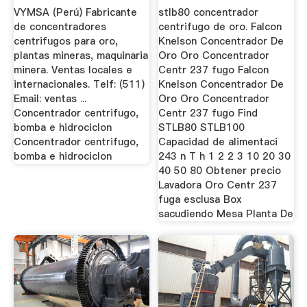
VYMSA (Perú) Fabricante
stlb80 concentrador
de concentradores
centrifugo de oro. Falcon
centrifugos para oro,
Knelson Concentrador De
plantas mineras, maquinaria
Oro Oro Concentrador
minera. Ventas locales e
Centr 237 fugo Falcon
internacionales. Telf: (511)
Knelson Concentrador De
Email: ventas ...
Oro Oro Concentrador
Concentrador centrifugo,
Centr 237 fugo Find
bomba e hidrociclon
STLB80 STLB100
Concentrador centrifugo,
Capacidad de alimentaci
bomba e hidrociclon
243 n T h 1 2 2 3 10 20 30
40 50 80 Obtener precio
Lavadora Oro Centr 237
fuga esclusa Box
sacudiendo Mesa Planta De