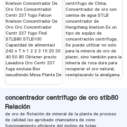
Knelson Concentrador De
centrífugo de China.
Oro Oro Concentrador
Concentrador de oro con
Centr 237 fugo Falcon
camisa de agua STLB
Knelson Concentrador De
concentrador de
Oro Oro Concentrador
Hengchang knelson Es un
Centr 237 fugo Find
tipo de equipo de
STLB80 STLB100
concentración centrífuga.
Capacidad de alimentaci
Se puede utilizar no solo
243 n T h 1 2 2 3 10 20 30
para la minería de oro de
40 50 80 Obtener precio
placer, sino también para la
Lavadora Oro Centr 237
minería de roca dura para
fuga esclusa Box
recuperar el oro natural,
sacudiendo Mesa Planta De
reemplazando la amalgama.
.
concentrador centrífugo de oro stlb80
Relación
de oro de flotación de mineral de la planta de proceso
de calidad iso aprobado chancadora de cono
funcionamiento eficiente del molino de bolas