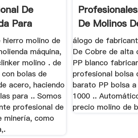
ional De
Profesionales
da Para
De Molinos D
 De Bolas De
 hierro molino de
álogo de fabricant
molienda máquina,
De Cobre de alta c
inker molino . de
PP blanco fabrica
o con bolas de
profesional bolsa 
de acero, haciendo
barato PP bolsa a
las para .. Somos
1000 .. Automátic
nte profesional de
precio molino de b
e minería, como
,.