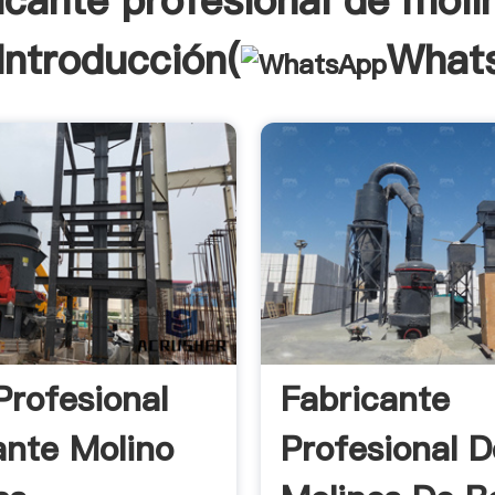
icante profesional de moli
Introducción(
What
Profesional
Fabricante
ante Molino
Profesional D