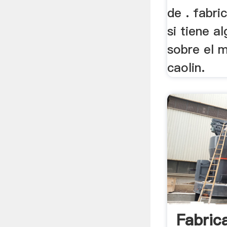
de . fabri
si tiene a
sobre el 
caolin.
Fabric