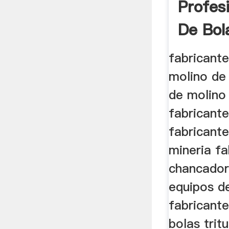
Profes
De Bo
fabricante
molino de
de molino
fabricante
fabricant
mineria fa
chancador
equipos d
fabricant
bolas trit