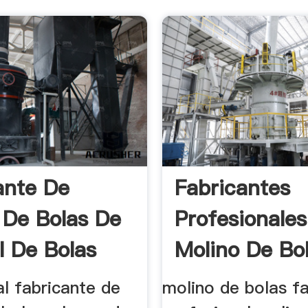
ante De
Fabricantes
 De Bolas De
Profesionales
l De Bolas
Molino De Bo
Bola De Acer
l fabricante de
molino de bolas f