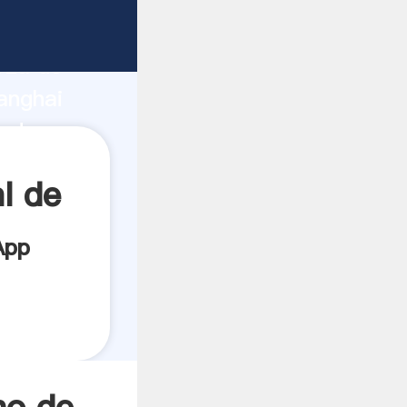
cante
rza de
anghai
eedor
es.
l de