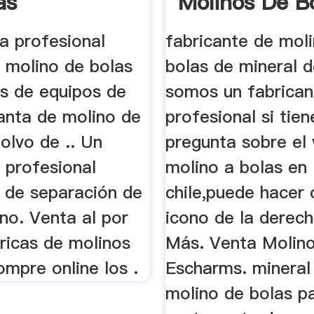
as
Molinos De B
a profesional
fabricante de mol
e molino de bolas
bolas de mineral d
es de equipos de
somos un fabrican
lanta de molino de
profesional si tie
olvo de .. Un
pregunta sobre el
 profesional
molino a bolas en
 de separación de
chile,puede hacer c
no. Venta al por
icono de la derech
ricas de molinos
Más. Venta Molin
mpre online los .
Escharms. mineral
molino de bolas pa