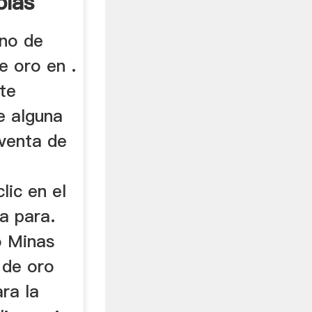
olas
ino de
e oro en .
te
ne alguna
 venta de
lic en el
a para.
o Minas
 de oro
ra la