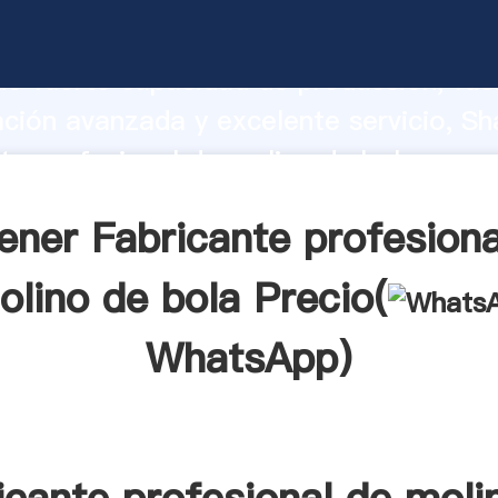
te profesional de molino de bola fabri
o fuerte capacidad de producción, fue
ación avanzada y excelente servicio, Sh
te profesional de molino de bola prov
valor y aporta valores a todos los client
ener Fabricante profesiona
olino de bola Precio(
WhatsApp
)