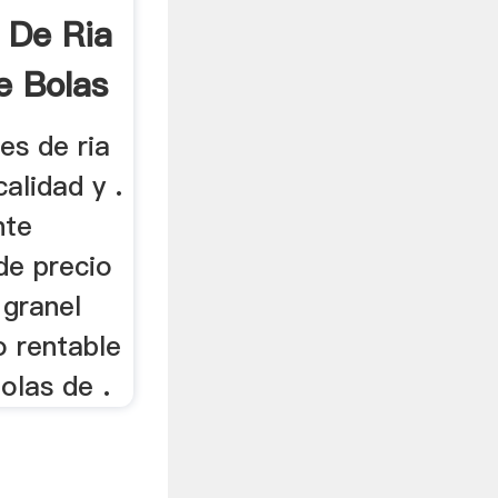
 De Ria
e Bolas
es de ria
alidad y .
nte
de precio
 granel
o rentable
olas de .