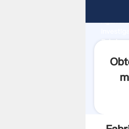
Fabrican
Agarrand
investig
Fabrican
crea el 
Obt
m