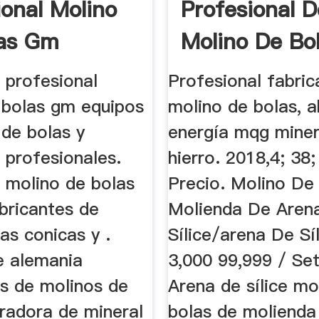
ional Molino
Profesional D
las Gm
Molino De Bo
 profesional
Profesional fabric
 bolas gm equipos
molino de bolas, 
 de bolas y
energía mqg miner
 profesionales.
hierro. 2018,4; 38
e molino de bolas
Precio. Molino De
bricantes de
Molienda De Aren
as conicas y .
Sílice/arena De Sí
e alemania
3,000 99,999 / Set
es de molinos de
Arena de sílice mo
uradora de mineral
bolas de molienda 