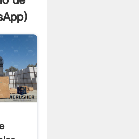
no de
sApp
)
e