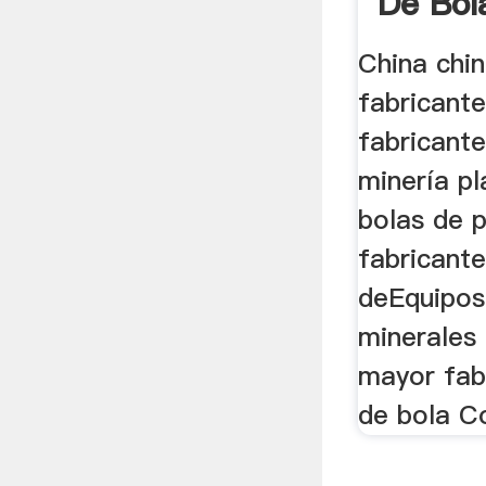
De Bol
China chin
fabricant
fabricant
minería p
bolas de p
fabricante
deEquipos
minerales 
mayor fab
de bola Co