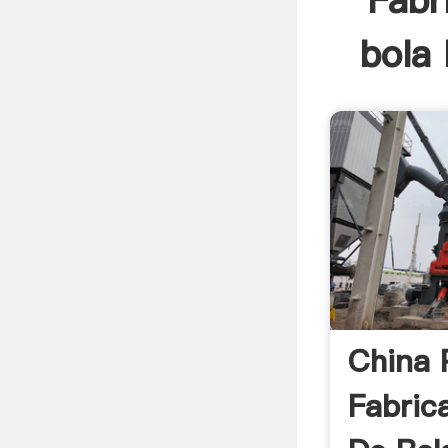
Fabr
bola 
China 
Fabric