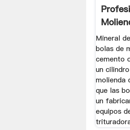
Profes
Molien
Molino
Mineral de
...
bolas de 
cemento cl
un cilindr
molienda 
que las bo
un fabrica
equipos d
trituradora