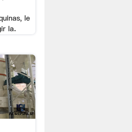
uinas, le
r la.