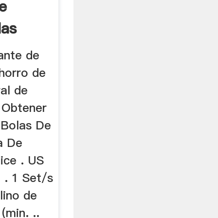
e
las
ante de
ahorro de
al de
; Obtener
 Bolas De
a De
lice . US
 . 1 Set/s
lino de
(min. ..