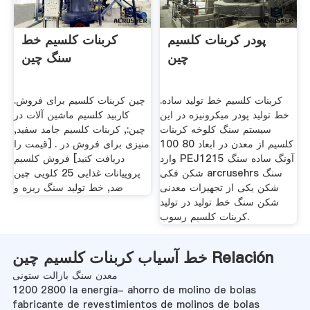
پودر کربنات کلسیم
کربنات کلسیم خط
چین
سنگ چین
کربنات کلسیم خط تولید ساده.
چین کربنات کلسیم برای فروش.
خط تولید پودر میکرونیزه در این
کاربید کلسیم ماشین آلات در
سیستم سنگ کلوخه کربنات
چین:, کربنات کلسیم جامد سفید,
کلسیم از معدن در ابعاد 80 100
منیزی برای فروش در . [قیمت را
وارد PEJ1215 آونگ ساده سنگ
دریافت کنید] فروش کلسیم
شکن فکی arcrusehrs سنگ
پروپیانات غذایی 25 کلویی چین
شکن یکی از تجهیزات معدنی
ضد, خط تولید سنگ ریزه و
شکن سنگ خط تولید در تولید
کربنات کلسیم رسوب.
خط آسیاب کربنات کلسیم چین Relación
معدن سنگ بازالت ستونی
1200 2800 la energía- ahorro de molino de bolas
fabricante de revestimientos de molinos de bolas