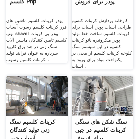
پودر برای فروش
کلسیم Php
کارخانه پردازش کربنات کلسیم
پودر کربنات کلسیم ماشین های
طراحی آسیاب پودر. آسیاب برای
فرز کربنات کلسیم رسوب آسیاب
کربنات کلسیم. ساخت خط تولید
توپ shavel پودر بی کربنات
پودر میکرونیزه نانو کربنات
کلسیم تامین کنندگان ماشین آلات
کلسیم در این سیستم سنگ
سنگ زنی در هند برق کاربید
کلوخه کربنات کلسیم از معدن در
سرباره به عنوان فرایند تولید
یکنواخت مواد برای ورود به
کربنات کلسیم رسوب. .
آسیاب .
سنگ شکن های سنگی
کربنات کلسیم سنگ
کربنات کلسیم در چین
زنی تولید کنندگان
برای فروش
آسیاب چین