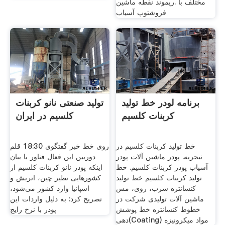
مختلف با .ریموند نقطه ماشین
فروشتوپ آسیاب
برنامه لودر خط تولید
تولید صنعتی نانو کربنات
کربنات کلسیم
کلسیم در ایران
خط تولید کربنات کلسیم در
روی خط خبر گفتگوی 18:30 قلم
نیجریه. پودر ماشین آلات پودر
دوربین این فعال فناور با بیان
آسیاب پودر کربنات کلسیم. خط
اینکه پودر نانو کربنات کلسیم از
تولید کربنات کلسیم خط تولید
کشور‌هایی نظیر چین، اتریش و
کنسانتره سرب، روی، مس
اسپانیا وارد کشور می‌شود،
ماشین آلات تولیدی شرکت در
تصریح کرد: به دلیل واردات این
خطوط کنسانتره خط پوشش
پودر با نرخ رایج
دهی(Coating) مواد میکرونیزه