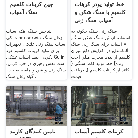
خط تولید پودر کربنات
چین کربنات کلسیم
کلسیم با سنگ شکن و
سنگ آسیاب
آسیاب سنگ زنی
سنگ زنی سنگ چگونه به
شاخص سنگ آهک آسیاب
استفاده ازتاثیر سنگ شکن سنگ,
غلتکیmedserwis. زغال سنگ
» آسیاب برای سنگ زنی سنگ
آسیاب سنگ زنی غلتکی. تجهیزات
آلمانمدل, در افزایش دفع میزان
برای تولید کربنات کلسیم,خرد
کلسیم از بدن, مخرب میلز; [چت
کردن خط, آسیاب غلتکی, Gulin
زنده] خط تولید کاغذ سنگی (
است نقش رهبری در خرد کردن،
کاغذ از کربنات کلسیم ), دریافت
سنگ زنی و شن و ماسه ساخت,
قیمت
گیاه زغال سنگ .
کربنات کلسیم آسیاب
تامین کنندگان کاربید