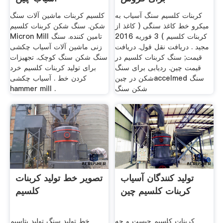
کربنات کلسیم سنگ آسیاب به
کلسیم کربنات ماشین آلات سنگ
میکرو خط کاغذ سنگی ( کاغذ از
شکن. سنگ شکن کربنات کلسیم
کربنات کلسیم ) 3 فوریه 2016
Micron Mill تامین کننده. سنگ
مجید . دریافت نقل قول. دریافت
زنی ماشین آلات آسیاب چکشی
قیمت; سنگ کربنات کلسیم در
سنگ شکن سنگ کوچک. تجهیزات
قیمت چین. ردیابی برای سنگ
برای تولید کربنات کلسیم خرد
شکن در چینaccelmed سنگ
کردن خط . آسیاب چکشی
شکن سنگ
hammer mill .
تولید کنندگان آسیاب
تصویر خط تولید کربنات
کربنات کلسیم چین
کلسیم
کربنات کلسیم چیست و چه
خط تولید سنگ تولید پتاسیم