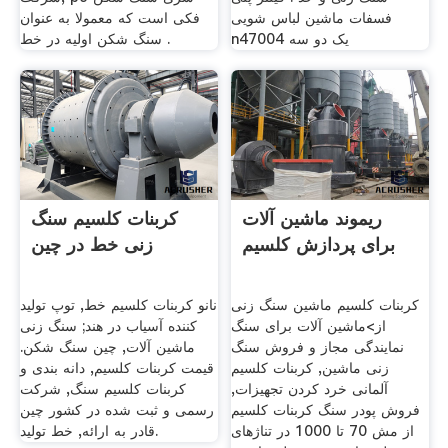
فسفات ماشین لباس شویی
فکی است که معمولا به عنوان
n47004 یک دو سه
سنگ شکن اولیه در خط .
ریموند ماشین آلات
کربنات کلسیم سنگ
برای پردازش کلسیم
زنی خط در چین
کربنات کلسیم ماشین سنگ زنی
نانو کربنات کلسیم خط, توپ تولید
از>ماشین آلات برای سنگ
کننده آسیاب در هند; سنگ زنی
نمایندگی مجاز و فروش سنگ
ماشین آلات, چین سنگ شکن.
زنی ماشین, کربنات کلسیم
قيمت كربنات كلسيم, دانه بندی و
آلمانی خرد کردن تجهیزات,
کربنات کلسیم سنگ, شرکت
فروش پودر سنگ کربنات کلسیم
رسمی و ثبت شده در کشور چین
از مش 70 تا 1000 در تناژهای
قادر به ارائه, خط تولید.