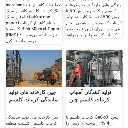
ویژگی هایی دارد؟ فروش کربنات
marchante > خط تولید کاغذ از
کلسیم میکرونیزه از ش 50 تا
سنگ کربنات کلسیم کاغذ از سنگ
مش 3500 توسط کارخانه تولید
كاغذ(فیلم) از سنگ(stone
کربنات کلسیم پارس شیمی انجام
paper) با نام‌ كاغذ از كربنات
می شود. ارزان ترین قیمت پودر
كلسيم يا Rich Mineral Paper
کربنات کلسیم را از ما بخواهید.
(RMP) نيز شناخته مي‌شود.۸۰
درصد ماده تشکیل
تولید کنندگان آسیاب
چین کارخانه های تولید
کربنات کلسیم چین
ساییدگی کربنات کلسیم
کربنات کلسیم یا CaCo3، بیش
چین کارخانه های تولید ساییدگی
از 4 % از پوسته ی زمین را
کربنات کلسیم . کلسیت منطقه