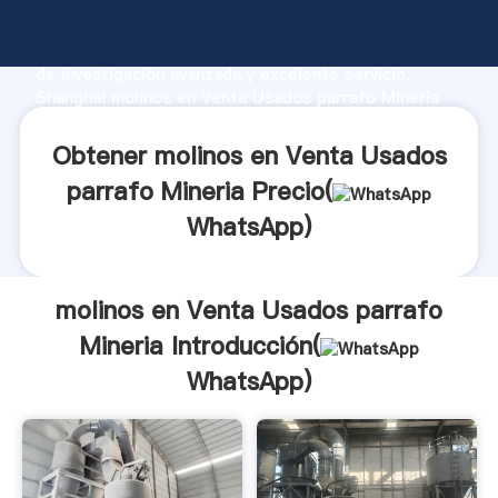
molinos en Venta Usados parrafo Mineria fabricante
Agarrando fuerte capacidad de producción, fuerza
de investigación avanzada y excelente servicio,
Shanghai molinos en Venta Usados parrafo Mineria
proveedor crea el valor y aporta valores a todos los
clientes.
Obtener molinos en Venta Usados
parrafo Mineria Precio(
WhatsApp
)
molinos en Venta Usados parrafo
Mineria Introducción(
WhatsApp
)