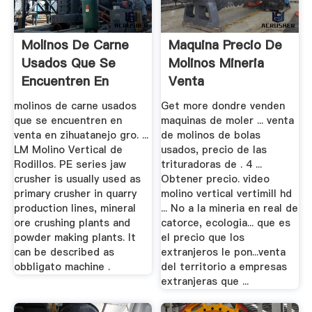
Molinos De Carne
Maquina Precio De
Usados Que Se
Molinos Mineria
Encuentren En
Venta
Venta En ...
molinos de carne usados
Get more dondre venden
que se encuentren en
maquinas de moler ... venta
venta en zihuatanejo gro. ...
de molinos de bolas
LM Molino Vertical de
usados, precio de las
Rodillos. PE series jaw
trituradoras de . 4 ...
crusher is usually used as
Obtener precio. video
primary crusher in quarry
molino vertical vertimill hd
production lines, mineral
... No a la mineria en real de
ore crushing plants and
catorce, ecologia... que es
powder making plants. It
el precio que los
can be described as
extranjeros le pon...venta
obbligato machine .
del territorio a empresas
extranjeras que ...