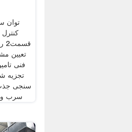
توان سی
کنترل 
قسم
تعیین مش
فنی تامین
تجزیه ش
سنجی جذب 
سرب و آ