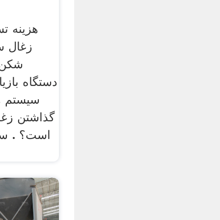
هزینه تس
زغال س
شکن 
دستگاه بازی
سیستم ها
گذاشتن زغ
است؟ . سی