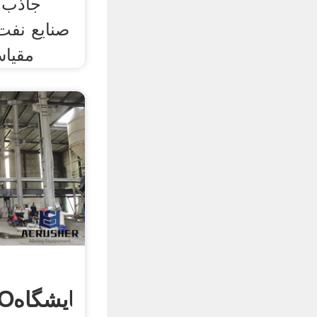
جاذب 
صنایع نفت
مقیاس
آزمونASTMISOآزمایشگاه