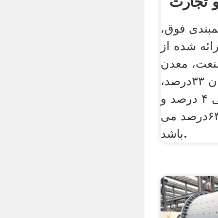
 تجارت
ایسنا
م­بندی فوق،
ائه شده از
صنعت، معدن
و تجارت به شهروندان ۳۳درصد،
به دستگاه­‌های دولتی ۴ درصد و
به کسب و کارها ۶۳درصد می­‌
باشد.