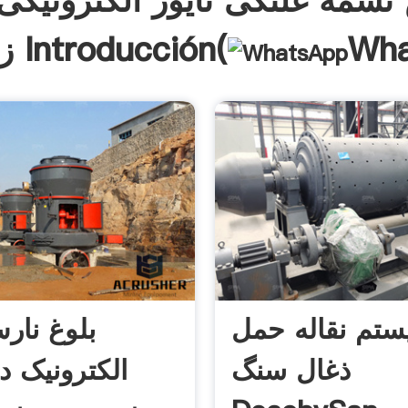
تسمه غلتکی نایور الکترونیکی
Wha
زیرزمینی Introducción(
تم نقاله حمل
بلوغ نار
ذغال سنگ