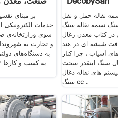
DecobySan
صنعت، معدن و
مه نقاله حمل و نقل
بر مبنای تقسی
نگ تسمه نقاله سنگ
خدمات الکترونیکی ار
در کتاب معدن زغال
سوی وزارتخانه­‌ی 
افت شیشه ای در هند
ی آسیاب . چرا کنار
ال سنگ اینقدر سخت
ستم های نقاله ذغال
سنگ cc .