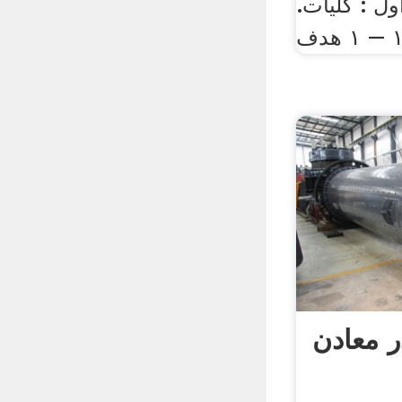
ل : کلیات.
– ۱ هدف
ر معادن