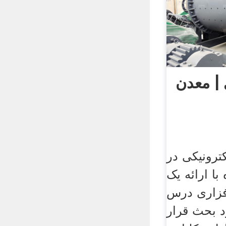
 | معدن
کترونیکی در
ا ارائه یک
فزاری درس
د بحث قرار