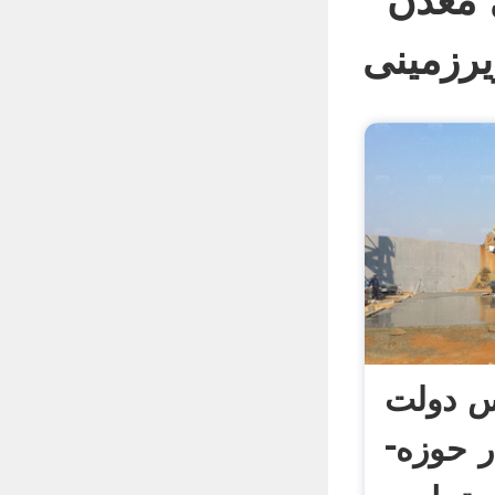
 معدن
س دولت
الکترونیک در حوزه‌­