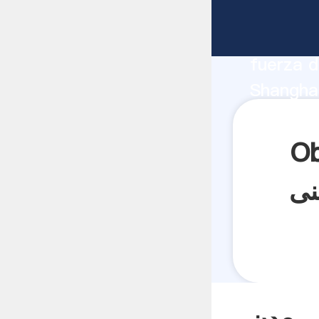
زیرزمینی
fabrican
fuerza d
S مقیاس تسمه غلتکی نایور الکترونیکی معدن زیرزمینی
proveedo
clientes.
کی نایور