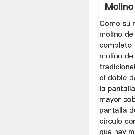
Molino 
Moliend
Como su n
molino de 
completo p
molino de 
tradiciona
el doble d
la pantall
mayor cob
pantalla d
círculo co
que hay m