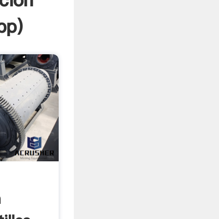
acion
pp
)
n