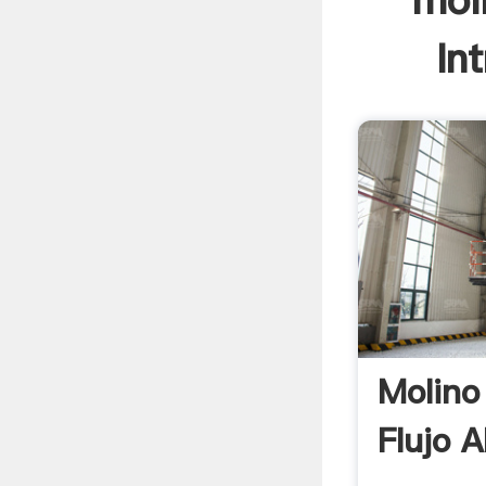
moli
In
Molino 
Flujo 