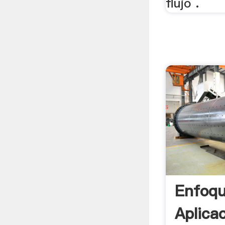
flujo .
Enfoq
Aplica