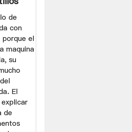
illos
lo de
da con
, porque el
 la maquina
la, su
 mucho
del
da. El
 explicar
a de
mentos