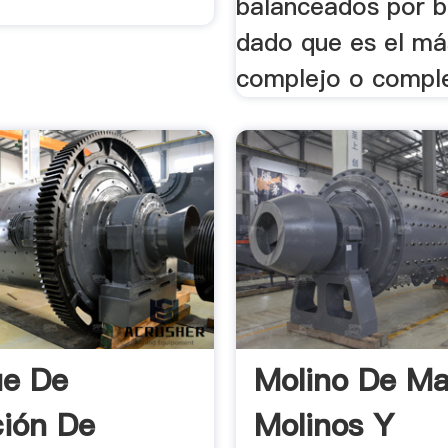
balanceados por b
dado que es el má
complejo o compl
ue De
Molino De Mar
ción De
Molinos Y