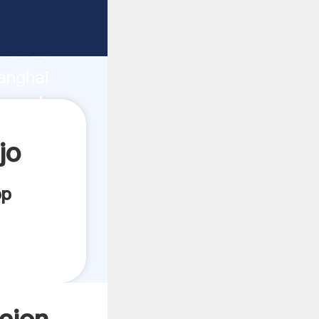
rza de
anghai
rea el
jo