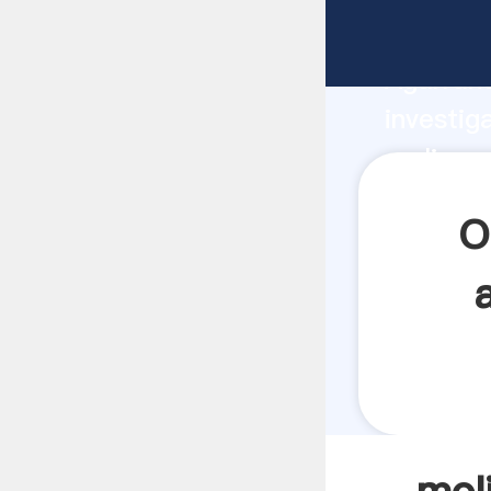
molino m
Agarrand
investig
molino m
valor y 
O