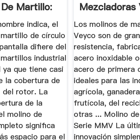
De Martillo:
Mezcladoras
a De ...
ombre indica, el
Los molinos de mar
martillo de círculo
Veyco son de gra
antalla difiere del
resistencia, fabri
martillos industrial
acero inoxidable o
l ya que tiene casi
acero de primera c
e la cobertura de
ideales para las in
a del rotor. La
agrícola, ganadera
ertura de la
frutícola, del recic
el molino de
otras ... Molino de
mpleto significa
Serie MMV La últ
ás espacio para el
innovación simpl