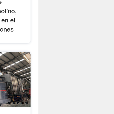
e
olino,
en el
iones