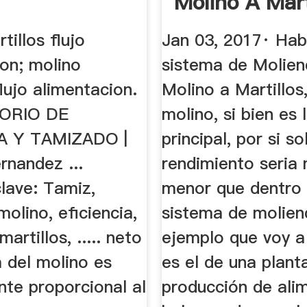
Molino A Mart
Engormix
tillos flujo
Jan 03, 2017· Hab
ion; molino
sistema de Molien
flujo alimentacion.
Molino a Martillos
ORIO DE
molino, si bien es
 Y TAMIZADO |
principal, por si so
rnandez ...
rendimiento seria
lave: Tamiz,
menor que dentro 
molino, eficiencia,
sistema de molien
artillos, ..... neto
ejemplo que voy a
 del molino es
es el de una plant
nte proporcional al
producción de ali