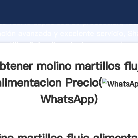
artillos flujo alimentacion fabricante
o fuerte capacidad de producción, fue
ación avanzada y excelente servicio, Sh
artillos flujo alimentacion proveedor c
aporta valores a todos los clientes.
btener molino martillos flu
alimentacion Precio(
WhatsApp
)