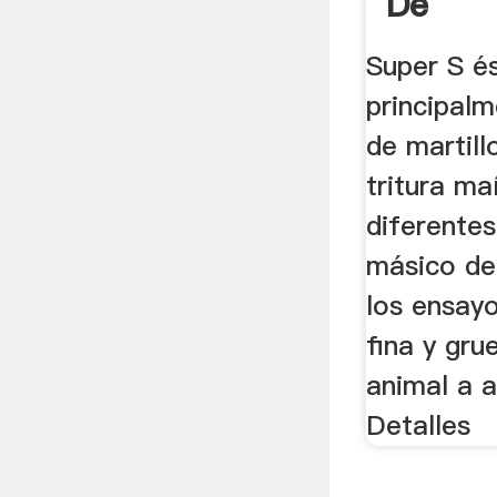
De
Super S é
principal
de martill
tritura ma
diferentes
másico de
los ensay
fina y gru
animal a 
Detalles