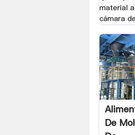
material a
cámara de
Alimen
De Mol