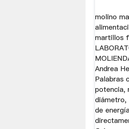
molino mar
alimentac
martillos 
LABORAT
MOLIENDA
Andrea He
Palabras c
potencia, 
diámetro, m
de energía
directame