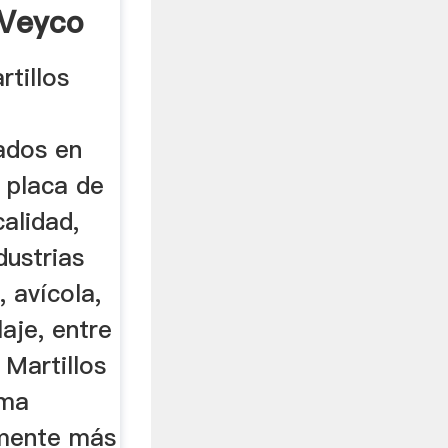
 Veyco
tillos
n
cados en
 placa de
alidad,
dustrias
, avícola,
laje, entre
 Martillos
ima
emente más