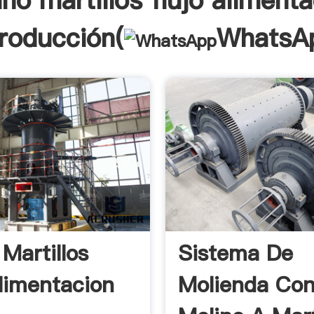
no martillos flujo aliment
troducción(
WhatsA
Martillos
Sistema De
Alimentacion
Molienda Co