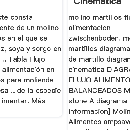
Cinematica
ste consta
molino martillos fl
mente de un molino
alimentacion
os en el que se
zwischenboden. m
íz, soya y sorgo en
martillos diagrama
 .. Tabla Flujo
de martillo diagr
 alimentación en
cinematica DIAG
os para molienda
FLUJO ALIMENT
esa .. de la especie
BALANCEADOS M
alimentar. Más
stone A diagrama 
información] Molin
Alimentos ampsav