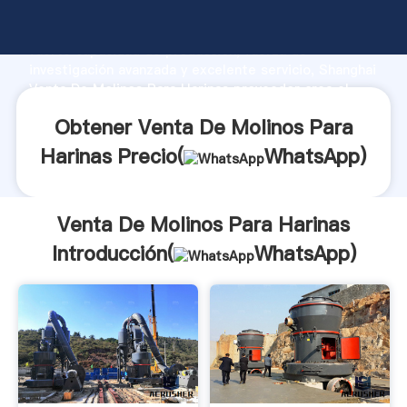
Venta De Molinos Para Harinas fabricante Agarrando
fuerte capacidad de producción, fuerza de
investigación avanzada y excelente servicio, Shanghai
Venta De Molinos Para Harinas proveedor crea el
valor y aporta valores a todos los clientes.
Obtener Venta De Molinos Para
Harinas Precio(
WhatsApp
)
Venta De Molinos Para Harinas
Introducción(
WhatsApp
)