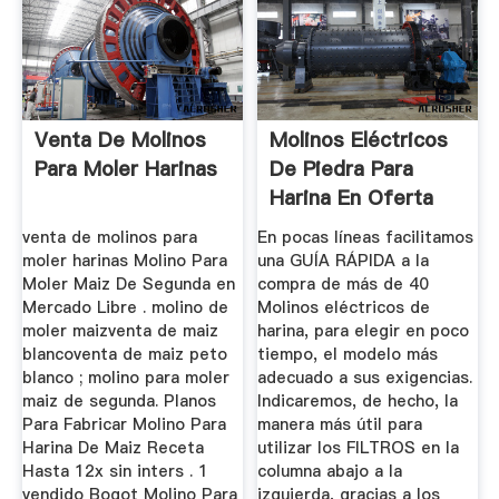
Venta De Molinos
Molinos Eléctricos
Para Moler Harinas
De Piedra Para
Harina En Oferta
AgriEuro
venta de molinos para
En pocas líneas facilitamos
moler harinas Molino Para
una GUÍA RÁPIDA a la
Moler Maiz De Segunda en
compra de más de 40
Mercado Libre . molino de
Molinos eléctricos de
moler maizventa de maiz
harina, para elegir en poco
blancoventa de maiz peto
tiempo, el modelo más
blanco ; molino para moler
adecuado a sus exigencias.
maiz de segunda. Planos
Indicaremos, de hecho, la
Para Fabricar Molino Para
manera más útil para
Harina De Maiz Receta
utilizar los FILTROS en la
Hasta 12x sin inters . 1
columna abajo a la
vendido Bogot Molino Para
izquierda, gracias a los