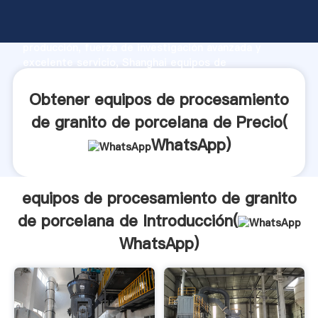
equipos de procesamiento de granito de porcelana
de fabricante Agarrando fuerte capacidad de
producción, fuerza de investigación avanzada y
excelente servicio, Shanghai equipos de
procesamiento de granito de porcelana de proveedor
crea el valor y aporta valores a todos los clientes.
Obtener equipos de procesamiento
de granito de porcelana de Precio(
WhatsApp
)
equipos de procesamiento de granito
de porcelana de Introducción(
WhatsApp
)