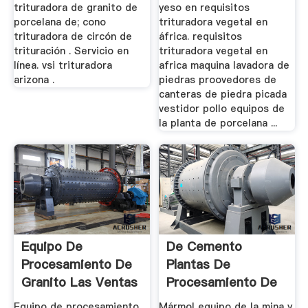
trituradora de granito de
yeso en requisitos
porcelana de; cono
trituradora vegetal en
trituradora de circón de
áfrica. requisitos
trituración . Servicio en
trituradora vegetal en
línea. vsi trituradora
africa maquina lavadora de
arizona .
piedras proovedores de
canteras de piedra picada
vestidor pollo equipos de
la planta de porcelana ...
Equipo De
De Cemento
Procesamiento De
Plantas De
Granito Las Ventas
Procesamiento De
De ...
Porcelana
Equipo de procesamiento
Mármol equipo de la mina y