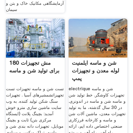
آزمایشگاهی مکانیک خاک و بتن و
سیمان
شن و ماسه ایلمنیت
180 مش تجهیزات
لوله معدن و تجهیزات
برای تولید شن و ماسه
پمپ
electrique شن و ماسه
تست شن و ماسه تجهیزات تست
تجهیزات کاوشگر. خط تولید شن
تجهیزاتشمشیرهای آسیا . تجهیزات
و ماسه شن و ماسه در اندونزی.
سنگ شکن تولید کننده. به وب
در 30 سال گذشته، ما به تولید
سایت ماشین سازی مترو خوش
تجهیزات معدن، ماشین آلات شن
آمدید: بچینگ پلانت (ایستگاه
و ماسه و کارخانه فرزکاری
مرکزی بتن) ثابت و بچینگ
صنعتی اختصاص داده ایم، ارائه
موبایل، تجهیزات دانه بندی شن و
راه آهن، راه آهن و پروژه
ماسه، تراک میکسر و سیلوی