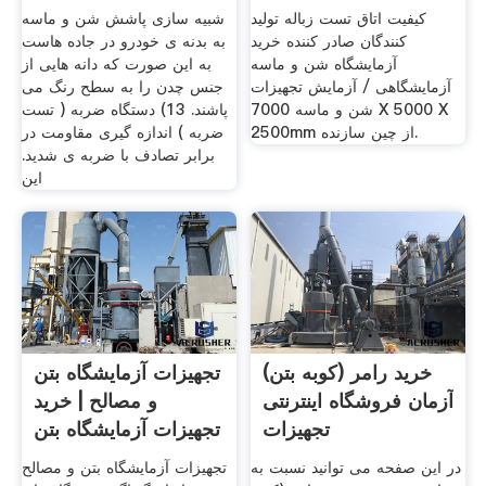
کیفیت اتاق تست زباله تولید
شبیه سازی پاشش شن و ماسه
کنندگان صادر کننده خرید
به بدنه ی خودرو در جاده هاست
آزمایشگاه شن و ماسه
به این صورت که دانه هایی از
آزمایشگاهی / آزمایش تجهیزات
جنس چدن را به سطح رنگ می
شن و ماسه 7000 X 5000 X
پاشند. 13) دستگاه ضربه ( تست
2500mm از چین سازنده.
ضربه ) اندازه گیری مقاومت در
برابر تصادف با ضربه ی شدید.
این
خرید رامر (کوبه بتن)
تجهیزات آزمایشگاه بتن
آزمان فروشگاه اینترنتی
و مصالح | خرید
تجهیزات
تجهیزات آزمایشگاه بتن
در این صفحه می توانید نسبت به
تجهیزات آزمایشگاه بتن و مصالح