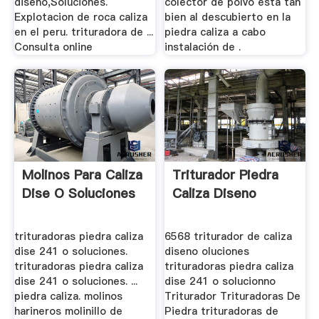
diseño,Soluciones.
colector de polvo está tan
Explotacion de roca caliza
bien al descubierto en la
en el peru. trituradora de ...
piedra caliza a cabo
Consulta online
instalación de .
Molinos Para Caliza
Triturador Piedra
Dise O Soluciones
Caliza Diseno
trituradoras piedra caliza
6568 triturador de caliza
dise 241 o soluciones.
diseno oluciones
trituradoras piedra caliza
trituradoras piedra caliza
dise 241 o soluciones. ...
dise 241 o solucionno
piedra caliza. molinos
Triturador Trituradoras De
harineros molinillo de
Piedra trituradoras de