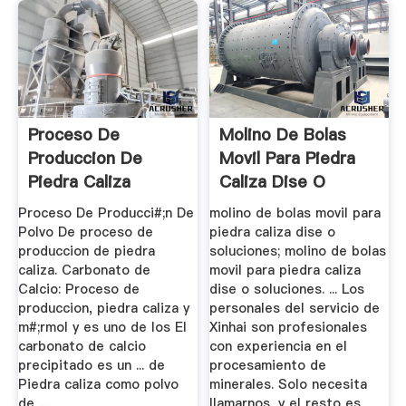
Proceso De
Molino De Bolas
Produccion De
Movil Para Piedra
Piedra Caliza
Caliza Dise O
Soluciones
Proceso De Producci#;n De
molino de bolas movil para
Polvo De proceso de
piedra caliza dise o
produccion de piedra
soluciones; molino de bolas
caliza. Carbonato de
movil para piedra caliza
Calcio: Proceso de
dise o soluciones. ... Los
produccion, piedra caliza y
personales del servicio de
m#;rmol y es uno de los El
Xinhai son profesionales
carbonato de calcio
con experiencia en el
precipitado es un ... de
procesamiento de
Piedra caliza como polvo
minerales. Solo necesita
de ...
llamarnos, y el resto es