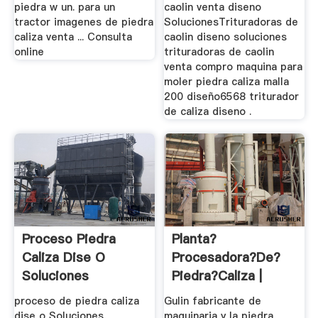
piedra w un. para un
caolin venta diseno
tractor imagenes de piedra
SolucionesTrituradoras de
caliza venta ... Consulta
caolin diseno soluciones
online
trituradoras de caolin
venta compro maquina para
moler piedra caliza malla
200 diseño6568 triturador
de caliza diseno .
Proceso Piedra
Planta?
Caliza Dise O
Procesadora?de?
Soluciones
Piedra?caliza |
Worldcrushers
proceso de piedra caliza
Gulin fabricante de
dise o Soluciones.
maquinaria y la piedra