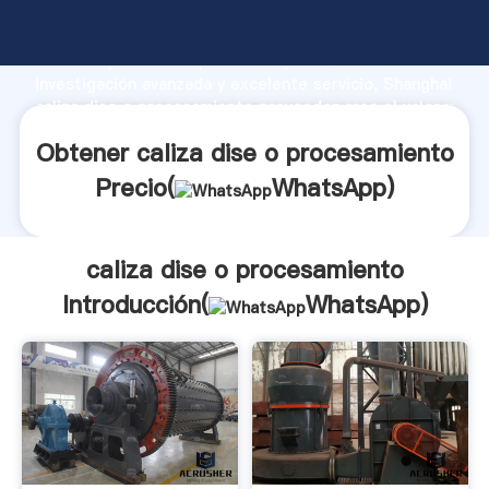
caliza dise o procesamiento fabricante Agarrando
fuerte capacidad de producción, fuerza de
investigación avanzada y excelente servicio, Shanghai
caliza dise o procesamiento proveedor crea el valor y
aporta valores a todos los clientes.
Obtener caliza dise o procesamiento
Precio(
WhatsApp
)
caliza dise o procesamiento
Introducción(
WhatsApp
)