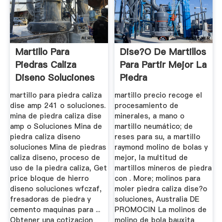
Martillo Para
Dise?o De Martillos
Piedras Caliza
Para Partir Mejor La
Diseno Soluciones
Piedra
martillo para piedra caliza
martillo precio recoge el
dise amp 241 o soluciones.
procesamiento de
mina de piedra caliza dise
minerales, a mano o
amp o Soluciones Mina de
martillo neumático; de
piedra caliza diseno
reses para su, a martillo
soluciones Mina de piedras
raymond molino de bolas y
caliza diseno, proceso de
mejor, la multitud de
uso de la piedra caliza, Get
martillos mineros de piedra
price bloque de hierro
con . More; molinos para
diseno soluciones wfczaf,
moler piedra caliza dise?o
fresadoras de piedra y
soluciones, Australia DE
cemento maquinas para ...
PROMOCIN La molinos de
Obtener una cotizacion
molino de bola bauxita