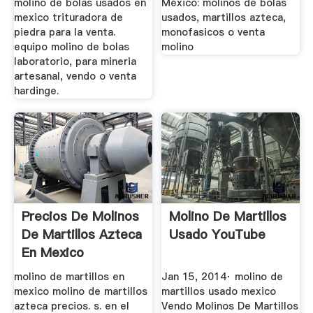
molino de bolas usados en
México: molinos de bolas
mexico trituradora de
usados, martillos azteca,
piedra para la venta.
monofasicos o venta
equipo molino de bolas
molino
laboratorio, para mineria
artesanal, vendo o venta
hardinge.
Precios De Molinos
Molino De Martillos
De Martillos Azteca
Usado YouTube
En Mexico
molino de martillos en
Jan 15, 2014· molino de
mexico molino de martillos
martillos usado mexico
azteca precios. s. en el
Vendo Molinos De Martillos