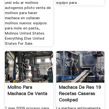
unsl edu ar molinos
equipo para .
autogenos piloto venta de
molinos para hacer
machaca en culiacan
molinos nuevos: equipos
para mole en pasta,,
Molinos United States
Everything Else United
States For Sale.
Molino Para
Machaca De Res 19
Machaca De Venta
Recetas Caseras
Cookpad
1 may 2009 proceso para
La machaca antiguamente