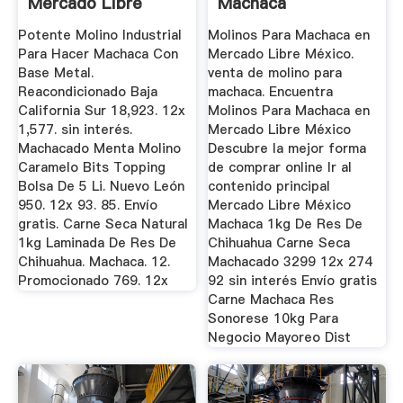
Mercado Libre
Machaca
México
Potente Molino Industrial
Molinos Para Machaca en
Para Hacer Machaca Con
Mercado Libre México.
Base Metal.
venta de molino para
Reacondicionado Baja
machaca. Encuentra
California Sur 18,923. 12x
Molinos Para Machaca en
1,577. sin interés.
Mercado Libre México
Machacado Menta Molino
Descubre la mejor forma
Caramelo Bits Topping
de comprar online Ir al
Bolsa De 5 Li. Nuevo León
contenido principal
950. 12x 93. 85. Envío
Mercado Libre México
gratis. Carne Seca Natural
Machaca 1kg De Res De
1kg Laminada De Res De
Chihuahua Carne Seca
Chihuahua. Machaca. 12.
Machacado 3299 12x 274
Promocionado 769. 12x
92 sin interés Envío gratis
Carne Machaca Res
Sonorese 10kg Para
Negocio Mayoreo Dist