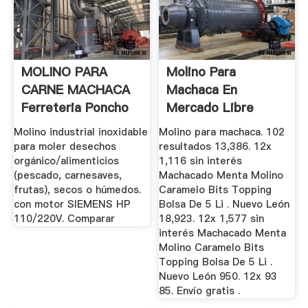
MOLINO PARA
Molino Para
CARNE MACHACA
Machaca En
Ferreteria Poncho
Mercado Libre
Castro
México
Molino industrial inoxidable
Molino para machaca. 102
para moler desechos
resultados 13,386. 12x
orgánico/alimenticios
1,116 sin interés
(pescado, carnesaves,
Machacado Menta Molino
frutas), secos o húmedos.
Caramelo Bits Topping
con motor SIEMENS HP
Bolsa De 5 Li . Nuevo León
110/220V. Comparar
18,923. 12x 1,577 sin
interés Machacado Menta
Molino Caramelo Bits
Topping Bolsa De 5 Li .
Nuevo León 950. 12x 93
85. Envío gratis .