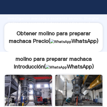
molino para preparar machaca fabricante Agarrando
fuerte capacidad de producción, fuerza de
investigación avanzada y excelente servicio, Shanghai
molino para preparar machaca proveedor crea el
valor y aporta valores a todos los clientes.
Obtener molino para preparar
machaca Precio(
WhatsApp
)
molino para preparar machaca
Introducción(
WhatsApp
)