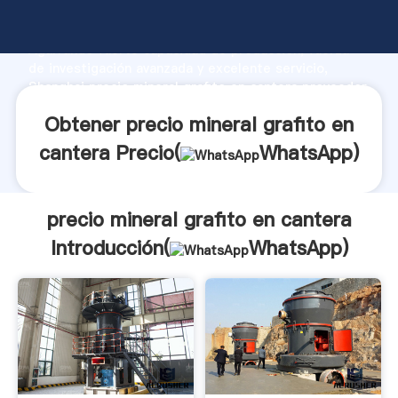
precio mineral grafito en cantera fabricante
Agarrando fuerte capacidad de producción, fuerza
de investigación avanzada y excelente servicio,
Shanghai precio mineral grafito en cantera proveedor
crea el valor y aporta valores a todos los clientes.
Obtener precio mineral grafito en
cantera Precio(
WhatsApp
)
precio mineral grafito en cantera
Introducción(
WhatsApp
)