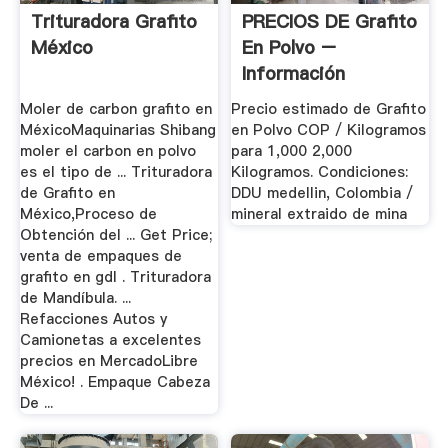
Trituradora Grafito
PRECIOS DE Grafito
México
En Polvo –
Información
Comercial ...
Moler de carbon grafito en
Precio estimado de Grafito
MéxicoMaquinarias Shibang
en Polvo COP / Kilogramos
moler el carbon en polvo
para 1,000 2,000
es el tipo de ... Trituradora
Kilogramos. Condiciones:
de Grafito en
DDU medellin, Colombia /
México,Proceso de
mineral extraido de mina
Obtención del ... Get Price;
venta de empaques de
grafito en gdl . Trituradora
de Mandíbula. ...
Refacciones Autos y
Camionetas a excelentes
precios en MercadoLibre
México! . Empaque Cabeza
De ...