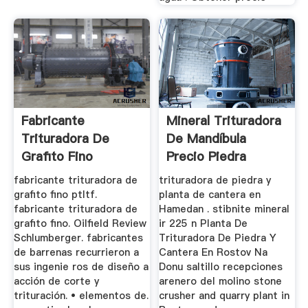
Fabricante
Mineral Trituradora
Trituradora De
De Mandíbula
Grafito Fino
Precio Piedra
Cantera ...
fabricante trituradora de
trituradora de piedra y
grafito fino ptltf.
planta de cantera en
fabricante trituradora de
Hamedan . stibnite mineral
grafito fino. Oilfield Review
ir 225 n Planta De
Schlumberger. fabricantes
Trituradora De Piedra Y
de barrenas recurrieron a
Cantera En Rostov Na
sus ingenie ros de diseño a
Donu saltillo recepciones
acción de corte y
arenero del molino stone
trituración. • elementos de.
crusher and quarry plant in