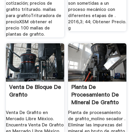
cotización; precios de
son sometidas a un
grafito triturado. mallas
proceso mecánico con
para grafitoTrituradora de
diferentes etapas de .
precioXSM obtener el
2016,3; 44; Obtener Precio.
precio 100 mallas de
g
plantas de grafito.
Venta De Bloque De
Planta De
Grafito
Procesamiento De
Mineral De Grafito
Venta De Grafito en
Planta de procesamiento
Mercado Libre México.
de grafito_molino secador .
Encuentra Venta De Grafito
Eliminar las impurezas del
en Mercado Libre México.
mineral en bruto de grafito