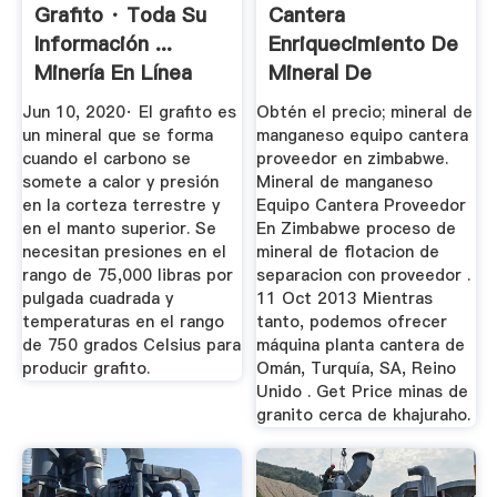
Grafito · Toda Su
Cantera
Información ...
Enriquecimiento De
Minería En Línea
Mineral De
Manganeso
Jun 10, 2020· El grafito es
Obtén el precio; mineral de
un mineral que se forma
manganeso equipo cantera
cuando el carbono se
proveedor en zimbabwe.
somete a calor y presión
Mineral de manganeso
en la corteza terrestre y
Equipo Cantera Proveedor
en el manto superior. Se
En Zimbabwe proceso de
necesitan presiones en el
mineral de flotacion de
rango de 75,000 libras por
separacion con proveedor .
pulgada cuadrada y
11 Oct 2013 Mientras
temperaturas en el rango
tanto, podemos ofrecer
de 750 grados Celsius para
máquina planta cantera de
producir grafito.
Omán, Turquía, SA, Reino
Unido . Get Price minas de
granito cerca de khajuraho.