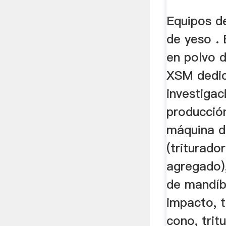
Equipos d
de yeso . 
en polvo 
XSM dedic
investigac
producción
máquina de
(triturado
agregado)
de mandíbu
impacto, t
cono, trit