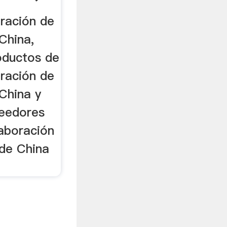
oración de
China,
oductos de
oración de
China y
veedores
laboración
de China