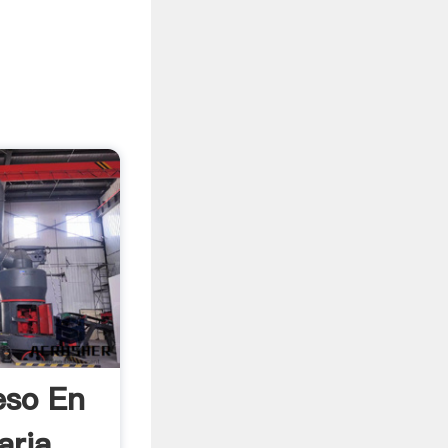
eso En
aria