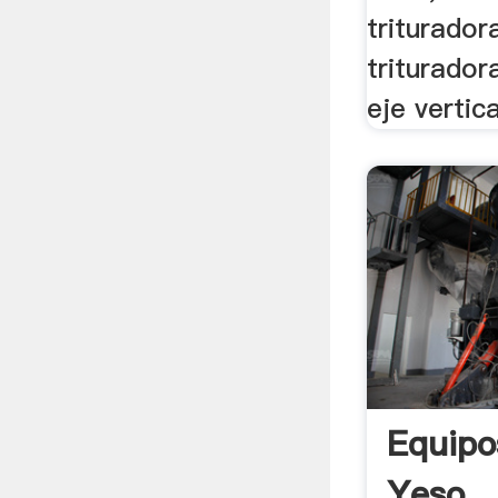
triturador
triturado
eje vertica
Equipo
Yeso