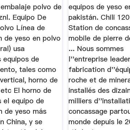
Machinery
 embalaje polvo de
equipos de yeso e
znl. Equipo De
pakistán. Chili 12
olvo Línea de
Station de concas
n de yeso en polvo
mobile de pierre de
ral) usa
... Nous sommes
 equipos de
l''entreprise leade
ento, tales como
fabrication d''éq
vertical, horno de
roche et de minera
, etc El horno de
installés des dizai
 el equipo de
milliers d''installa
ón de yeso más
concassage partou
en China, y se
monde depuis le 