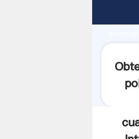
cuanto e
fuerte c
investig
cuanto e
valor y 
Obte
po
cua