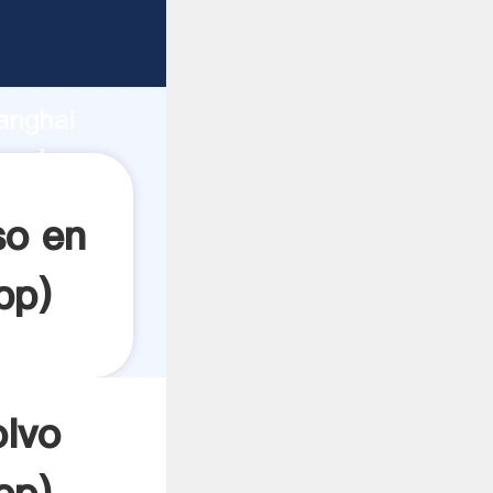
arrando
anghai
a el
so en
pp
)
olvo