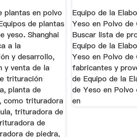
Lista ...
e plantas en polvo
Equipo de la Elab
Equipos de plantas
Yeso en Polvo de 
de yeso. Shanghai
Buscar lista de pr
a a la
Equipo de la Elab
ión y desarrollo,
Yeso en Polvo de 
 y venta de la
fabricantes y pro
 trituración
de Equipo de la E
ra, planta de
de Yeso en Polvo 
, como trituradora
en
la, trituradora de
rituradora de
uradora de piedra,