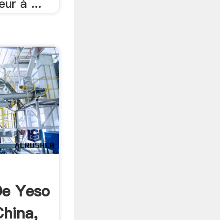
ur à ...
De Yeso
China,