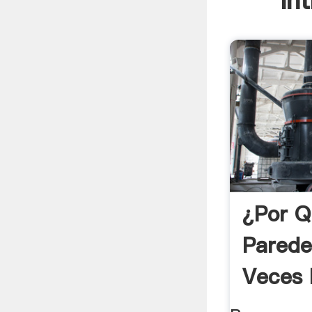
In
¿Por Q
Parede
Veces 
Tener 