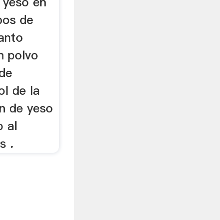
 yeso en
pos de
uanto
n polvo
 de
l de la
ón de yeso
o al
s .