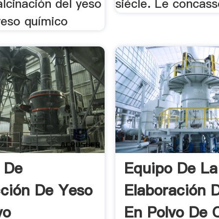
alcinación del yeso
siècle. Le concasse
yeso químico
 De
Equipo De La
ción De Yeso
Elaboración 
vo
En Polvo De 