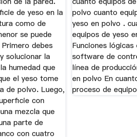
ión de la pared.
cuanto equipos de
icie de yeso en la
polvo cuanto equi
xtura como de
yeso en polvo . c
menor se puede
equipos de yeso e
. Primero debes
Funciones lógicas
y solucionar la
software de contro
 la humedad que
línea de producci
que el yeso tome
en polvo En cuant
a de polvo. Luego,
proceso de equipo
superficie con
 una mezcla que
una parte de
lanco con cuatro