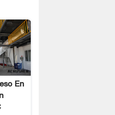
eso En
n
C