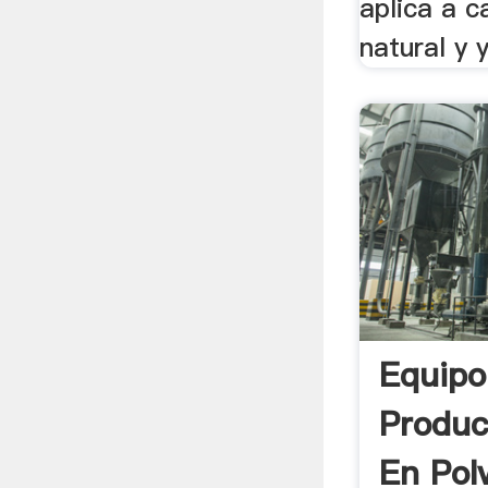
aplica a c
natural y 
Equipo
Produc
En Pol