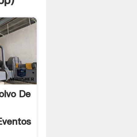
pp
)
olvo De
Eventos