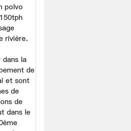
n polvo
0150tph
sage
 rivière.
r dans la
uipement de
i et sont
nes de
tions de
t dans le
20ème