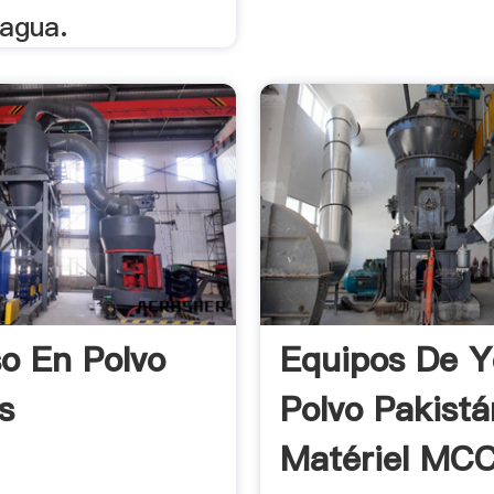
 agua.
o En Polvo
Equipos De Y
s
Polvo Pakistá
Matériel MC