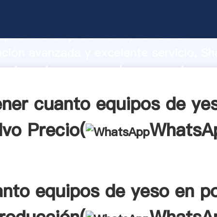
quipos de yeso en polvo fabricante Ag
apacidad de producción, fuerza de
ación avanzada y excelente servicio, Sh
quipos de yeso en polvo proveedor cre
aporta valores a todos los clientes.
ner cuanto equipos de ye
lvo Precio(
WhatsA
nto equipos de yeso en p