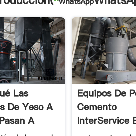
troducción(
WhatsA
ué Las
Equipos De P
s De Yeso A
Cemento
Pasan A
InterService 
Una ...
...