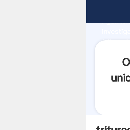
triturac
Agarrand
investig
triturac
el valor
O
uni