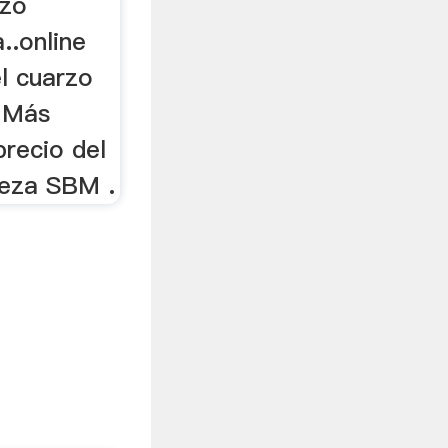
rzo
..online
el cuarzo
r Más
precio del
reza SBM .