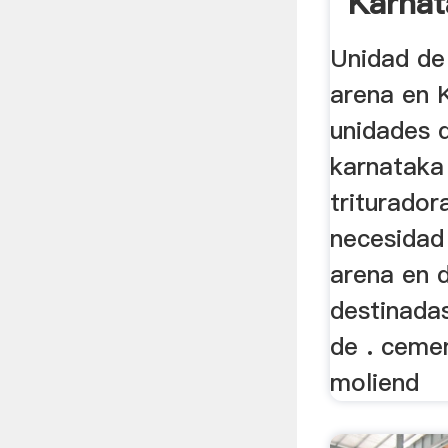
Karnat
Unidad de
arena en 
unidades 
karnataka
triturador
necesidad
arena en d
destinadas
de . ceme
moliend