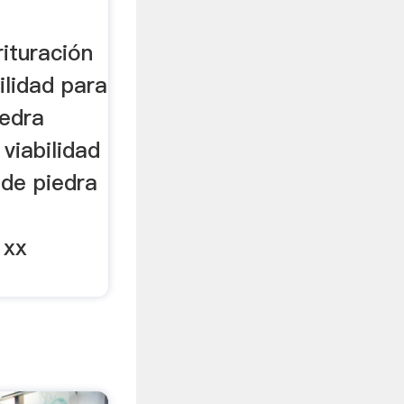
rituración
ilidad para
iedra
viabilidad
 de piedra
 xx