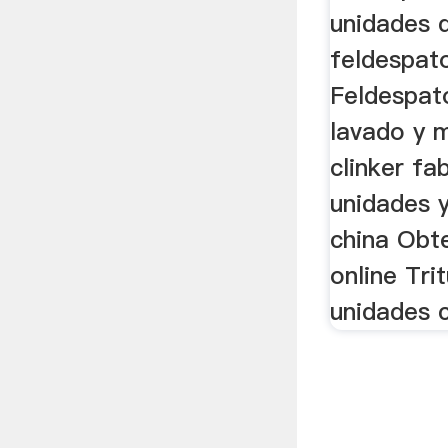
unidades d
feldespat
Feldespa
lavado y 
clinker fa
unidades 
china Obt
online Tri
unidades 