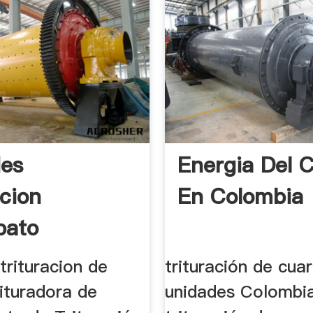
des
Energia Del 
acion
En Colombia
pato
trituracion de
trituración de cua
rituradora de
unidades Colombi