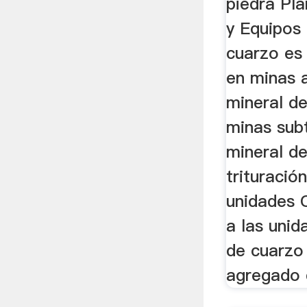
piedra Pla
y Equipos 
cuarzo es 
en minas a
mineral de
minas sub
mineral de
trituració
unidades 
a las unid
de cuarzo
agregado d