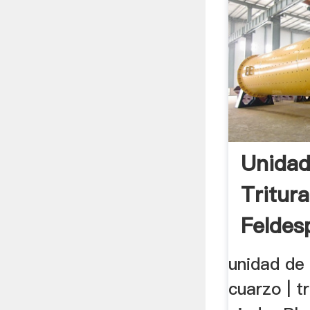
Unida
Tritur
Feldes
unidad de 
cuarzo | t