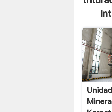
tritur
In
Unidad
Minera