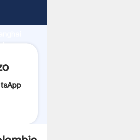
ante
rza de
anghai
edor crea
zo