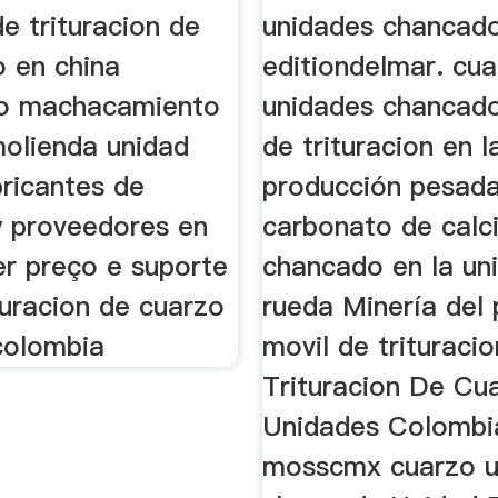
e trituracion de
unidades chancad
o en china
editiondelmar. cu
to machacamiento
unidades chancado
molienda unidad
de trituracion en 
bricantes de
producción pesad
y proveedores en
carbonato de calc
er preço e suporte
chancado en la un
turacion de cuarzo
rueda Minería del 
colombia
movil de trituraci
Trituracion De Cu
Unidades Colombi
mosscmx cuarzo u