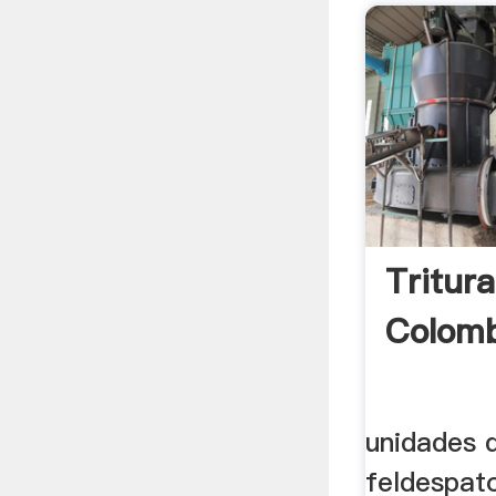
Tritur
Colom
unidades d
feldespato