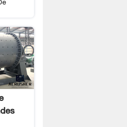
De
e
ades