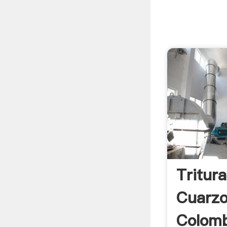
Tritur
Cuarzo
Colom