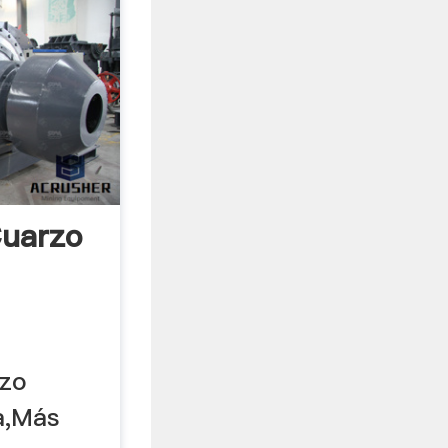
Cuarzo
rzo
a,Más