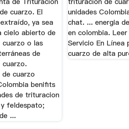
nta de Trituración
trituración de cua
de cuarzo. El
unidades Colombia
extraído, ya sea
chat. ... energia d
 cielo abierto de
en colombia. Lee
 cuarzo o las
Servicio En Línea 
terráneas de
cuarzo de alta pu
 cuarzo.
n de cuarzo
Colombia benifits
ades de trituracion
 y feldespato;
e ...