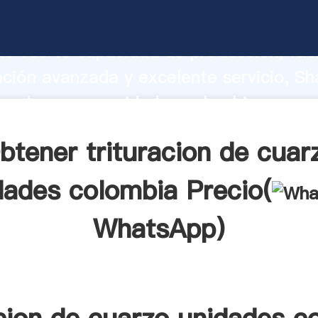
ion de cuarzo unidades colombia fabric
o fuerte capacidad de producción, fue
ación avanzada y excelente servicio, Sh
ion de cuarzo unidades colombia prove
 y aporta valores a todos los clientes.
btener trituracion de cuar
dades colombia Precio(
WhatsApp
)