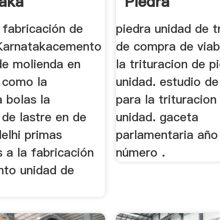
aka
Piedra
 fabricación de
piedra unidad de t
Karnatakacemento
de compra de viab
de molienda en
la trituracion de p
 como la
unidad. estudio de 
a bolas la
para la trituracion
 de lastre en de
unidad. gaceta
elhi primas
parlamentaria año
 a la fabricación
número .
nto unidad de