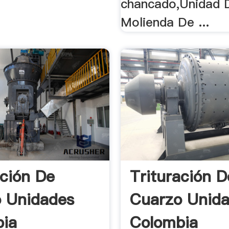
chancado,Unidad 
Molienda De ...
ación De
Trituración D
 Unidades
Cuarzo Unid
bia
Colombia