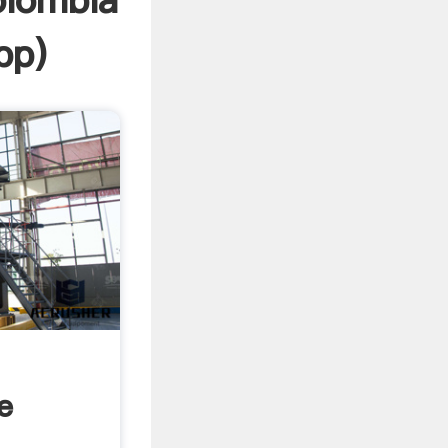
olombia
pp
)
e