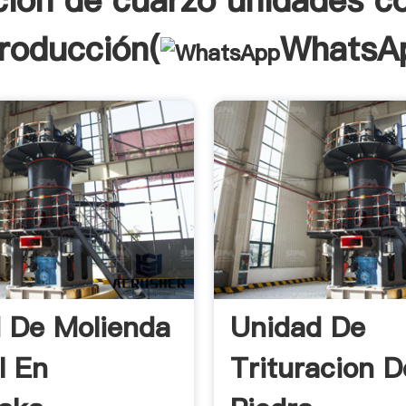
acion de cuarzo unidades c
troducción(
WhatsA
 De Molienda
Unidad De
l En
Trituracion D