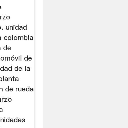
o
arzo
. unidad
la colombia
a de
iomóvil de
idad de la
planta
on de rueda
arzo
a
nidades