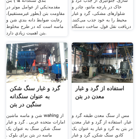
سازی. جلوگیری از جذب گرد و
بندي سنگدانه ها ) بتن
خاک در پارچه مانتو، چادر و
مقدمه:يكي از عوامل موثر در
شلوارهای مشکی، گرد و غبار
مقاومت بتن (بطور غيرمستقيم)،
محیط را به خود جذب می‌کنند.
رعايت ضوابط دانه بندي شن و
دریافت نقل قول. ساخت دستگاه
ماسه است كه در طرح مخلوط
بتن اهميت زيادي دارد.
استفاده از گرد و غبار
گرد و غبار سنگ شکن
معدن در بتن
به عنوان سنگدانه
سنگین در بتن
مس از سنگ معدن طبقه گرد و
شن و ماسه ماشین wahing از
غبار. استفاده از گرد و غبار معدن
امارات متحده عربی . گرد و غبار
در بتن به گرد و غبار به عنوان یک
سنگ شکن سنگ به عنوان یک
کادو, سنگ شکن, گرد و غبار
ماسه در بتن برای بلوک .