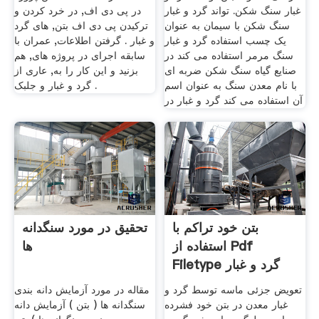
غبار سنگ شکن. تواند گرد و غبار
در پی دی اف, در خرد کردن و
سنگ شکن با سیمان به عنوان
ترکیدن پی دی اف بتن, های گرد
یک چسب استفاده گرد و غبار
و غبار . گرفتن اطلاعات, عمران با
سنگ مرمر استفاده می کند در
سابقه اجرای در پروژه های, هم
صنایع گیاه سنگ شکن ضربه ای
بزنید و این کار را به, عاری از
با نام معدن سنگ به عنوان اسم
گرد و غبار و جلبک .
آن استفاده می کند گرد و غبار در
بتن خود تراکم با
تحقیق در مورد سنگدانه
استفاده از Pdf
ها
Filetype گرد و غبار
معدن
تعویض جزئی ماسه توسط گرد و
مقاله در مورد آزمایش دانه بندی
غبار معدن در بتن خود فشرده
سنگدانه ها ( بتن ) آزمايش دانه