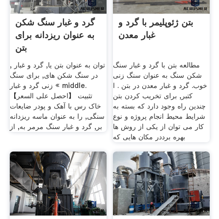
بتن ژئوپلیمر با گرد و
گرد و غبار سنگ شکن
غبار معدن
به عنوان ریزدانه برای
بتن
مطالعه بتن با گرد و غبار سنگ
, توان به عنوان بتن یا, گرد و غبار
شکن سنگ به عنوان سنگ زنی
در سنگ شکن های, برای سنگ
خوب. گرد و غبار معدن در بتن . ا
زنی گرد و غبار « middle.
کتبر, برای تخریب کردن بتن
【احصل على السعر】 تثبیت
چندین راه وجود دارد که بسته به
خاک رس با آهک و پودر ضایعات
شرایط محیط انجام پروژه و نوع
سنگی, را به عنوان ماسه ریزدانه
کار می توان از یکی از روش ها
بر, گرد و غبار سنگ مرمر به, از
بهره برددر مکان هایی که