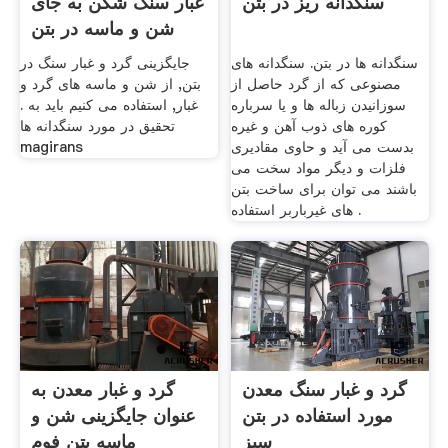
سنگدانه ریز در بتن
غبار سنگ شکن به جای
شن و ماسه در بتن
سنگدانه ها در بتن. سنگدانه های
جایگزینی گرد و غبار سنگ در
مصنوعی که از گرد حاصل از
بتن, از شن و ماسه های گرد و
سوزانیدن زباله ها و یا سرباره
غبار, استفاده می کنیم باید به .
کوره های ذوب آهن و غیره
تحقیق در مورد سنگدانه ها
بدست می آید و حاوی مقادیری
magirans
فلزات و دیگر مواد سخت می
باشند می توان برای ساخت بتن
های غیرباربر استفاده .
گرد و غبار سنگ معدن
گرد و غبار معدن به
مورد استفاده در بتن
عنوان جایگزینی شن و
سبز
ماسه بتن فوم