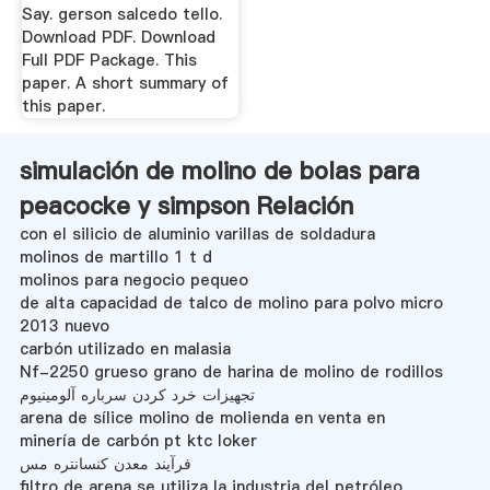
Say. gerson salcedo tello.
Download PDF. Download
Full PDF Package. This
paper. A short summary of
this paper.
simulación de molino de bolas para
peacocke y simpson Relación
con el silicio de aluminio varillas de soldadura
molinos de martillo 1 t d
molinos para negocio pequeo
de alta capacidad de talco de molino para polvo micro
2013 nuevo
carbón utilizado en malasia
Nf-2250 grueso grano de harina de molino de rodillos
تجهیزات خرد کردن سرباره آلومینیوم
arena de sílice molino de molienda en venta en
minería de carbón pt ktc loker
فرآیند معدن کنسانتره مس
filtro de arena se utiliza la industria del petróleo