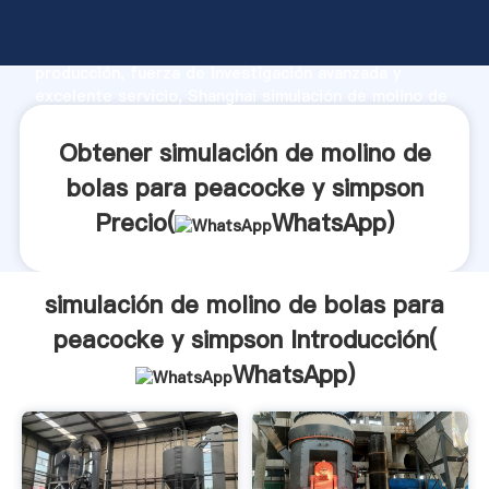
simulación de molino de bolas para peacocke y
simpson fabricante Agarrando fuerte capacidad de
producción, fuerza de investigación avanzada y
excelente servicio, Shanghai simulación de molino de
bolas para peacocke y simpson proveedor crea el
valor y aporta valores a todos los clientes.
Obtener simulación de molino de
bolas para peacocke y simpson
Precio(
WhatsApp
)
simulación de molino de bolas para
peacocke y simpson Introducción(
WhatsApp
)