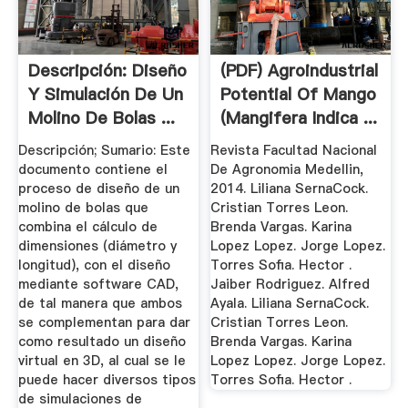
Descripción: Diseño
(PDF) Agroindustrial
Y Simulación De Un
Potential Of Mango
Molino De Bolas ...
(Mangifera Indica ...
Descripción; Sumario: Este
Revista Facultad Nacional
documento contiene el
De Agronomia Medellin,
proceso de diseño de un
2014. Liliana SernaCock.
molino de bolas que
Cristian Torres Leon.
combina el cálculo de
Brenda Vargas. Karina
dimensiones (diámetro y
Lopez Lopez. Jorge Lopez.
longitud), con el diseño
Torres Sofia. Hector .
mediante software CAD,
Jaiber Rodriguez. Alfred
de tal manera que ambos
Ayala. Liliana SernaCock.
se complementan para dar
Cristian Torres Leon.
como resultado un diseño
Brenda Vargas. Karina
virtual en 3D, al cual se le
Lopez Lopez. Jorge Lopez.
puede hacer diversos tipos
Torres Sofia. Hector .
de simulaciones de