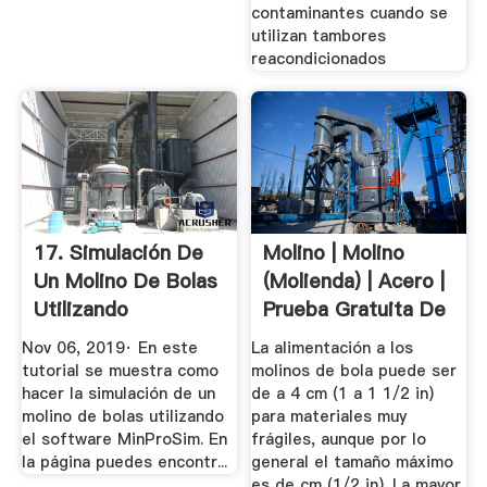
contaminantes cuando se
utilizan tambores
reacondicionados
17. Simulación De
Molino | Molino
Un Molino De Bolas
(molienda) | Acero |
Utilizando
Prueba Gratuita De
MinProSim ...
30 ...
Nov 06, 2019· En este
La alimentación a los
tutorial se muestra como
molinos de bola puede ser
hacer la simulación de un
de a 4 cm (1 a 1 1/2 in)
molino de bolas utilizando
para materiales muy
el software MinProSim. En
frágiles, aunque por lo
la página puedes encontr...
general el tamaño máximo
es de cm (1/2 in). La mayor