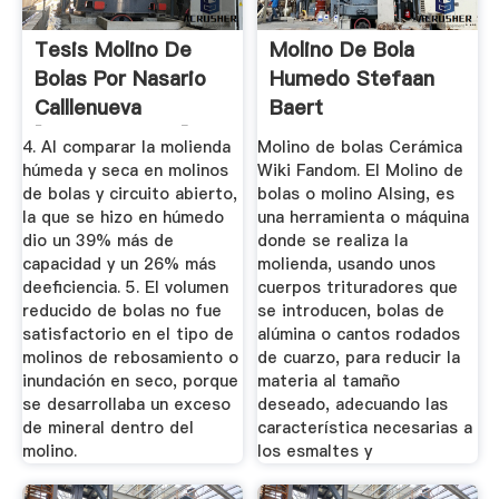
Tesis Molino De
Molino De Bola
Bolas Por Nasario
Humedo Stefaan
Calllenueva
Baert
[on23gopy83l0]
4. Al comparar la molienda
Molino de bolas Cerámica
húmeda y seca en molinos
Wiki Fandom. El Molino de
de bolas y circuito abierto,
bolas o molino Alsing, es
la que se hizo en húmedo
una herramienta o máquina
dio un 39% más de
donde se realiza la
capacidad y un 26% más
molienda, usando unos
deeficiencia. 5. El volumen
cuerpos trituradores que
reducido de bolas no fue
se introducen, bolas de
satisfactorio en el tipo de
alúmina o cantos rodados
molinos de rebosamiento o
de cuarzo, para reducir la
inundación en seco, porque
materia al tamaño
se desarrollaba un exceso
deseado, adecuando las
de mineral dentro del
característica necesarias a
molino.
los esmaltes y