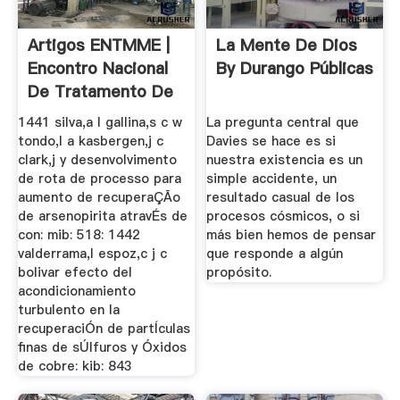
Artigos ENTMME |
La Mente De Dios
Encontro Nacional
By Durango Públicas
De Tratamento De
...
1441 silva,a l gallina,s c w
La pregunta central que
tondo,l a kasbergen,j c
Davies se hace es si
clark,j y desenvolvimento
nuestra existencia es un
de rota de processo para
simple accidente, un
aumento de recuperaÇÃo
resultado casual de los
de arsenopirita atravÉs de
procesos cósmicos, o si
con: mib: 518: 1442
más bien hemos de pensar
valderrama,l espoz,c j c
que responde a algún
bolivar efecto del
propósito.
acondicionamiento
turbulento en la
recuperaciÓn de partÍculas
finas de sÚlfuros y Óxidos
de cobre: kib: 843