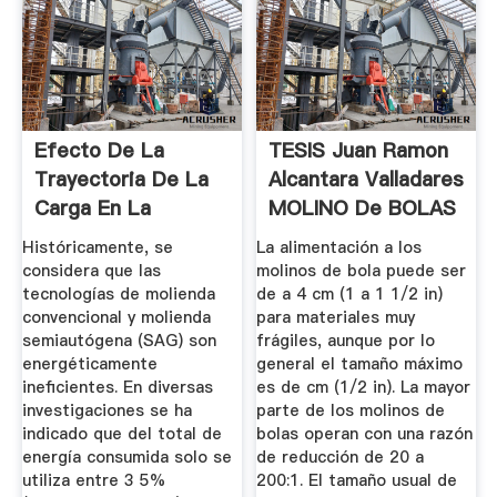
Efecto De La
TESIS Juan Ramon
Trayectoria De La
Alcantara Valladares
Carga En La
MOLINO De BOLAS
Eficiencia De ...
...
Históricamente, se
La alimentación a los
considera que las
molinos de bola puede ser
tecnologías de molienda
de a 4 cm (1 a 1 1/2 in)
convencional y molienda
para materiales muy
semiautógena (SAG) son
frágiles, aunque por lo
energéticamente
general el tamaño máximo
ineficientes. En diversas
es de cm (1/2 in). La mayor
investigaciones se ha
parte de los molinos de
indicado que del total de
bolas operan con una razón
energía consumida solo se
de reducción de 20 a
utiliza entre 3 5%
200:1. El tamaño usual de