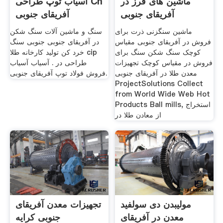
ماشین های فرز در
آسیاب توپ طراحی Cn
آفریقای جنوبی
آفریقای جنوبی
ماشین سنگزنی ذرت برای
سنگ و ماشین آلات سنگ شکن
فروش در آفریقای جنوبی مقیاس
در آفریقای جنوبی جنوبی سنگ
کوچک سنگ شکن سنگ برای
خرد کن تولید کارخانه طلا cip
فروش در مقیاس کوچک تجهیزات
طراحی در . آسیاب آسیاب
معدن طلا در آفریقای جنوبی
فروش فولاد توپ آفریقای جنوبی.
ProjectSolutions Collect
from World Wide Web Hot
Products Ball mills, استخراج
از معادن طلا در
مولیبدن دی سولفید
تجهیزات معدن آفریقای
معدن در آفریقای
جنوبی کرایه