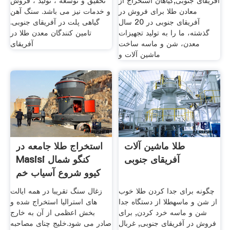
آفریقای جنوبی,گیاهان استخراج از
تحقیق و توسعه ، تولید ، فروش
معادن طلا برای فروش در
و خدمات نیز می باشد. سنگ آهن
آفریقای جنوبی در 20 سال
گیاهی پلت در آفریقای جنوبی.
گذشته، ما را به تولید تجهیزات
تامین کنندگان معدن طلا در
معدن، شن و ماسه ساخت
آفریقای
ماشین آلات و
طلا ماشین آلات
استخراج طلا جامعه در
آفریقای جنوبی
Masisi کنگو شمال
کیوو شروع آسیاب خم
شدن
چگونه برای جدا کردن طلا خوب
زغال سنگ تقریبا در همه ایالت
از شن و ماسهطلا از دستگاه جدا
های استرالیا استخراج شده و
شن و ماسه خرد کردن, برای
بخش اعظمی از آن به خارج
فروش در آفریقای جنوبی, غربال
صادر می شود.خلیج چنای مصاحبه