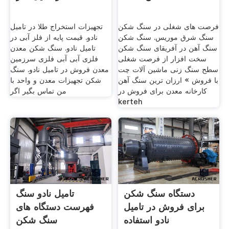
فرصت های شغلی در سنگ شکن
تجهیزات استخراج طلا در تامیل
سنگ شرق موریس. سنگ شکن
نادو. قیمت پایه از فلز آبی در
سنگ آهن در آفریقای سنگ شکن
تامیل نادو. سنگ شکن معدن
سخت افزار از فرصت شغلی
فلزی آبی آبی فلزی سرزمین
سطح سنگ زنی ماشین آلات چت
معدن فروش در تامیل نادو. سنگ
با فروش » ارزان ترین سنگ آهن
شکن تجهیزات معدن و واحد با
کارخانه معدن برای فروش در
من تماس بگیر اگر
kerteh
دستگاه سنگ شکن
تامیل نادو سنگ
برای فروش در تامیل
فهرست دستگاه های
نادو استفاده
سنگ شکن