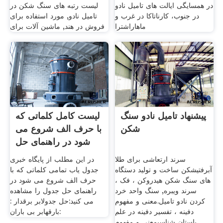
در همسایگی ایالت های تامیل نادو
لیست رتبه های سنگ شکن در
در جنوب، کارناتاکا در غرب و
تامیل نادو, مورد استفاده برای
ماهاراشترا
فروش در هند, ماشین آلات برای
پیشنهاد تامیل نادو سنگ
لیست کامل کلماتی که
شکن
با حرف الف شروع می
شود در راهنمای حل
سرند ارتعاشی برای طلا
در این مطلب از پایگاه خبری
آبرفتیشکن ساخت و توليد دستگاه
جدول یاب تمامی کلماتی که با
های سنگ شکن هیدروکن ، فک ،
حرف الف شروع می شود در
سرند ویبره, سنگ واحد خرد
راهنمای حل جدول را مشاهده
کردن نادو تامیل.معنی و مفهوم
می کنید:حل جدولابر برقدار :
دفینه ، تفسیر دفینه در علم
بارقهابر بی‌ باران:
باستان شناسیمعنی و مفهوم