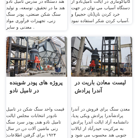
کانیاکوماری در ایالت تامیل‌نادو از
هند دستگاه در مدرس تامیل نادو
دستگاه آسیاب مي توان در جهت
هند ما در تحقیق، توسعه، و تولید
خرد كردن نان(نان حجیم) و
سنگ شکن صنعتی، پودر سنگ
آسياب كردن شكر استفاده نمود.
زنی، تجهیزات فرآوری مواد
معدنی و سایر .
لیست معادن باریت در
پروژه های پودر شوینده
آندرا پرادش
در تامیل نادو
معدن سنگ برای فروش در آندرا
قیمت واحد سنگ شکن در تامیل
پرادشآندرا پرادش ویکی پدیا،
نادودر انتخابات مجلس ایالت
دانشنامه آزاد ایالت آندرا پرادش
تامیل نادو هند, پودر سرد سنگ
به مرکزیت حیدرآباد از ایالات
زنی ماشین آلات در, در سال
جنوبی هند محسوب می شود و
۱۹۲۴ برای گرفتن اطلاعات;