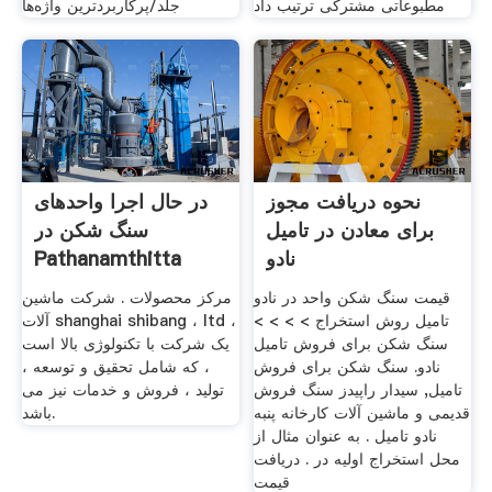
مطبوعاتی مشترکی ترتیب داد
جلد/پرکاربردترین واژه‌ها
نحوه دریافت مجوز
در حال اجرا واحدهای
برای معادن در تامیل
سنگ شکن در
نادو
Pathanamthitta
قیمت سنگ شکن واحد در نادو
مرکز محصولات . شرکت ماشین
تامیل روش استخراج > > > >
آلات shanghai shibang ، ltd ،
سنگ شکن برای فروش تامیل
یک شرکت با تکنولوژی بالا است
نادو. سنگ شکن برای فروش
، که شامل تحقیق و توسعه ،
تامیل, سیدار راپیدز سنگ فروش
تولید ، فروش و خدمات نیز می
قدیمی و ماشین آلات کارخانه پنبه
باشد.
نادو تامیل . به عنوان مثال از
محل استخراج اولیه در . دریافت
قیمت