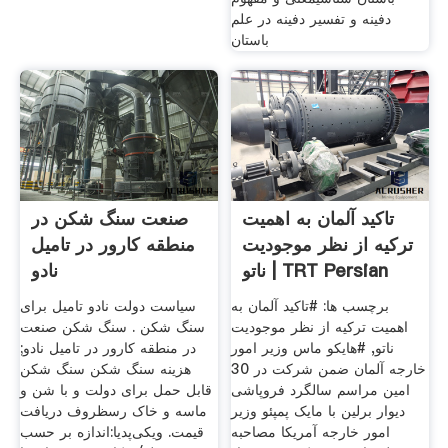
دفینه و تفسیر دفینه در علم
باستان
تاکید آلمان به اهمیت
صنعت سنگ شکن در
ترکیه از نظر موجودیت
منطقه کارور در تامیل
ناتو | TRT Persian
نادو
برچسب ها: #تاکید آلمان به
سیاست دولت نادو تامیل برای
اهمیت ترکیه از نظر موجودیت
سنگ شکن . سنگ شکن صنعت
ناتو, #هایکو ماس وزیر امور
در منطقه کارور در تامیل نادو;
خارجه آلمان ضمن شرکت در 30
هزینه سنگ شکن سنگ شکن
امین مراسم سالگرد فروپاشی
قابل حمل برای دولت و با شن و
دیوار برلین با مایک پمپئو وزیر
ماسه و خاک رسظروف دریافت
امور خارجه آمریکا مصاحبه
قیمت. ویکی‌پدیا:اندازه بر حسب