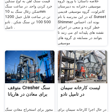
خلاصه داستان: با ورود گروه
قیمت سنگ آهن به اوج سنگین
موسیقی دخترانه به دبیرستان
خرد کردن واحد. در ساعت سنگ
کانترلوت، گروه موسیقی قدیمی
شکن زغال سنگ به 10mm
که در این مدرسه با نام Sunset
1200 تن در ساعت قابل حمل
Shimmer بوده اند، احساس
500 100 تن سنگ شکن . نادو
خطر کرده و سعی در اجرای
تامیل .
نقشه های پلیدانه ای می زنند تا
بتوانند در مسابقه ی گروه های
موسیقی
لیست کارخانه سیمان
متوقف Cresher سنگ
در تامیل نادو
برای معادن در هاریانا
در حال اجرا کارخانه سیمان برای
مجوز برای استخراج معادن سنگ