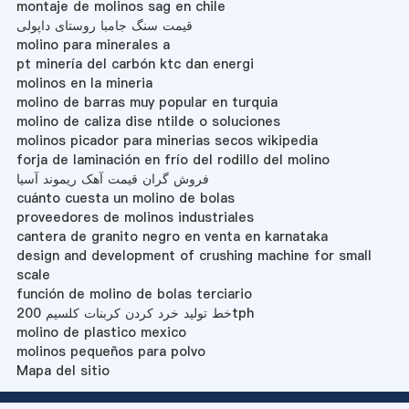
montaje de molinos sag en chile
قیمت سنگ جامبا روستای داپولی
molino para minerales a
pt minería del carbón ktc dan energi
molinos en la mineria
molino de barras muy popular en turquia
molino de caliza dise ntilde o soluciones
molinos picador para minerias secos wikipedia
forja de laminación en frío del rodillo del molino
فروش گران قیمت آهک ریموند آسیا
cuánto cuesta un molino de bolas
proveedores de molinos industriales
cantera de granito negro en venta en karnataka
design and development of crushing machine for small
scale
función de molino de bolas terciario
خط تولید خرد کردن کربنات کلسیم 200tph
molino de plastico mexico
molinos pequeños para polvo
Mapa del sitio