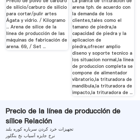
Precio de polvo de carburo
La planta de trituracion de
de silicio/carburo de silicio
arena tph. de acuerdo con
para cortar/pulir artes
la demanda de los
Ágata y vidrio. / Kilogramo
clientes,tales como el
... Arena de sílice de la
tamano de piedra,la
línea de producción de las
capacidad de piedra y la
máquinas de fabricación de
aplicacion de
arena. 69, / Set ...
piedra,ofrecer amplio
diseno y soporte tecnico a
los situacion normal,la linea
de produccion completa se
compone de alimentador
vibratorio,la trituradora de
mandibula,la trituradora de
impacto,la trituradora de ...
Precio de la línea de producción de
sílice Relación
تجهیزات خرد کردن سرباره کوره بلند
نرخ جایزه آسیاب نخ بنگلور