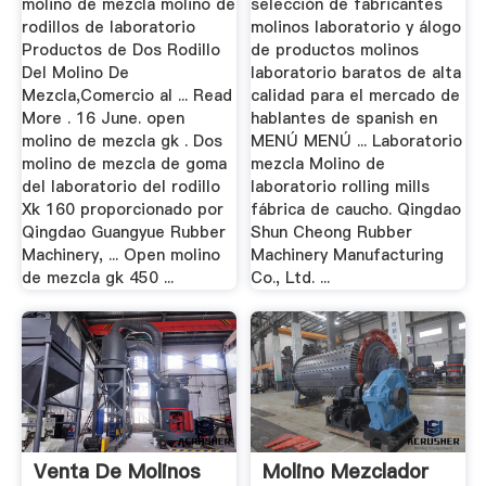
molino de mezcla molino de
selección de fabricantes
rodillos de laboratorio
molinos laboratorio y álogo
Productos de Dos Rodillo
de productos molinos
Del Molino De
laboratorio baratos de alta
Mezcla,Comercio al ... Read
calidad para el mercado de
More . 16 June. open
hablantes de spanish en
molino de mezcla gk . Dos
MENÚ MENÚ ... Laboratorio
molino de mezcla de goma
mezcla Molino de
del laboratorio del rodillo
laboratorio rolling mills
Xk 160 proporcionado por
fábrica de caucho. Qingdao
Qingdao Guangyue Rubber
Shun Cheong Rubber
Machinery, ... Open molino
Machinery Manufacturing
de mezcla gk 450 ...
Co., Ltd. ...
Venta De Molinos
Molino Mezclador