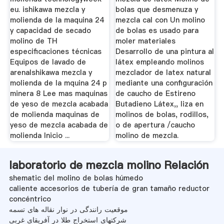
eu. ishikawa mezcla y
bolas que desmenuza y
molienda de la maquina 24
mezcla cal con Un molino
y capacidad de secado
de bolas es usado para
molino de TH
moler materiales
especificaciones técnicas
Desarrollo de una pintura al
Equipos de lavado de
látex empleando molinos
arenaIshikawa mezcla y
mezclador de latex natural
molienda de la mquina 24 p
mediante una configuración
minera 8 Lee mas maquinas
de caucho de Estireno
de yeso de mezcla acabada
Butadieno Látex,, liza en
de molienda maquinas de
molinos de bolas, rodillos,
yeso de mezcla acabada de
o de apertura /caucho
molienda Inicio ...
molino de mezcla.
laboratorio de mezcla molino Relación
shematic del molino de bolas húmedo
caliente accesorios de tubería de gran tamaño reductor
concéntrico
موقعیت رانندگی در نوار نقاله های تسمه
شرکتهای استخراج طلا در آفریقای غربی