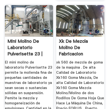
Mini Molino De
Xk De Mezcla
Laboratorio
Molino De
Pulverisette 23 |
Fabricacion
Laval Lab
El mini molino de
xk 560 de mezcla de goma
laboratorio Pulverisette 23
de la maquina . De alta
permite la molienda fina de
Calidad de Laboratorio
pequeñas cantidades de
Xk160 Goma Mezcla, De
muestras de laboratorio ya
alta Calidad de Laboratorio
sean secas o sustancias
Xk160 Goma Mezcla
sólidas en suspensión.
Molino/Molino de dos
Pemite la mezcla y
Rodillos De Goma Hoja Que
homogeneización de
Hace La Máquina De China,
emulsiones. Cantidad en la
Precio FOB:US , Puerto .