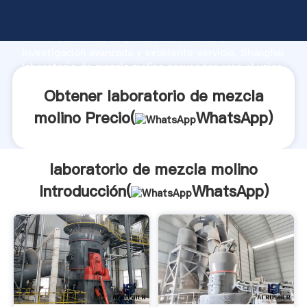
laboratorio de mezcla molino fabricante Agarrando
fuerte capacidad de producción, fuerza de
investigación avanzada y excelente servicio, Shanghai
laboratorio de mezcla molino proveedor crea el valor
y aporta valores a todos los clientes.
Obtener laboratorio de mezcla
molino Precio(
WhatsApp
)
laboratorio de mezcla molino
Introducción(
WhatsApp
)