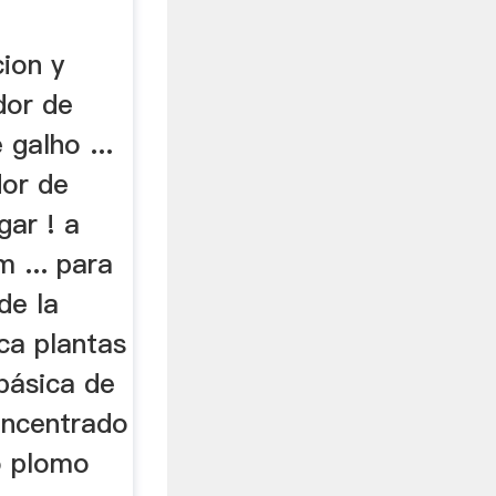
cion y
dor de
 galho ...
dor de
gar ! a
 ... para
de la
ca plantas
básica de
oncentrado
o plomo