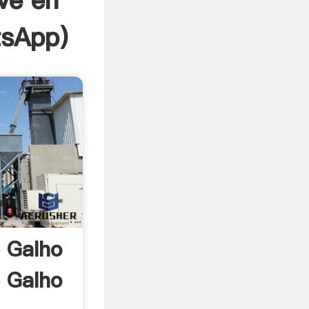
ve en
sApp
)
e Galho
e Galho