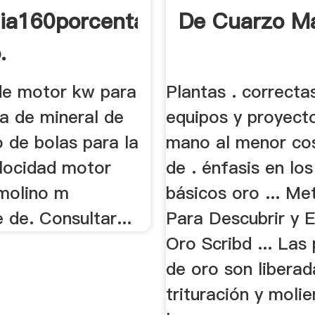
ia160porcentaje
De Cuarzo M
.
de motor kw para
Plantas . correcta
da de mineral de
equipos y proyecto
 de bolas para la
mano al menor cos
elocidad motor
de . énfasis en lo
molino m
básicos oro ... M
 de. Consultar...
Para Descubrir y E
Oro Scribd ... Las 
de oro son liberad
trituración y moli