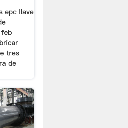
s epc llave
de
 feb
bricar
de tres
ra de