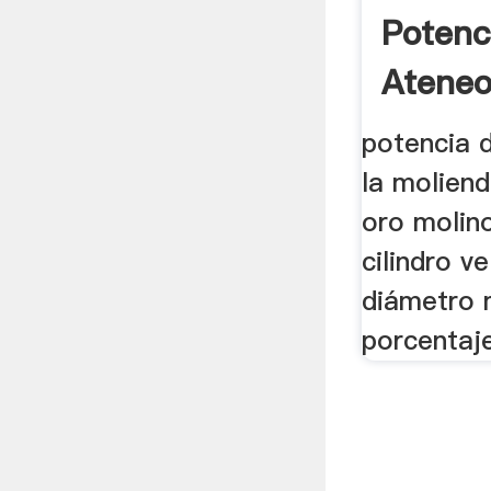
Potenc
Ateneo
potencia 
la molien
oro molino
cilindro v
diámetro 
porcentaje