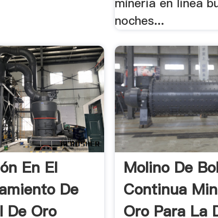
minería en línea b
noches...
ión En El
Molino De Bo
amiento De
Continua Min
l De Oro
Oro Para La 