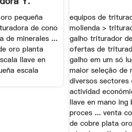
adora Y.
 oro pequeña
equipos de tritura
ituradora de cono
molienda > tritura
a de minerales ...
galho triturador de
de oro planta
ofertas de tritura
scala llave en
galho em um só lu
eña escala
maior seleção de m
diversos sectores 
actividad económi
llave en mano ing 
proces ... venta c
de cobre plata or