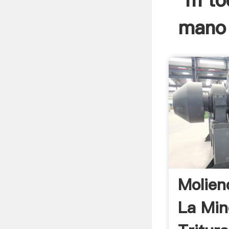
m to
mano 
Molien
La Min