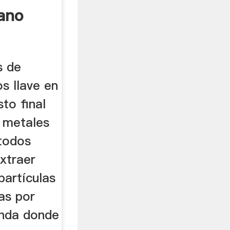
ano
s de
s llave en
to final
s metales
etodos
xtraer
partículas
as por
enda donde