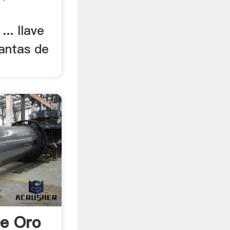
.. llave
antas de
De Oro