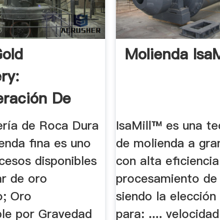
old
Molienda IsaM
ry:
ración De
ría de Roca Dura
IsaMill™ es una te
tradores.
ienda fina es uno
de molienda a gra
cesos disponibles
con alta eficiencia 
ar de oro
procesamiento de 
o; Oro
siendo la elección
le por Gravedad
para: .... velocidad