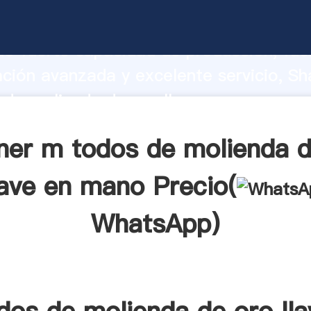
de molienda de oro llave en mano fabr
o fuerte capacidad de producción, fue
ación avanzada y excelente servicio, Sh
 de molienda de oro llave en mano pro
valor y aporta valores a todos los client
ner m todos de molienda d
lave en mano Precio(
WhatsApp
)