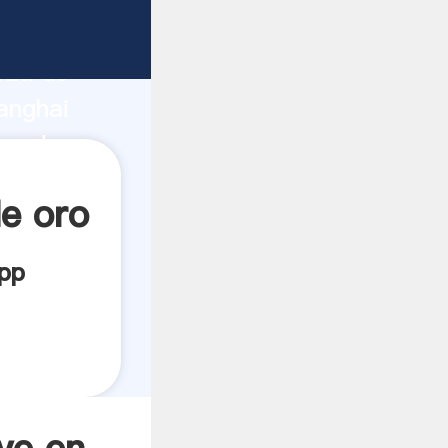
icante
rza de
anghai
veedor
es.
e oro