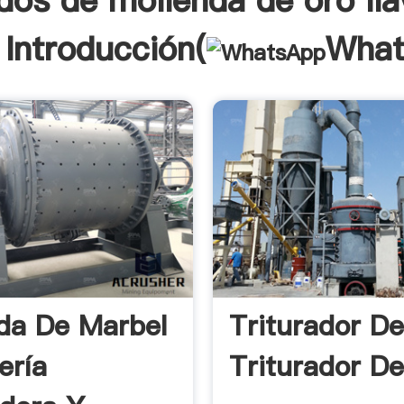
dos de molienda de oro lla
Introducción(
What
da De Marbel
Triturador D
ería
Triturador D