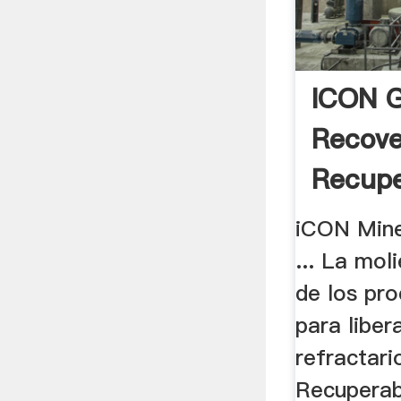
ICON G
Recove
Recupe
Oro,
iCON Mine
Concen
... La mol
de los pro
para liber
refractari
Recuperab