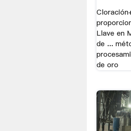
Cloración
proporcion
Llave en 
de ... mé
procesami
de oro