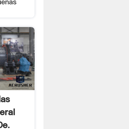
uenas
las
eral
De.