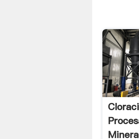
Clorac
Proces
Minera