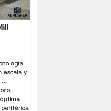
ill
cnología
n escala y
...
oro,
 óptima
 periférica