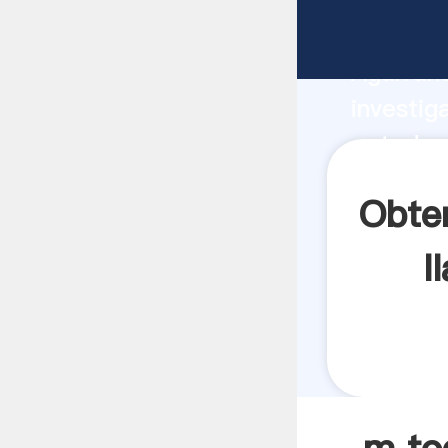
m todos 
Agarrand
investig
m todos
crea el 
Obte
l