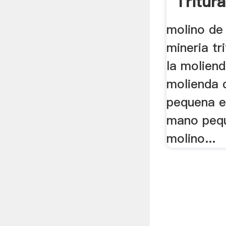
Tritur
molino de
mineria tr
la moliend
molienda 
pequena e
mano pequ
molino...