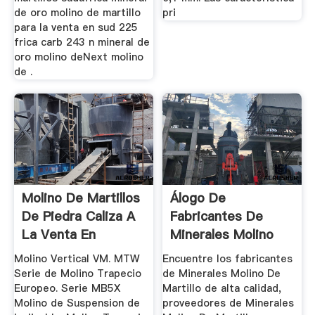
de oro molino de martillo
pri
para la venta en sud 225
frica carb 243 n mineral de
oro molino deNext molino
de .
Molino De Martillos
Álogo De
De Piedra Caliza A
Fabricantes De
La Venta En
Minerales Molino
Sudáfrica
De Martillo De ...
Molino Vertical VM. MTW
Encuentre los fabricantes
Serie de Molino Trapecio
de Minerales Molino De
Europeo. Serie MB5X
Martillo de alta calidad,
Molino de Suspension de
proveedores de Minerales