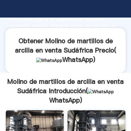
Molino de martillos de arcilla en venta Sudáfrica
fabricante Agarrando fuerte capacidad de
producción, fuerza de investigación avanzada y
excelente servicio, Shanghai Molino de martillos de
arcilla en venta Sudáfrica proveedor crea el valor y
aporta valores a todos los clientes.
Obtener Molino de martillos de
arcilla en venta Sudáfrica Precio(
WhatsApp
)
Molino de martillos de arcilla en venta
Sudáfrica Introducción(
WhatsApp
)