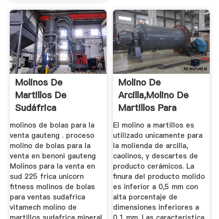
Molinos De
Molino De
Martillos De
Arcilla,Molino De
Sudáfrica
Martillos Para
Arcilla,Máquina ...
molinos de bolas para la
El molino a martillos es
venta gauteng . proceso
utilizado unicamente para
molino de bolas para la
la molienda de arcilla,
venta en benoni gauteng
caolinos, y descartes de
Molinos para la venta en
producto cerámicos. La
sud 225 frica unicorn
finura del producto molido
fitness molinos de bolas
es inferior a 0,5 mm con
para ventas sudafrica
alta porcentaje de
vitamech molino de
dimensiones inferiores a
martillos sudafrica mineral
0,1 mm. Las característica