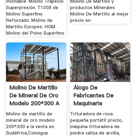
Inclinable. Molino Trapecio
Molino De Martillo y
Superpresión. T130X de
productos Minerales
Molino Superfino
Molino De Martillo al mejor
Reforzado. Molino de
precio en
Martillo Europeo. HGM
Molino del Polvo Superfino
Molino De Martillo
Álogo De
De Mineral De Oro
Fabricantes De
Modelo 200*300 A
Maquinaria
La ...
Trituradora De ...
Molino de martillo de
Trituradora de roca
mineral de oro modelo
pequeña portátil precio,
200*300 a la venta en
máquina trituradora de
Sudáfrica,Consigue
piedra caliza de arcilla,