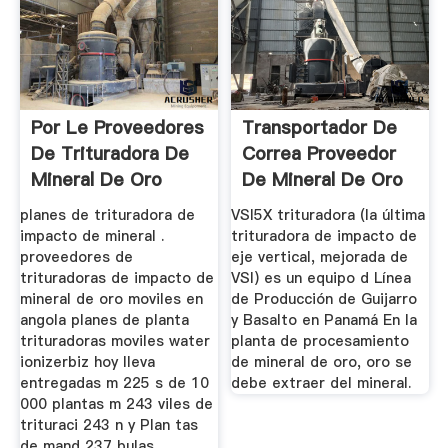
Por Le Proveedores
Transportador De
De Trituradora De
Correa Proveedor
Mineral De Oro
De Mineral De Oro
Angola
En Dubai
planes de trituradora de
VSI5X trituradora (la última
impacto de mineral .
trituradora de impacto de
proveedores de
eje vertical, mejorada de
trituradoras de impacto de
VSI) es un equipo d Línea
mineral de oro moviles en
de Producción de Guijarro
angola planes de planta
y Basalto en Panamá En la
trituradoras moviles water
planta de procesamiento
ionizerbiz hoy lleva
de mineral de oro, oro se
entregadas m 225 s de 10
debe extraer del mineral.
000 plantas m 243 viles de
trituraci 243 n y Plan tas
de mand 237 bulas