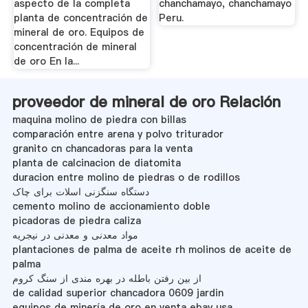
aspecto de la completa
chanchamayo, chanchamayo
planta de concentración de
Peru.
mineral de oro. Equipos de
concentración de mineral
de oro En la...
proveedor de mineral de oro Relación
maquina molino de piedra con billas
comparación entre arena y polvo triturador
granito cn chancadoras para la venta
planta de calcinacion de diatomita
duracion entre molino de piedras o de rodillos
دستگاه سنگزنی اسلات برای چاک
cemento molino de accionamiento doble
picadoras de piedra caliza
مواد معدنی و معدنی در نیجریه
plantaciones de palma de aceite rh molinos de aceite de
palma
از بین رفتن باطله در بهره مندی از سنگ کروم
de calidad superior chancadora 0609 jardin
equipos de minería de oro en venta ebay usa