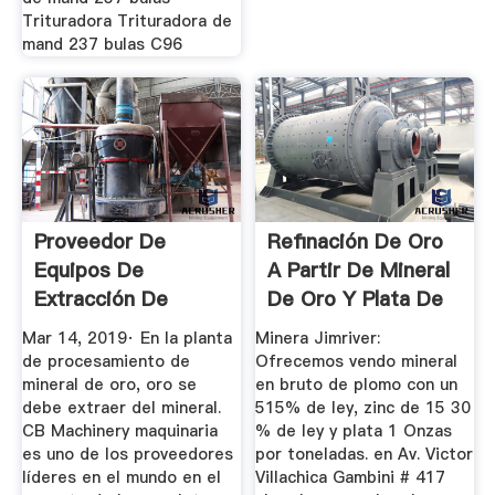
Trituradora Trituradora de
mand 237 bulas C96
Proveedor De
Refinación De Oro
Equipos De
A Partir De Mineral
Extracción De
De Oro Y Plata De
Mineral De Oro En
...
Mar 14, 2019· En la planta
Minera Jimriver:
...
de procesamiento de
Ofrecemos vendo mineral
mineral de oro, oro se
en bruto de plomo con un
debe extraer del mineral.
515% de ley, zinc de 15 30
CB Machinery maquinaria
% de ley y plata 1 Onzas
es uno de los proveedores
por toneladas. en Av. Victor
líderes en el mundo en el
Villachica Gambini # 417