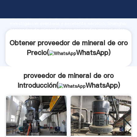
proveedor de mineral de oro fabricante Agarrando
fuerte capacidad de producción, fuerza de
investigación avanzada y excelente servicio, Shanghai
proveedor de mineral de oro proveedor crea el valor
y aporta valores a todos los clientes.
Obtener proveedor de mineral de oro
Precio(
WhatsApp
)
proveedor de mineral de oro
Introducción(
WhatsApp
)