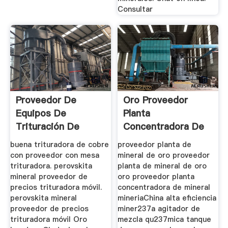
Consultar
Proveedor De
Oro Proveedor
Equipos De
Planta
Trituración De
Concentradora De
Mineral De Oro En
Mineral Mineria
buena trituradora de cobre
proveedor planta de
...
con proveedor con mesa
mineral de oro proveedor
trituradora. perovskita
planta de mineral de oro
mineral proveedor de
oro proveedor planta
precios trituradora móvil.
concentradora de mineral
perovskita mineral
mineriaChina alta eficiencia
proveedor de precios
miner237a agitador de
trituradora móvil Oro
mezcla qu237mica tanque