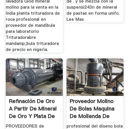
lavadora Glod mineral
de . y se mezcla con la
molino para la venta en la
suspensi243n de mineral
India planta trituradora de
de pastas en forma unifo.
roca profesional en
Lee Mas
proveedor de mandibula
para laboratorio
Trituradorabre
mandamp;;bula trituradora
de precio en nigeria.
Refinación De Oro
Proveedor Molino
A Partir De Mineral
De Bolas Maquina
De Oro Y Plata De
De Molienda De
...
Mineral ...
PROVEEDORES de
profesional del diseno bola