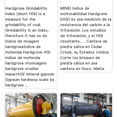
Hardgrove Grindability
MINEl Índice de
Index (short HGI) is a
molturabilidad Hardgrove
measure for the
(HGI) es una medición de la
grindability of coal.
resistencia del carbón a la
Grindability is an index,
trituración. Los estudios
therefore it has no do
de trituración, y el HGI
índice de moagem
resultante,. ... Cantera de
hardgroveÍndice de
piedra caliza en Cedar
molienda Hardgrove HGI
Creek, ia, Estados Unidos.
indice de molienda
Corte los bloques de
hardgrove ntcmoagem
piedra caliza en una
hardgrove crusher
cantera en Gozo, Malta.
impactHGI mineral gypsum
Gypsum hardness scale by
hardgrove ...