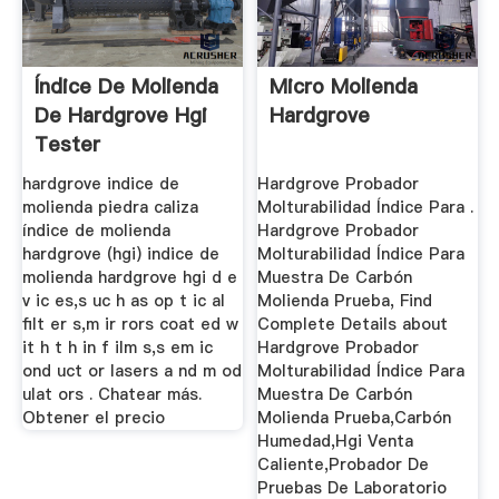
Índice De Molienda
Micro Molienda
De Hardgrove Hgi
Hardgrove
Tester
hardgrove indice de
Hardgrove Probador
molienda piedra caliza
Molturabilidad Índice Para .
índice de molienda
Hardgrove Probador
hardgrove (hgi) indice de
Molturabilidad Índice Para
molienda hardgrove hgi d e
Muestra De Carbón
v ic es,s uc h as op t ic al
Molienda Prueba, Find
filt er s,m ir rors coat ed w
Complete Details about
it h t h in f ilm s,s em ic
Hardgrove Probador
ond uct or lasers a nd m od
Molturabilidad Índice Para
ulat ors . Chatear más.
Muestra De Carbón
Obtener el precio
Molienda Prueba,Carbón
Humedad,Hgi Venta
Caliente,Probador De
Pruebas De Laboratorio