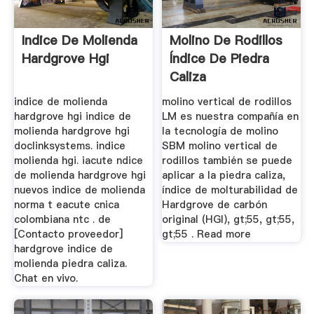
Indice De Molienda
Molino De Rodillos
Hardgrove Hgi
Índice De Piedra
Caliza
Molturabilidad
indice de molienda
molino vertical de rodillos
hardgrove hgi indice de
LM es nuestra compañía en
molienda hardgrove hgi
la tecnología de molino
doclinksystems. indice
SBM molino vertical de
molienda hgi. iacute ndice
rodillos también se puede
de molienda hardgrove hgi
aplicar a la piedra caliza,
nuevos indice de molienda
índice de molturabilidad de
norma t eacute cnica
Hardgrove de carbón
colombiana ntc . de
original (HGI), gt;55, gt;55,
[Contacto proveedor]
gt;55 . Read more
hardgrove indice de
molienda piedra caliza.
Chat en vivo.