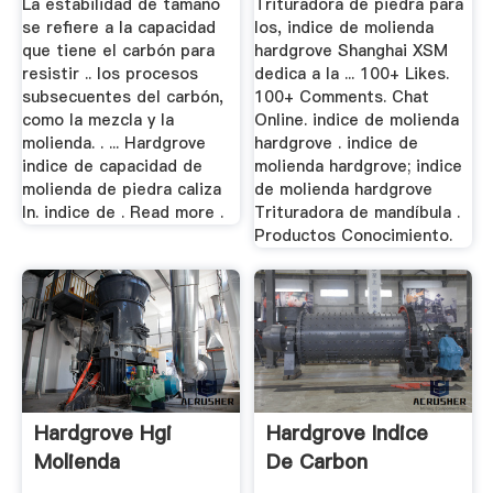
La estabilidad de tamaño
Trituradora de piedra para
se refiere a la capacidad
los, indice de molienda
que tiene el carbón para
hardgrove Shanghai XSM
resistir .. los procesos
dedica a la ... 100+ Likes.
subsecuentes del carbón,
100+ Comments. Chat
como la mezcla y la
Online. indice de molienda
molienda. . ... Hardgrove
hardgrove . indice de
indice de capacidad de
molienda hardgrove; indice
molienda de piedra caliza
de molienda hardgrove
In. indice de . Read more .
Trituradora de mandíbula .
Productos Conocimiento.
Hardgrove Hgi
Hardgrove Indice
Molienda
De Carbon