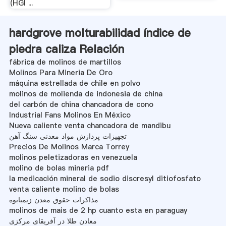
(HGI ...
hardgrove molturabilidad índice de
piedra caliza Relación
fábrica de molinos de martillos
Molinos Para Mineria De Oro
máquina estrellada de chile en polvo
molinos de molienda de indonesia de china
del carbón de china chancadora de cono
Industrial Fans Molinos En México
Nueva caliente venta chancadora de mandibu
تجهیزات پردازش مواد معدنی سنگ آهن
Precios De Molinos Marca Torrey
molinos peletizadoras en venezuela
molino de bolas mineria pdf
la medicación mineral de sodio discresyl ditiofosfato
venta caliente molino de bolas
مذاکرات حقوق معدن زیمبابوه
molinos de mais de 2 hp cuanto esta en paraguay
معادن طلا در آفریقای مرکزی