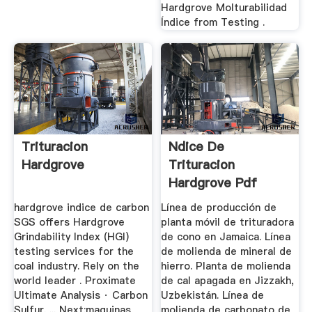
Hardgrove Molturabilidad
Índice from Testing .
Trituracion
Ndice De
Hardgrove
Trituracion
Hardgrove Pdf
hardgrove indice de carbon
Línea de producción de
SGS offers Hardgrove
planta móvil de trituradora
Grindability Index (HGI)
de cono en Jamaica. Línea
testing services for the
de molienda de mineral de
coal industry. Rely on the
hierro. Planta de molienda
world leader . Proximate
de cal apagada en Jizzakh,
Ultimate Analysis · Carbon
Uzbekistán. Línea de
Sulfur. ... Next:maquinas
molienda de carbonato de