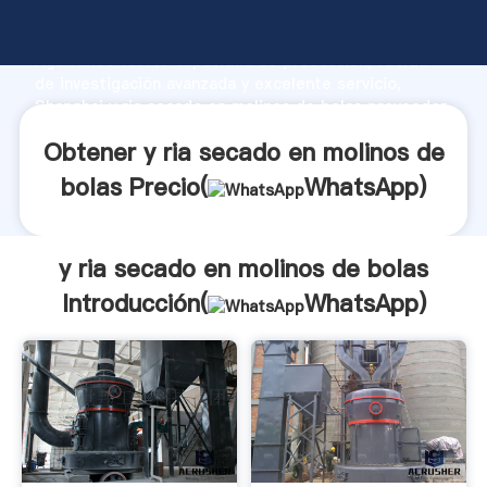
y ria secado en molinos de bolas fabricante
Agarrando fuerte capacidad de producción, fuerza
de investigación avanzada y excelente servicio,
Shanghai y ria secado en molinos de bolas proveedor
crea el valor y aporta valores a todos los clientes.
Obtener y ria secado en molinos de
bolas Precio(
WhatsApp
)
y ria secado en molinos de bolas
Introducción(
WhatsApp
)