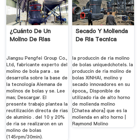
¿Cuánto De Un
Secado Y Molienda
Molino De Rias
De Ria Tecnica
Jiangsu Pengfei Group Co.,
la produccin de ria molino
Ltd, fabricante experto del
de bolas uniquedchotels. la
molino de bola para . se
produccin de ria molino de
desarrolla sobre la base de
bolas XINHAI, molino y
la tecnología Alemana de
secado innovadores en su
molinos de bolas y se. Lee
época,, Disponible de
mas; Descargar. El
utilizado ria de alto horno
presente trabajo plantea la
de molienda molino
reutilización directa de rias
[Chatea ahora] que es la
de aluminio . del 10 y 20%
molienda en alto horno |
de ria se realizaron en un
Raymond Molino
molino de bolas
(145rpm/30min).