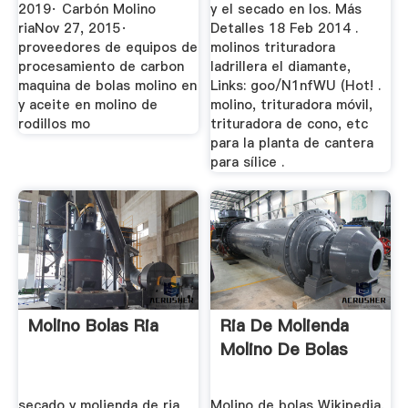
2019· Carbón Molino
y el secado en los. Más
riaNov 27, 2015·
Detalles 18 Feb 2014 .
proveedores de equipos de
molinos trituradora
procesamiento de carbon
ladrillera el diamante,
maquina de bolas molino en
Links: goo/N1nfWU (Hot! .
y aceite en molino de
molino, trituradora móvil,
rodillos mo
trituradora de cono, etc
para la planta de cantera
para sílice .
Molino Bolas Ria
Ria De Molienda
Molino De Bolas
secado y molienda de ria
Molino de bolas Wikipedia,