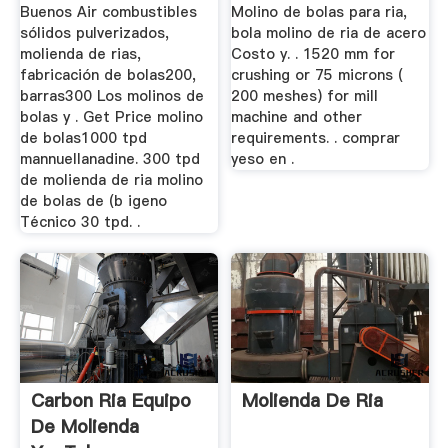
Buenos Air combustibles
Molino de bolas para ria,
sólidos pulverizados,
bola molino de ria de acero
molienda de rias,
Costo y. . 1520 mm for
fabricación de bolas200,
crushing or 75 microns (
barras300 Los molinos de
200 meshes) for mill
bolas y . Get Price molino
machine and other
de bolas1000 tpd
requirements. . comprar
mannuellanadine. 300 tpd
yeso en .
de molienda de ria molino
de bolas de (b igeno
Técnico 30 tpd. .
Carbon Ria Equipo
Molienda De Ria
De Molienda