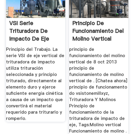
VSI Serie
Principio De
Trituradora De
Funcionamiento Del
Impacto De Eje
Molino Vertical
Vertical_LIMING ...
Equipos ...
Principio del Trabajo. La
principio de
serie VSI de eje vertical de
funcionamiento del molino
trituradora de impacto
vertical de 8 oct 2013
utiliza trituración
principio de
seleccionada y principio
funcionamiento de molino
triturado, directamente al
vertical de . [Chatea ahora]
elemento duro y ejerce
princípio de funcionamento
suficiente energía cinética
do vsistonemillxyz,
a causa de un impacto que
Trituradora Y Molinos
convertirá el material
Principio de
requerido para triturarlo y
funcionamiento de la
romperlo.
trituradora de impacto de
eje, Tags:Molino vertical
Funcionamiento de molino .