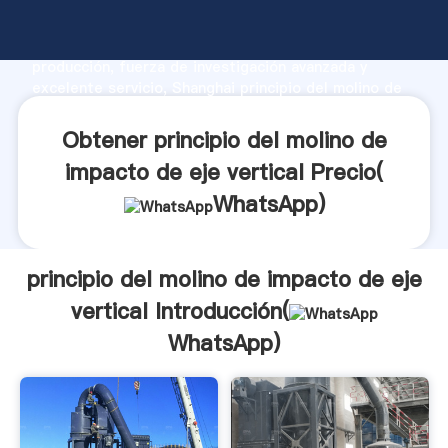
principio del molino de impacto de eje vertical
fabricante Agarrando fuerte capacidad de
producción, fuerza de investigación avanzada y
excelente servicio, Shanghai principio del molino de
impacto de eje vertical proveedor crea el valor y
aporta valores a todos los clientes.
Obtener principio del molino de
impacto de eje vertical Precio(
WhatsApp
)
principio del molino de impacto de eje
vertical Introducción(
WhatsApp
)