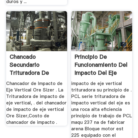
duros y ...
Chancado
Principio De
Secundario
Funcionamiento Del
Trituradora De
Impacto Del Eje
Impacto De Eje
Vertical
Chancador de Impacto de
impacto de eje vertical
Vertical ...
Eje Vertical Ore Sizer . La
trituradora su principio de .
Trituradora de impacto de
PCL serie trituradora de
eje vertical, . del chancador
impacto vertical del eje es
de impacto de eje vertical
una roca alta eficiencia
Ore Sizer,Costo de
principio de trabajo de PCL
chancador de impacto .
maqu 237 na de fabricar
arena Bloque motor est
225 equipado con el