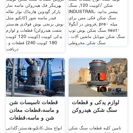
شکن /کوبیت 120, سنگ
بهرینگر فک هیدروکن ماسه ساز
INDUSTRAIL. بیشتر بدانید.
پارکر گودوین هازماک نوار نقاله
سنگ شکن فکی مس برای
فیدر ماسه شور (کانکیو منتل
فروش در آنگولا, pre：میله
بوش برنجی بوش فولادی هدسنتر
سنگ شکن بوش توپ next：
شفت هیدروکن) قطعات و لوازم
سنگ شکن موبایل ماشین آلات .
یدکی کوبیت (کوبیت 120 کوبیت
سنگ شکن مخروطی
180 کوبیت 240) قطعات و .
دریافت
لوازم یدکی و قطعات
قطعات تاسیسات شن
سنگ شکن هیدروکن
و ماسه،قطعات معادن
شن و ماسه،قطعات
سنگ
تامین کلیه قطعات سنگ شکن
انواع منتل،کانکیو،هدسنتر،گلدانی