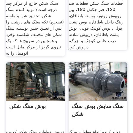
قطعات سنگ شکن قطعات ضد
سنگ شکن خارج از مرکز چند
120، فنر چکش 180، پین
درجه است؟ تولید کننده سنگ
روپوش روتور، پوسته یاطاقان،
شکن. تحقیق شن و ماسه
رینگ داخل یاطاقان، بوش پشت
(تصحیح) تکه سنگ های درشت را
فولی، بوش کونیک فولی، بوش
پس ار تعیین جنس بوسیله سنگ
پشت یاطاقان، درپوش ساده،
شکن های مختلف شکسته وخرد
درب جانبی کوچک و بزرگ،
و همچنين در سرپيچ ها که يک
درپوش کور
نيروي گريز از مرکز مايل است
اتومبيل را به
سنگ سایش بوش سنگ
بوش سنگ شکن
شکن
تولید کننده انواع قطعات سنگ
فروش قطعات سنگ شکن کوبیت