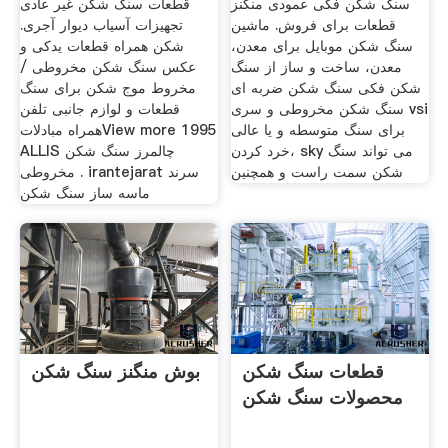
سنگ شکن فکی عمودی منگنز
قطعات سنگ شکن غیر عادی
قطعات برای فروش. ماشین
تجهیزات آسیاب دیوار آجری.
سنگ شکن موبایل برای معدن،
شکن همراه قطعات یدکی و
معدن، ساخت و ساز از سنگ
عکس سنگ شکن مخروطی /
شکن فکی سنگ شکن ضربه ای
مخروط موج شکن برای سنگ
سنگ شکن مخروطی و سری vsi
قطعات و لوازم جانبی تلفن
برای سنگ متوسطه و یا عالی
همراه مبادلاتView more 1995
خرد کردن، sky می تواند سنگ
ALLIS چالمرز سنگ شکن
شکن سمت راست و همچنین
مخروطی . irantejarat سرند
ماسه ساز سنگ شکن
قطعات سنگ شکن
بوش منگنز سنگ شکن
محصولات سنگ شکن