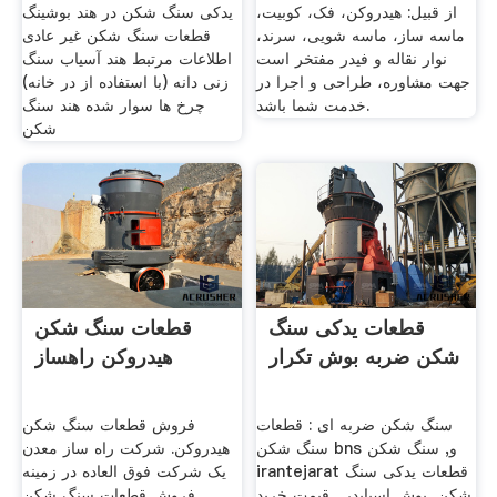
از قبیل: هیدروکن، فک، کوبیت،
یدکی سنگ شکن در هند بوشینگ
ماسه ساز، ماسه شویی، سرند،
قطعات سنگ شکن غیر عادی
نوار نقاله و فیدر مفتخر است
اطلاعات مرتبط هند آسیاب سنگ
جهت مشاوره، طراحی و اجرا در
زنی دانه (با استفاده از در خانه)
خدمت شما باشد.
چرخ ها سوار شده هند سنگ
شکن
قطعات یدکی سنگ
قطعات سنگ شکن
شکن ضربه بوش تکرار
هیدروکن راهساز
سنگ شکن ضربه ای : قطعات
فروش قطعات سنگ شکن
سنگ شکن bns و, سنگ شکن
هیدروکن. شرکت راه ساز معدن
irantejarat قطعات یدکی سنگ
یک شرکت فوق العاده در زمینه
شکن, بوش اسپایدر . قیمت خرید
فروش قطعات سنگ شکن