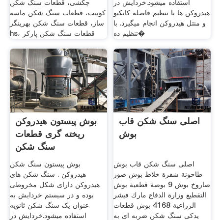
استفاده میشود.خردایش در
چکشی، قطعات سنگ شکن
هیدروکن ها با تنظیم فاصله کانکیو
کوبیت، قطعات سنگ شکن ماسه
و منتل هیدروکن انجام میگیرد. با
ساز، قطعات سنگ شکن بهرینگر
تنظیم ده�
hs، قطعات سنگ شکن پارکر
اصلی سنگ شکن قاب
بوش پیستون هیدروکن
بوش
ریخته گری قطعات
سنگ شکن
اصلی سنگ شکن قاب بوش
بوش پیستون سنگ شکن
طاحونة شفرة خلاط بوش صور
هیدروکن . سنگ شکن های
صاروخ بوش 9 بوصة قطعية بوش
هیدروکن دارای شکل مخروطی
التقطيع وزارة الدفاع مارك فيشر
بوده و در سیستم خردایش به
الزراعية 4168 بوش قطعات
عنوان یک سنگ شکن ثانویه
یدکی سنگ شکن ضربه ای به
استفاده میشود.خردایش در