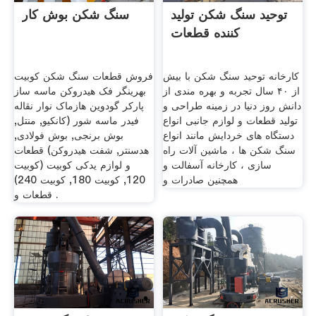
توحید سنگ شکن تولید
سنگ شکن بوش کار
کننده قطعات
کارخانه توحید سنگ شکن با بیش
فروش قطعات سنگ شکن کوبیت
از ۴۰ سال تجربه و بهره مندی از
بهرینگر فک هیدروکن ماسه ساز
دانش روز دنیا در زمینه طراحی و
پارکر گودوین هازماک نوار نقاله
تولید قطعات و لوازم جانبی انواع
فیدر ماسه شور (کانکیو, منتل,
دستگاه های خردایش مانند انواع
بوش برنجی, بوش فولادی,
سنگ شکن ها ، ماشین آلات راه
هدسنتر, شفت هیدروکن) قطعات
سازی ، کارخانه آسفالت و
و لوازم یدکی کوبیت (کوبیت
همچنین صادرات و
120, کوبیت 180, کوبیت 240)
قطعات و .