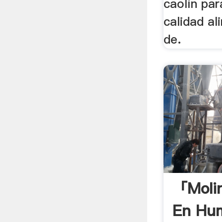
caolín par
calidad al
de.
「molin
En Hu