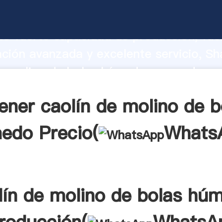
e molino de bolas húmedo fabricante
o fuerte capacidad de producción, fue
ación avanzada y excelente servicio, Sh
e molino de bolas húmedo proveedor cr
aporta valores a todos los clientes.
ener caolín de molino de b
edo Precio(
Whats
lín de molino de bolas hú