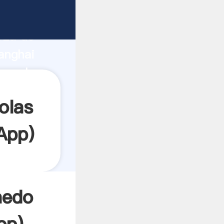
rza de
anghai
ea el
olas
App
)
medo