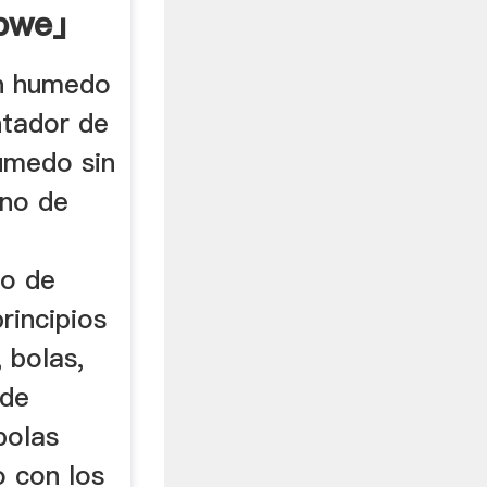
abwe」
en humedo
ntador de
úmedo sin
ino de
no de
rincipios
 bolas,
 de
bolas
o con los