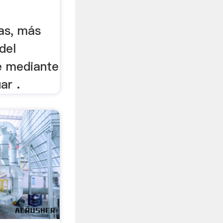
las, más
del
e mediante
ar .