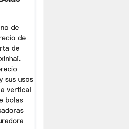
ino de
recio de
rta de
xinhai.
precio
y sus usos
a vertical
e bolas
cadoras
turadora