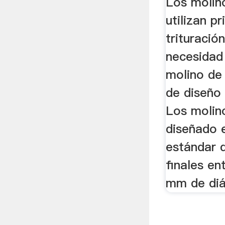
Los molin
utilizan p
trituración
necesidad 
molino de
de diseño
Los molin
diseñado 
estándar 
finales en
mm de di