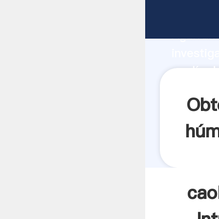
caolín d
Agarrand
investig
caolín d
valor y 
Obt
húm
cao