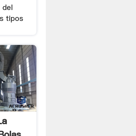
 del
s tipos
La
Bolas