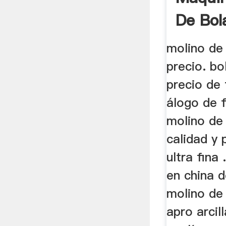
De Bol
Húmed
molino de 
precio. b
precio de 
álogo de 
molino de 
calidad y 
ultra fina
en china d
molino de
apro arci