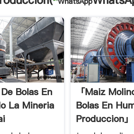
troducción(
WhatsA
 De Bolas En
「maiz Molin
 La Mineria
Bolas En Hu
ai
Produccion」