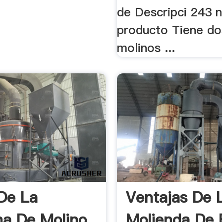
de Descripci 243 n
producto Tiene do
molinos ...
De La
Ventajas De 
a De Molino
Molienda De 