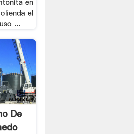
ntonita en
olienda el
uso ...
no De
medo