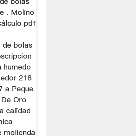
 de bolas
e . Molino
álculo pdf
o de bolas
scripcion
en humedo
eedor 218
7 a Peque
a De Oro
a calidad
mica
e molienda