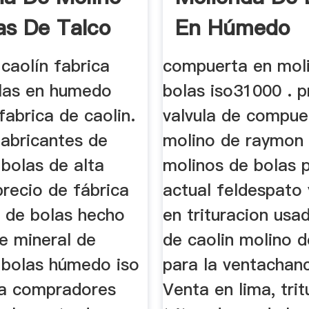
as De Talco
En Húmedo
o
caolín fabrica
compuerta en mol
olas en humedo
bolas iso31000 . p
fabrica de caolin.
valvula de compue
fabricantes de
molino de raymon 
bolas de alta
molinos de bolas 
precio de fábrica
actual feldespato 
 . de bolas hecho
en trituracion usad
e mineral de
de caolin molino d
 bolas húmedo iso
para la ventachan
lla compradores
Venta en lima, tri