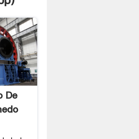
pp
)
o De
medo