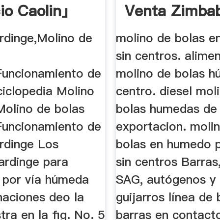
io Caolin」
Venta Zimb
rdinge,Molino de
molino de bolas 
sin centros. alime
Funcionamiento de
molino de bolas h
nciclopedia Molino
centro. diesel mol
Molino de bolas
bolas humedas de
Funcionamiento de
exportacion. moli
rdinge Los
bolas en humedo p
ardinge para
sin centros Barras,
 por vía húmeda
SAG, autógenos y
naciones deo la
guijarros línea de 
tra en la fig. No. 5
barras en contact