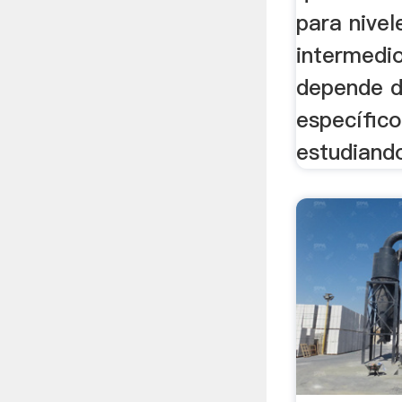
para nivel
intermedi
depende d
específic
estudiand