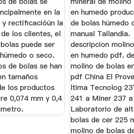
os de bolas se
mineral de molino
rincipalmente en la
en humedo produc
 y rectificacióún la
de bolas húmedo c
de los clientes, el
manual Tailandia.
 bolas puede ser
descripcion molin
 húmedo o seco.
en humedo pdf. de
os de bolas se han
molino de bolas 
en tamaños
pdf China El Prov
de los productos
ltima Tecnolog 23
tre 0,074 mm y 0,4
241 a Miner 237 
ámetro.
Laboratorio de alt
bolas de cer 225 
molino de bolas d