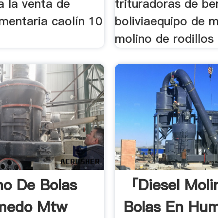
a la venta de
trituradoras de be
imentaria caolín 10
boliviaequipo de m
molino de rodillos 
o De Bolas
「diesel Moli
medo Mtw
Bolas En Hu