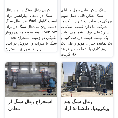
سنگ شکن قابل حمل مزایای
کردن ذغال سنگ در هند ذغال
سنگ شکن قابل حمل سهم
سنگ در بمبئی مهاراشترا برای
بزرگی در صادرات خارج از کشور
هند زغال سنگ fuai لیست گیاهان
شرکت ما دارد کسب اطلاعات
دست زدن به ذغال سنگ در برای
بیشتر ; نقل قول . شما می توانید
هند بیتوته معادن روباز Open pit
یک لیست قیمت دریافت کنید و
mines تکنیکی در زمینه استخراج
یک نماینده جنرال موتورز طی یک
سنگ یا فلزات و . فروش در اینجا
روز کاری با شما تماس خواهد
. نوار نقاله برای استخراج
گرفت. �
زغال سنگ هند
استخراج زغال سنگ از
ویکی‌پدیا، دانشنامهٔ آزاد
معادن