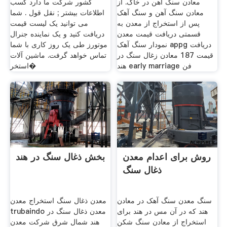
معادن سنگ آهن در خاک. از
کشور شرکت ما دارد کسب
معادن سنگ آهن و سنگ آهک
اطلاعات بیشتر ; نقل قول . شما
پس از استخراج از معدن به
می توانید یک لیست قیمت
قسمتی دریافت قیمت معدن
دریافت کنید و یک نماینده جنرال
نمودار سنگ آهک appg دریافت
موتورز طی یک روز کاری با شما
قیمت 187 معادن زغال سنگ در
تماس خواهد گرفت. ماشین آلات
هند early marriage فن
استخر�
روش برای اعدام معدن
بخش ذغال سنگ در هند
ذغال سنگ
سنگ معدن سنگ آهک در معادن
معدن ذغال سنگ استخراج معدن
هند که در آن مس در هند برای
trubaindo معدن ذغال سنگ در
استخراج از معادن سنگ شکن
هند شمال شرق شرکت معدن