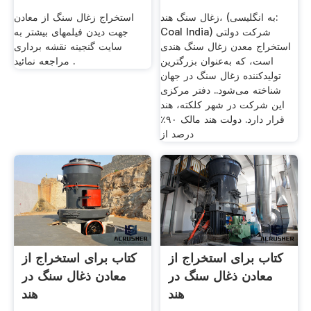
زغال سنگ هند، (به انگلیسی:
استخراج زغال سنگ از معادن
Coal India) شرکت دولتی
جهت دیدن فیلمهای بیشتر به
استخراج معدن زغال سنگ هندی
سایت گنجینه نقشه برداری
است، که به‌عنوان بزرگترین
مراجعه نمائید .
تولیدکننده زغال سنگ در جهان
شناخته می‌شود.. دفتر مرکزی
این شرکت در شهر کلکته، هند
قرار دارد. دولت هند مالک ۹۰٪
درصد از
کتاب برای استخراج از
کتاب برای استخراج از
معادن ذغال سنگ در
معادن ذغال سنگ در
هند
هند