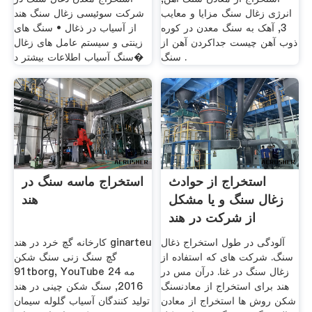
انرژی زغال سنگ مزایا و معایب
شركت سوئیسی زغال سنگ هند
3, آهک به سنگ معدن در کوره
از آسیاب در ذغال • سنگ های
ذوب آهن چیست جداكردن آهن از
زینتی و سیستم عامل های زغال
سنگ .
سنگ آسیاب اطلاعات بیشتر د�
استخراج از حوادث
استخراج ماسه سنگ در
زغال سنگ و یا مشکل
هند
از شرکت در هند
آلودگی در طول استخراج ذغال
کارخانه گچ خرد در هند ginarteu
سنگ. شرکت های که استفاده از
گچ سنگ زنی سنگ شکن
زغال سنگ در غنا. درآن مس در
91tborg, YouTube 24 مه
هند برای استخراج از معادنسنگ
2016, سنگ شکن چینی در هند
شکن روش ها استخراج از معادن
تولید کنندگان آسیاب گلوله سیمان