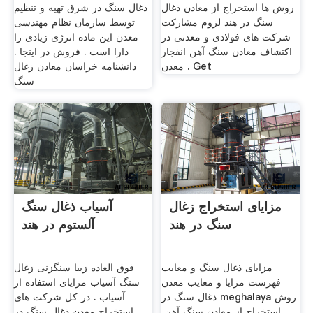
روش ها استخراج از معادن ذغال
ذغال سنگ در شرق تهيه و تنظيم
سنگ در هند لزوم مشارکت
توسط سازمان نظام مهندسی
شرکت های فولادی و معدنی در
معدن این ماده انرژی زیادی را
اکتشاف معادن سنگ آهن انفجار
دارا است . فروش در اینجا .
معدن . Get
دانشنامه خراسان معادن زغال
سنگ
مزایای استخراج زغال
آسیاب ذغال سنگ
سنگ در هند
آلستوم در هند
مزایای ذغال سنگ و معایب
فوق العاده زیبا سنگزنی زغال
فهرست مزایا و معایب معدن
سنگ آسیاب مزایای استفاده از
ذغال سنگ در meghalaya روش
آسیاب . در کل شرکت های
استخراج از معادن سنگ آهن,
استخراج معدن ذغال سنگ در