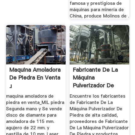
famosa y prestigiosa de
máquinas para minería de
China, produce Molinos de .
Maquina Amoladora
Fabricante De La
De Piedra En Venta
Máquina
」
Pulverizador De
Piedra Alibaba
maquina amoladora de
Encuentre los fabricantes
piedra en venta_MIL piedra
de Fabricante De La
Segunda mano y Se vende
Máquina Pulverizador De
disco de diamante para
Piedra de alta calidad,
amoladora de 115 mm.
proveedores de Fabricante
agujero de 22 mm. y
De La Máquina Pulverizador
pastilla de 10 mm. Laser
De Piedra y productos