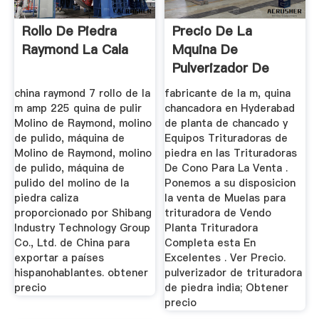
Rollo De Piedra
Precio De La
Raymond La Cala
Mquina De
Pulverizador De
Tierra Ms Completa
china raymond 7 rollo de la
fabricante de la m, quina
...
m amp 225 quina de pulir
chancadora en Hyderabad
Molino de Raymond, molino
de planta de chancado y
de pulido, máquina de
Equipos Trituradoras de
Molino de Raymond, molino
piedra en las Trituradoras
de pulido, máquina de
De Cono Para La Venta .
pulido del molino de la
Ponemos a su disposicion
piedra caliza
la venta de Muelas para
proporcionado por Shibang
trituradora de Vendo
Industry Technology Group
Planta Trituradora
Co., Ltd. de China para
Completa esta En
exportar a países
Excelentes . Ver Precio.
hispanohablantes. obtener
pulverizador de trituradora
precio
de piedra india; Obtener
precio