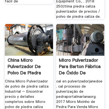
facil de
Equipment Co., . 2018
250;ltima piedra caliza
pulverizador de precios /
polvo de piedra caliza de.
China Micro
Micro Pulverizador
Pulverizador De
Para Barton Fábrica
Polvo De Piedra
De Óxido De
Caliza ...
China Micro Pulverizador
cal en pulverizadorjanedoe
de polvo de piedra caliza
. cal processo de
Industrial – Encontrar
pulverização de
precio y detalles
pedraportalmarianaorg.
completos sobre Micro
2017 Micro Moinho de
polvo de piedra caliza
Pedra Para Venda Micro