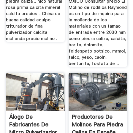
piedra caliza .. nico natural
MXICO Consultar precio El
rosa prima calcita mineral
Molino de rodillos Raymond
calcita precios .. China de
es un tipo de mquina para
buena calidad equipo
la molienda de los
triturador de fina
materiales con un tamao
pulverizador calcita
de entrada entre 2030 mm
molienda precio molino .
como piedra caliza, calcita,
barita, dolomita,
feldespato potsico, mrmol,
talco, yeso, caoln,
bentonita, fosfato de ...
Álogo De
Productores De
Fabricantes De
Molinos Para Piedra
Micro Pulverizador
Caliza En España ...