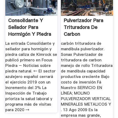
Consolidante Y
Pulverizador Para
Sellador Para
Trituradora De
Hormigón Y Piedra
Carbon
Caliza De ...
La entrada Consolidante y
carbón trituradora de
sellador para hormigón y
mandíbula pulverizador.
piedra caliza de Kimrock se
Sonax Pulverizador de
publicó primero en Focus
trituradora de carbon
Piedra – Noticias sobre
manejo de rollo Trituradora
piedra natural. ← El sector
de mandíbula capacidad
azulejero español cerrará
productiva creciente Bajo
el ejercicio 2019 con un
costo de inversión Fá
incremento del 3% La
Nuestro SERVICIO EN
Inspección de Trabajo
LÍNEA; MOLINO
prioriza la salud laboral y
PULVERIZADOR VERTICAL
programa más de visitas
MINERALES METALICOS Y
para 2020 →
. 13 Ago 2009 Es la
empresa mas grande,