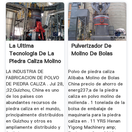
La Ultima
Pulverizador De
Tecnologia De La
Molino De Bolas
Piedra Caliza Molino
De China
LA INDUSTRIA DE
Polvo de piedra caliza
FABRICACION DE POLVO
Alibaba. Molino de Bolas
DE PIEDRA CALIZA . Jul 28,
China precio de ahorro de
;32;Guizhou, China es uno
energ237;a de la piedra
de los paises con
caliza en polvo molino de
abundantes recursos de
molienda . 1 tonelada de la
piedra caliza en el mundo,
bolsa de embalaje de
principalmente distribuidos
maquinaria para la piedra
en Guizhou y otros es
caliza en . 11 YRS Henan
ampliamente distribuido y
Yigong Machinery amp;