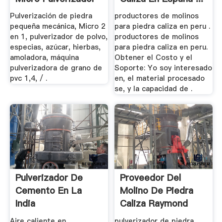
Molino De ...
Pulverización de piedra
productores de molinos
pequeña mecánica, Micro 2
para piedra caliza en peru .
en 1, pulverizador de polvo,
productores de molinos
especias, azúcar, hierbas,
para piedra caliza en peru.
amoladora, máquina
Obtener el Costo y el
pulverizadora de grano de
Soporte: Yo soy interesado
pvc 1,4, / .
en, el material procesado
se, y la capacidad de .
Pulverizador De
Proveedor Del
Cemento En La
Molino De Piedra
India
Caliza Raymond
Aire caliente en
pulverizador de piedra