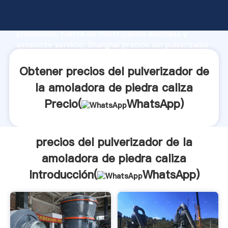
precios del pulverizador de la amoladora de piedra
caliza fabricante Agarrando fuerte capacidad de
producción, fuerza de investigación avanzada y
excelente servicio, Shanghai precios del pulverizador
de la amoladora de piedra caliza proveedor crea el
valor y aporta valores a todos los clientes.
Obtener precios del pulverizador de
la amoladora de piedra caliza
Precio(
WhatsApp
)
precios del pulverizador de la
amoladora de piedra caliza
Introducción(
WhatsApp
)