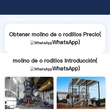
molino de o rodillos fabricante Agarrando fuerte
capacidad de producción, fuerza de investigación
avanzada y excelente servicio, Shanghai molino de o
rodillos proveedor crea el valor y aporta valores a
todos los clientes.
Obtener molino de o rodillos Precio(
WhatsApp
)
molino de o rodillos Introducción(
WhatsApp
)