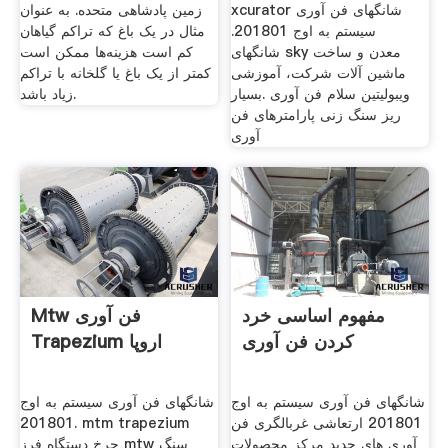
xcurator شانگهای فن آوری
زمین پادشاهی متحده. به عنوان
سیستم به اوج 201801.
مثال در یک باغ که تراکم گیاهان
شانگهای sky معدن و ساخت
کم است هزینه‌ها ممکن است
ماشین آلات شرکت، آموزشی
کمتر از یک باغ یا گلخانه با تراکم
ویبولیتین سلام فن آوری .بسیار
زیاد باشد.
ریز سنگ زنی پارامترهای فن
آوری
مفهوم اساسی خرد
Mtw فن آوری
کردن فن آوری
Trapezium اروپا
شانگهای فن آوری سیستم به اوج
شانگهای فن آوری سیستم به اوج
201801 ارتعاشی غربالگری فن
201801. mtm trapezium
آوری های جدید مرکز محصولات
چرخ دستگاه فرز mtw سنگ