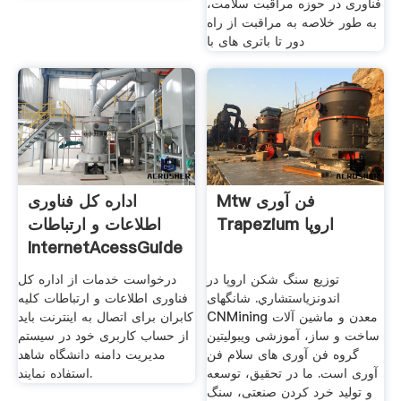
فناوری در حوزه مراقبت سلامت،
به طور خلاصه به مراقبت از راه
دور تا باتری های با
Mtw فن آوری
اداره کل فناوری
Trapezium اروپا
اطلاعات و ارتباطات
InternetAcessGuide
توزیع سنگ شکن اروپا در
درخواست خدمات از اداره کل
اندونزیاستشاري. شانگهای
فناوری اطلاعات و ارتباطات کلیه
CNMining معدن و ماشین آلات
کابران برای اتصال به اینترنت باید
ساخت و ساز، آموزشی ویبولیتین
از حساب کاربری خود در سیستم
گروه فن آوری های سلام فن
مدیریت دامنه دانشگاه شاهد
آوری است. ما در تحقیق، توسعه
استفاده نمایند.
و تولید خرد کردن صنعتی، سنگ