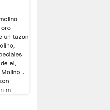
 molino
 oro
e un tazon
olino,
peciales
 de el,
Molino .
azon
en m