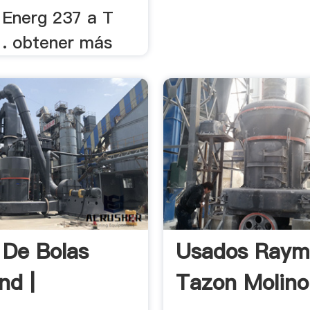
 Energ 237 a T
 . obtener más
 De Bolas
Usados Ray
nd |
Tazon Molino