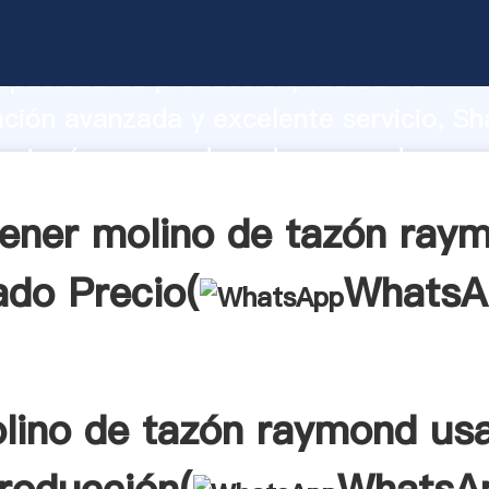
de tazón raymond usado fabricante Aga
apacidad de producción, fuerza de
ación avanzada y excelente servicio, Sh
e tazón raymond usado proveedor crea 
 valores a todos los clientes.
ener molino de tazón ray
ado Precio(
WhatsA
lino de tazón raymond us