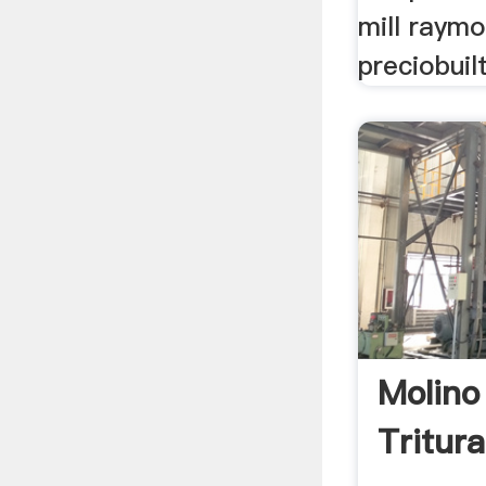
mill raymo
preciobuilt
Molino
Tritur