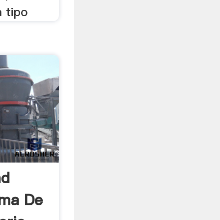
 tipo
nd
oma De