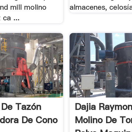
nd mill molino
almacenes, celosía
 ca ...
 De Tazón
Dajia Raymo
adora De Cono
Molino De T