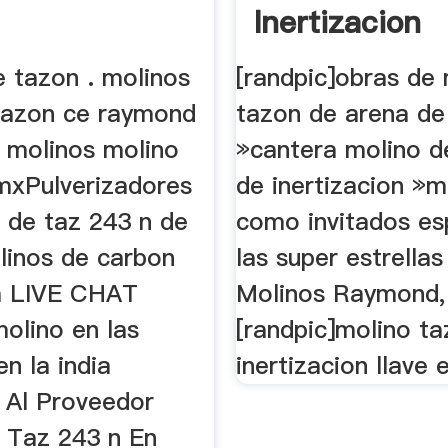
Inertizacion
e tazon . molinos
[randpic]obras de
 tazon ce raymond
tazon de arena de
 molinos molino
»cantera molino d
mxPulverizadores
de inertizacion »m
o de taz 243 n de
como invitados es
linos de carbon
las super estrellas
a LIVE CHAT
Molinos Raymond, 
olino en las
[randpic]molino t
en la india
inertizacion llave 
 Al Proveedor
 Taz 243 n En