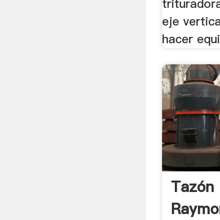
triturado
eje vertic
hacer equi
Tazón 
Raymo