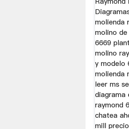
Raymond M
Diagramas
molienda 
molino de
6669 plan
molino ra
y modelo 
molienda 
leer ms se
diagrama 
raymond 6
chatea ah
mill prec