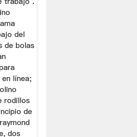
 trabajo .
ino
rama
ajo del
s de bolas
an
 para
 en línea;
olino
 rodillos
ncipio de
 raymond
e, dos