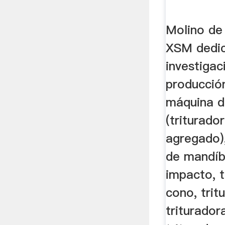
Molino de
XSM dedic
investigac
producción
máquina de
(triturado
agregado)
de mandíbu
impacto, t
cono, trit
triturador