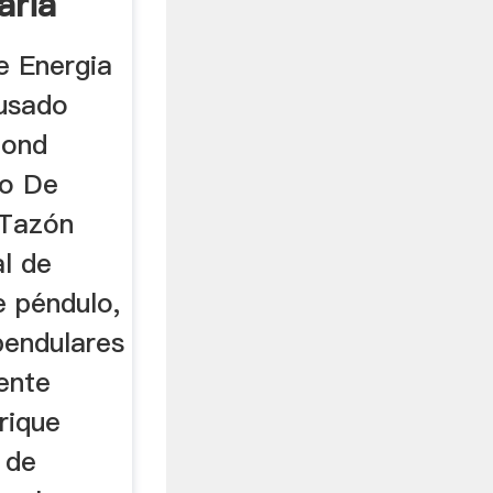
aria
e Energia
usado
mond
ro De
 Tazón
al de
 péndulo,
pendulares
ente
rique
 de