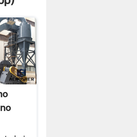
pp
)
no
ino