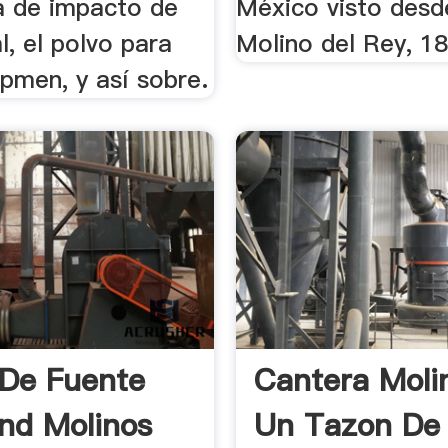
ra de impacto de
México visto desd
al, el polvo para
Molino del Rey, 1
pmen, y así sobre.
De Fuente
Cantera Moli
nd Molinos
Un Tazon De