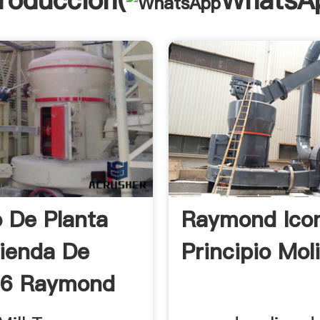
troducción(
WhatsA
 De Planta
Raymond Ico
ienda De
Principio Mol
66 Raymond