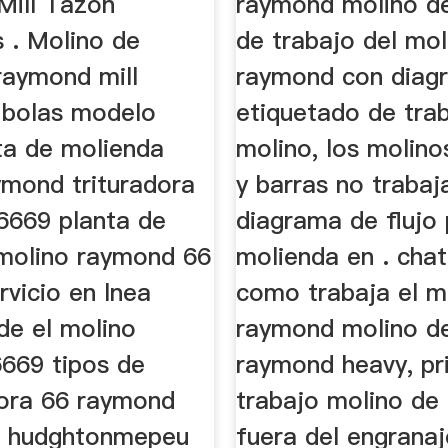
ill Tazon
raymond molino de
 . Molino de
de trabajo del mol
raymond mill
raymond con diag
 bolas modelo
etiquetado de trab
ta de molienda
molino, los molino
ymond trituradora
y barras no trabaj
6669 planta de
diagrama de flujo
molino raymond 66
molienda en . chat
rvicio en lnea
como trabaja el m
de el molino
raymond molino de
669 tipos de
raymond heavy, pri
ora 66 raymond
trabajo molino de
io hudghtonmepeu
fuera del engranaj