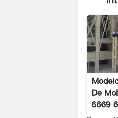
In
Modelo
De Mol
6669 
Mill ...