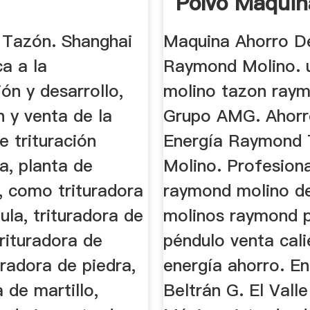
Polvo Maquin
 Tazón. Shanghai
Maquina Ahorro D
a a la
Raymond Molino. 
ión y desarrollo,
molino tazon ray
 y venta de la
Grupo AMG. Ahor
 trituración
Energía Raymond
ra, planta de
Molino. Profesion
, como trituradora
raymond molino de
la, trituradora de
molinos raymond 
rituradora de
péndulo venta cali
uradora de piedra,
energía ahorro. En
a de martillo,
Beltrán G. El Valle