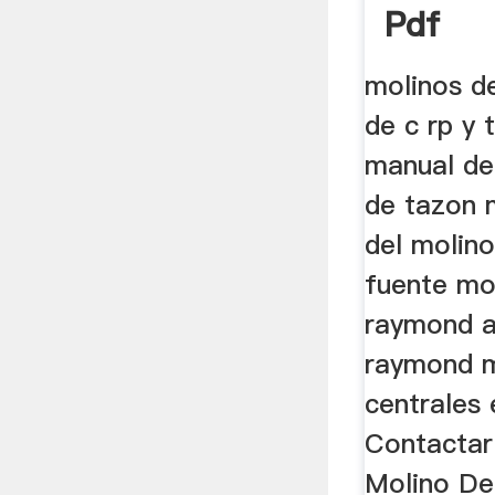
Pdf
molinos d
de c rp y
manual de
de tazon 
del molin
fuente mo
raymond 
raymond m
centrales 
Contactar
Molino De