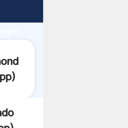
rrando
anghai
el valor
mond
pp
)
ado