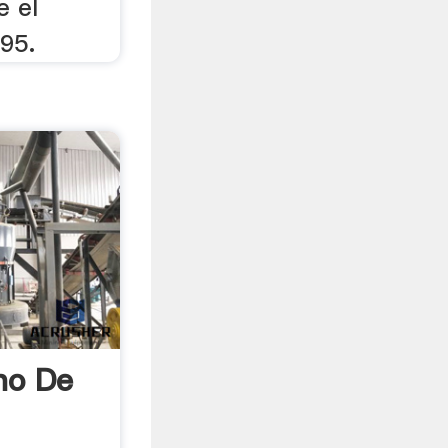
e el
895.
no De