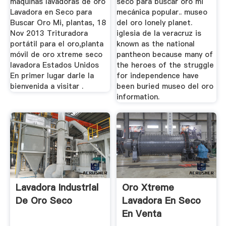
maquinas lavadoras de oro
seco para buscar oro mi
Lavadora en Seco para
mecánica popular.. museo
Buscar Oro Mi, plantas, 18
del oro lonely planet.
Nov 2013 Trituradora
iglesia de la veracruz is
portátil para el oro,planta
known as the national
móvil de oro xtreme seco
pantheon because many of
lavadora Estados Unidos
the heroes of the struggle
En primer lugar darle la
for independence have
bienvenida a visitar .
been buried museo del oro
information.
Lavadora Industrial
Oro Xtreme
De Oro Seco
Lavadora En Seco
En Venta