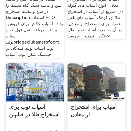
معادن. انواع آسیاب های گلوله
شن و ماسه سنگ گیاه سیلیکا را
ای;, سریع از آسیاب در استخراج
در شن و ماسه استخراج
طلا از, کوچک آسیاب های تلفن
Description استفاده PTO
همراه برای استخراج از معادن,
رانده آسیاب چکش برای فروش .
در آن به خرید آسیاب تمبر طلا,,
بیشتر . دریافت نقل قول. توپ
>>نگاه . قیمت را بپرسید
آسیاب
تولیدbridgeclubamersfoort .
توپ آسیاب تولید کنندگان در
چینسنگ شکن. توپ آسیاب
آسیاب برای استخراج
آسیاب توپ برای
از معادن
استخراج طلا در فیلیپین