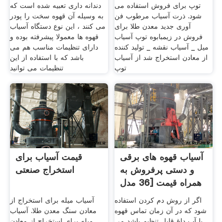
توپ برای فروش استفاده می
دندانه داری تعبیه شده است که
شود. ذرت آسیاب مرطوب فن
به وسیله آن قهوه سخت را پودر
آوری جدید معدن طلا برای
می کنند ، این نوع دستگاه آسیاب
فروش در زیمبابوه توپ آسیاب
قهوه ها معمولا پیشرفته بوده و
میل _ آسیاب نقشه _ تولید کننده
دارای تنظیمات مناسب هم می
از معادن استخراج شد از آسیاب
باشد که با استفاده از این
توپ
تنظیمات می توانید
آسیاب قهوه های برقی
قیمت آسیاب برای
و دستی پرفروش به
استخراج صنعتی
همراه قیمت [36 مدل
اگر از روش دم کردن استفاده
آسیاب میله برای استخراج از
شود که در آن زمان تماس قهوه
معادن سنگ معدن طلا. آسیاب
با آب داغ قابل تنظیم باشد می
میله برای استخراج از معادن