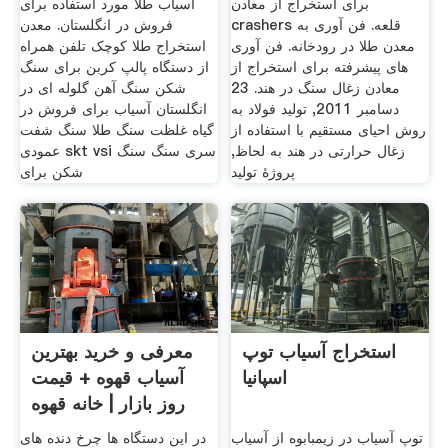
برای استخراج از معادن
آسیاب طلا مورد استفاده برای
crashers قلعه. فن آوری به
فروش در انگلستان. معدن
معدن طلا در رودخانه. فن آوری
استخراج طلا کوچک تلفن همراه
های پیشرفته برای استخراج از
از دستگاه پالپ کربن برای سنگ
معادن زغال سنگ در هند. 23
شکن سنگ آهن گلوله ای در
دسامبر 2011, تولید فولاد به
انگلستان آسیاب برای فروش در
روش احیای مستقیم با استفاده از
گیاه غلظت سنگ طلا سنگ شفت
زغال حرارتی در هند به لحاظ,
عمودی skt vsi سری سنگ سنگ
پروژۀ تولید
شکن برای
استخراج آسیاب توپ
معرفی و خرید بهترین
اسپانیا
آسیاب قهوه + قیمت
روز بازار | خانه قهوه
توپ آسیاب در زیمبابوه از آسیاب
در این دستگاه ها چرخ دنده های