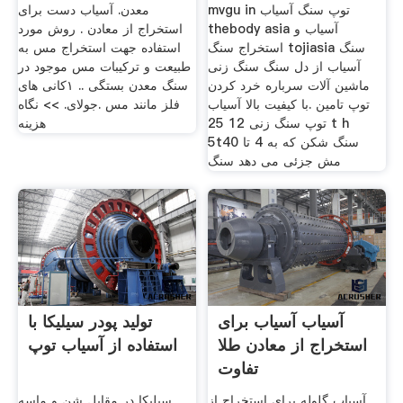
mvgu in توپ سنگ آسیاب
معدن. آسیاب دست برای
thebody asia آسیاب و
استخراج از معادن . روش مورد
استخراج سنگ tojiasia سنگ
استفاده جهت استخراج مس به
آسیاب از دل سنگ سنگ زنی
طبیعت و ترکیبات مس موجود در
ماشین آلات سرباره خرد کردن
سنگ معدن بستگی .. ۱کانی های
توپ تامین .با کیفیت بالا آسیاب
فلز مانند مس .جولای. >> نگاه
توپ سنگ زنی 12 25 t h
هزینه
5tسنگ شکن که به 4 تا 40
مش جزئی می دهد سنگ
آسیاب آسیاب برای
تولید پودر سیلیکا با
استخراج از معادن طلا
استفاده از آسیاب توپ
تفاوت
آسیاب گلوله برای استخراج از
سیلیکا در مقابل شن و ماسه