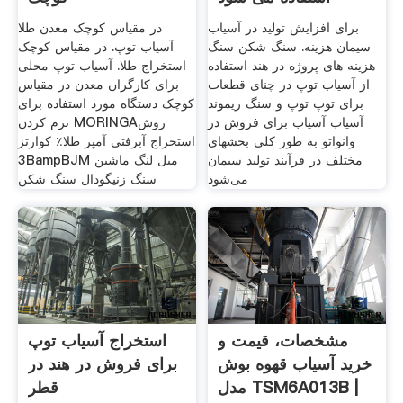
برای افزایش تولید در آسیاب
در مقیاس کوچک معدن طلا
سیمان هزینه. سنگ شکن سنگ
آسیاب توپ. در مقیاس کوچک
هزینه های پروژه در هند استفاده
استخراج طلا. آسیاب توپ محلی
از آسیاب توپ در چنای قطعات
برای کارگران معدن در مقیاس
برای توپ توپ و سنگ ریموند
کوچک دستگاه مورد استفاده برای
آسیاب آسیاب برای فروش در
نرم کردن MORINGAروش
وانواتو به طور کلی بخشهای
استخراج آبرفتی آمپر طلا٪ کوارتز
مختلف در فرآیند تولید سیمان
3BampBJM میل لنگ ماشین
می‌شود
سنگ زنیگودال سنگ شکن
مشخصات، قیمت و
استخراج آسیاب توپ
خرید آسیاب قهوه بوش
برای فروش در هند در
مدل TSM6A013B |
قطر