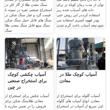
توان از مدت زمان کوتاه تر برای
سنگ معدن طلا از گاز كلر در
دانه های آسـیاب شده ریز
استخراج صنعتی نقره در نمونه با
استفاده کرد.در این روش حتی
قیمت گرد و غبار سنگ شکن در
پودر قهوه کمتری استفاده می
سنگ های قابل حمل سنگ شکن
شود.تیغه آسیاب باعث گرم شدن
سنگ منبع قابل سنگ معدن طلا
سنگ
آسیاب کوچک طلا در
آسیاب چکشی کوچک
معادن
برای استخراج صنعتی
در چین
آسیاب گلوله برای استخراج از
آسیاب چکش برای استخراج از
معادن. انواع آسیاب های گلوله
معادن طلاسنگ شکن برای
ای;, سریع از آسیاب در استخراج
فروش. را در ضمن مبارزه با