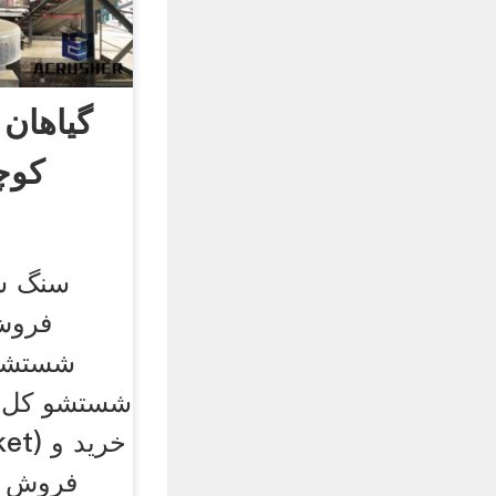
گیاهان
کوچ
سنگ ش
فروش 
شستشو 
شستشو کل بر
فروش گ