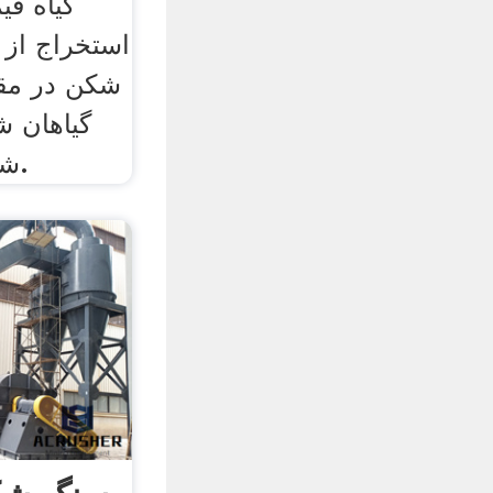
گیاه قی
استخراج از
شکن در مق
گیاهان ش
شستشو برای معدن در.