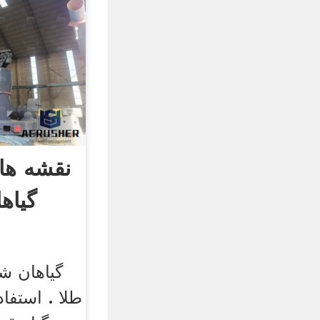
نقشه ها
گیاه
گیاهان ش
طلا . استف