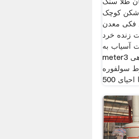
ن طلا سنگ
شکن کوچک
فکی معدن
 زنده خرد
 آسیاب به
meter3 مکعب استخراج گیاهی
ط سولفوره
احیای 500