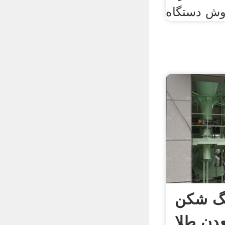
نگ شکن
دن طلا