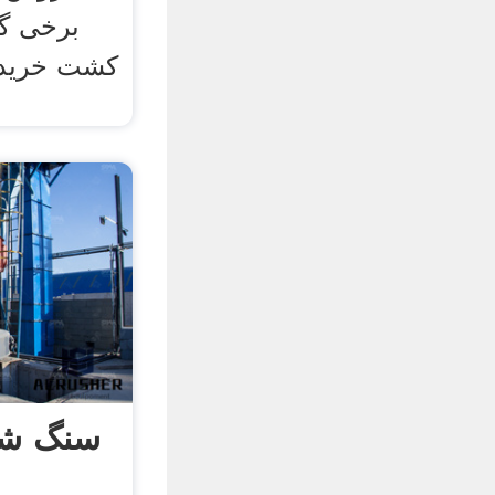
برخی گی
کشت خرید 
سنگ شک