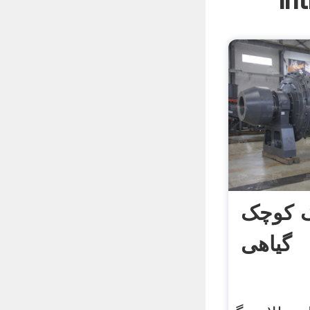
In
 کوچک
گیاهی