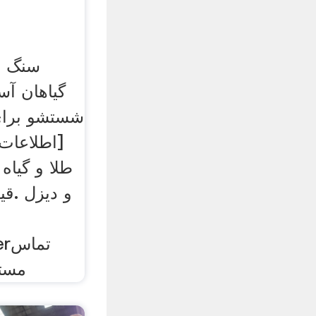
سنگ ش
گیاهان آس
شستشو برای,
[اطلاعات 
طلا و گیا
و دیزل .ق
مستق