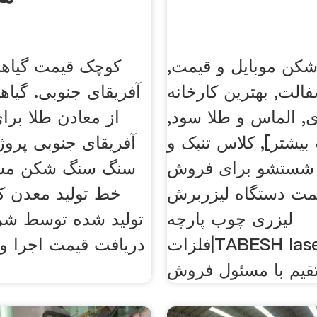
کن موبایل و قیمت,
کوچک قیمت گیاها
فالت, بهترین کارخانه
آفریقای جنوبی. گیاه
 الماس و طلا سود,
از معادن طلا بر
بیشتر], کلاس تنبک و
آفریقای جنوبی پروژ
ه شستشو برای فروش
سنگ سنگ شکن مش
یمت دستگاه لیزربرش
خط تولید معدن 
لیزری چوب پارچه
تولید شده توسط شر
فلزات|TABESH laserتماس
دریافت قیمت اجرا و
یم با مسئول فروش