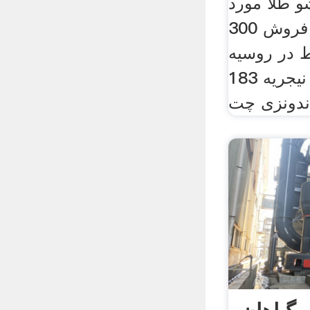
 طلا مورد
استفاده برای فروش 300tph
 در روسیه
183 مصالح بتن در نیجریه 183
 اندونزی چت