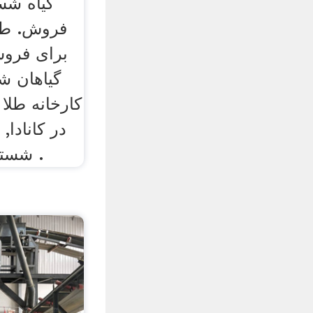
گیاه شس
فروش. طل
برای فروش
گیاهان شس
کارخانه طل
در کانادا,
شستشو طلا با سنگ شکن .