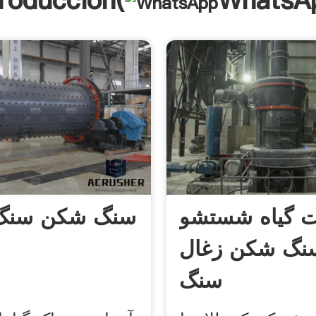
troducción(
WhatsA
 گیاه شستشو
سنگ شکن سنگ
نگ شکن زغال
سنگ