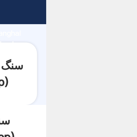
anghai
p
)
سن