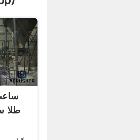
pp
)
ساعت
طلا س