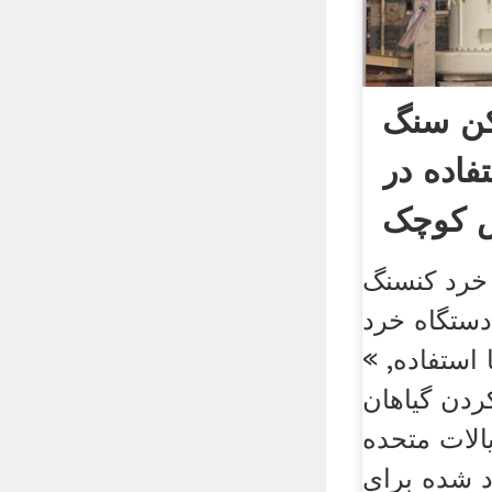
کن سنگ
فاده در
 کوچک
خرد کنسنگ
ه خرد agregate در
 استفاده, »
ردن گیاهان
الات متحده
د شده برای