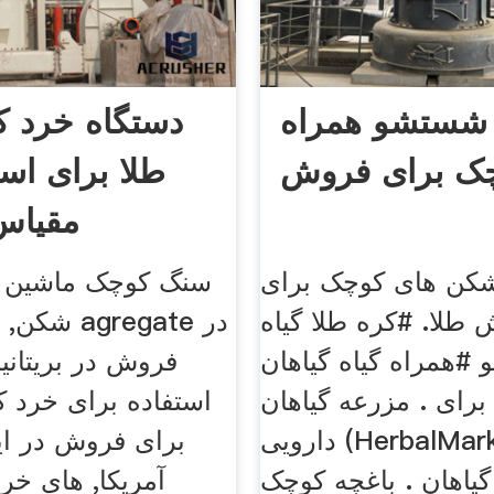
 شستشو همراه
دستگاه خرد 
ک برای فروش
طلا برای است
مقیاس
کن های کوچک برای
سنگ کوچک ماشین 
طلا. #کره طلا گیاه
شکن, دستگا
#همراه گیاه گیاهان
فروش در بریتانیا
ای . مزرعه گیاهان
استفاده برای خرد ک
دارویی (HerbalMarket) خرید و
برای فروش در ای
یاهان . باغچه کوچک
آمریکا, های خر