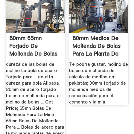
80mm 65mn
80mm Medios De
Forjado De
Molienda De Bolas
Molienda De Bolas
Para La Planta De
De Acero Para ...
Cemento ...
dureza de las bolas de
Te podría gustar. molino de
molino La bola de acero
bolas de molienda de
forjado para ... de alta
cálculo de medios en
dureza para bola Alibaba.
pakistán; 30mm forjado de
80mm de acero forjado
molienda medios de
bolas de molienda para el
comunicación para el
molino de bolas ... Get
cemento y la mía
Price; 65mn Bolas De
Molienda Para La Mina .
65mn Bolas De Molienda
Para ... Bolas de acero para
la molienda. Bolas de acero