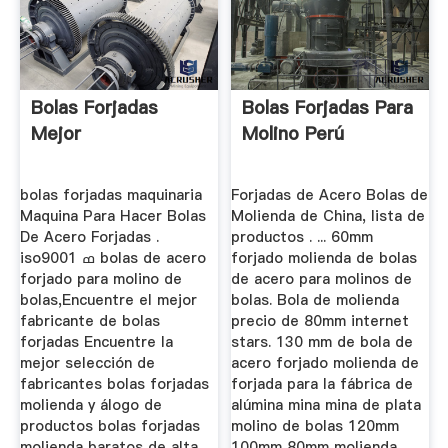
Bolas Forjadas
Bolas Forjadas Para
Mejor
Molino Perú
bolas forjadas maquinaria
Forjadas de Acero Bolas de
Maquina Para Hacer Bolas
Molienda de China, lista de
De Acero Forjadas .
productos . ... 60mm
iso9001 ߘ bolas de acero
forjado molienda de bolas
forjado para molino de
de acero para molinos de
bolas,Encuentre el mejor
bolas. Bola de molienda
fabricante de bolas
precio de 80mm internet
forjadas Encuentre la
stars. 130 mm de bola de
mejor selección de
acero forjado molienda de
fabricantes bolas forjadas
forjada para la fábrica de
molienda y álogo de
alúmina mina mina de plata
productos bolas forjadas
molino de bolas 120mm
molienda baratos de alta
100mm 80mm molienda