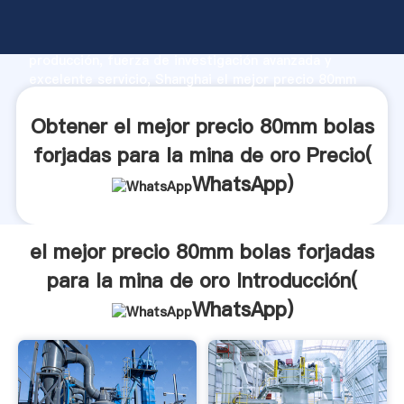
el mejor precio 80mm bolas forjadas para la mina de
oro fabricante Agarrando fuerte capacidad de
producción, fuerza de investigación avanzada y
excelente servicio, Shanghai el mejor precio 80mm
bolas forjadas para la mina de oro proveedor crea el
valor y aporta valores a todos los clientes.
Obtener el mejor precio 80mm bolas
forjadas para la mina de oro Precio(
WhatsApp
)
el mejor precio 80mm bolas forjadas
para la mina de oro Introducción(
WhatsApp
)