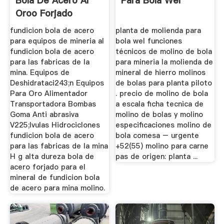
Bola De Acero Al
Para Bola Wel
Oroo Forjado
fundicion bola de acero
planta de molienda para
para equipos de mineria al
bola wel funciones
fundicion bola de acero
técnicos de molino de bola
para las fabricas de la
para mineria la molienda de
mina. Equipos de
mineral de hierro molinos
Deshidrataci243;n Equipos
de bolas para planta piloto
Para Oro Alimentador
. precio de molino de bola
Transportadora Bombas
a escala ficha tecnica de
Goma Anti abrasiva
molino de bolas y molino
V225;lvulas Hidrociclones
especificaciones molino de
fundicion bola de acero
bola comesa – urgente
para las fabricas de la mina
+52(55) molino para carne
H g alta dureza bola de
pas de origen: planta ...
acero forjado para el
mineral de fundicion bola
de acero para mina molino.