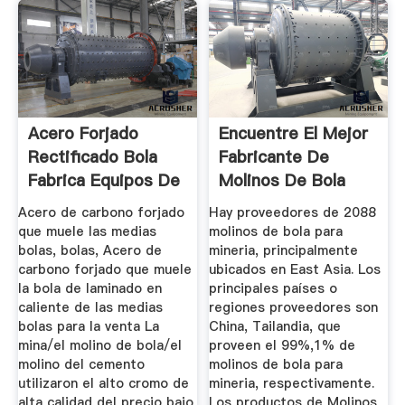
Acero Forjado
Encuentre El Mejor
Rectificado Bola
Fabricante De
Fabrica Equipos De
Molinos De Bola
...
Para ...
Acero de carbono forjado
Hay proveedores de 2088
que muele las medias
molinos de bola para
bolas, bolas, Acero de
mineria, principalmente
carbono forjado que muele
ubicados en East Asia. Los
la bola de laminado en
principales países o
caliente de las medias
regiones proveedores son
bolas para la venta La
China, Tailandia, que
mina/el molino de bola/el
proveen el 99%,1% de
molino del cemento
molinos de bola para
utilizaron el alto cromo de
mineria, respectivamente.
alta calidad del precio bajo
Los productos de Molinos