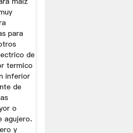
para maiz
 muy
ra
as para
otros
ectrico de
or termico
n inferior
ente de
bas
yor o
 agujero.
ero y