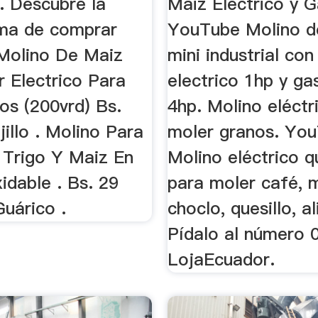
. Descubre la
Maiz Electrico y G
ma de comprar
YouTube Molino d
. Molino De Maiz
mini industrial co
 Electrico Para
electrico 1hp y ga
os (200vrd) Bs.
4hp. Molino eléctr
illo . Molino Para
moler granos. Yo
 Trigo Y Maiz En
Molino eléctrico q
idable . Bs. 29
para moler café, 
uárico .
choclo, quesillo, al
Pídalo al número 
LojaEcuador.