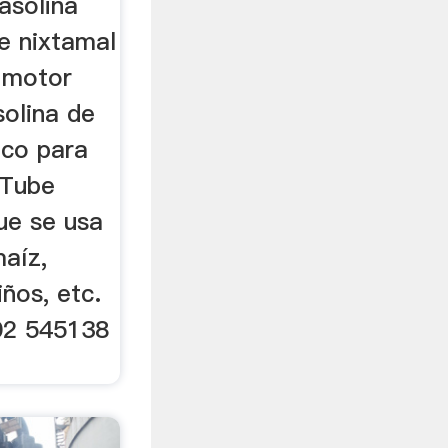
asolina
e nixtamal
n motor
solina de
ico para
uTube
ue se usa
maíz,
iños, etc.
02 545138