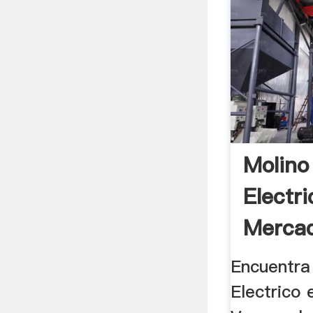
Molino
Electr
Mercad
Venezu
Encuentra
Electrico