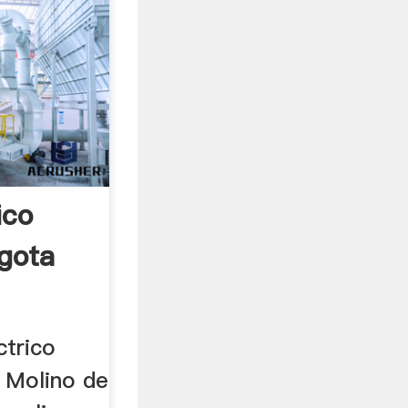
ico
gota
ctrico
 Molino de