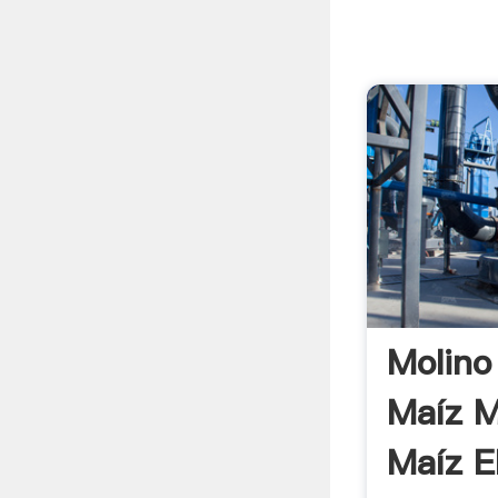
Molino
Maíz M
Maíz E