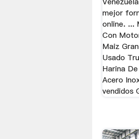
Venezuela
mejor for
online. ..
Con Motor
Maiz Gran
Usado Truj
Harina De
Acero Inox
vendidos G