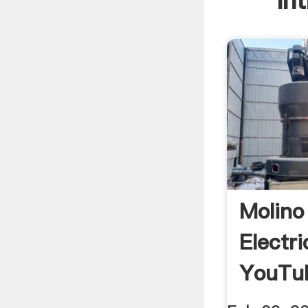
In
Molino
Electr
YouTu