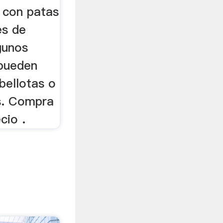
s con patas
es de
gunos
pueden
 bellotas o
s. Compra
cio .