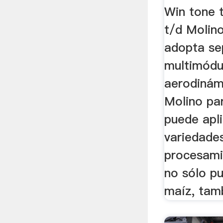
Win tone 
t/d Molin
adopta se
multimódu
aerodinám
Molino pa
puede apli
variedade
procesami
no sólo p
maíz, tam