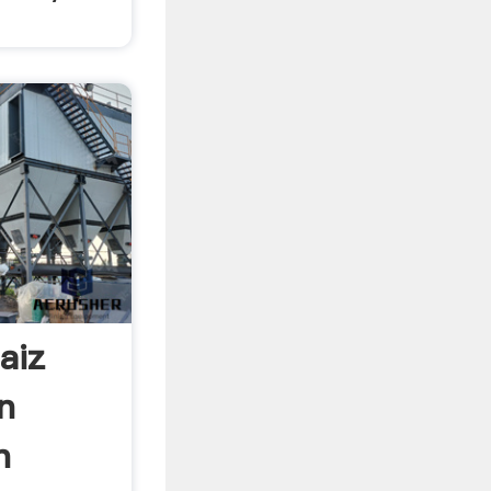
aiz
n
n