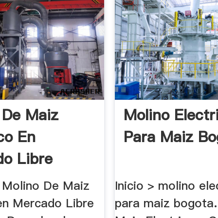
 De Maiz
Molino Electr
ico En
Para Maiz Bo
o Libre
ela
 Molino De Maiz
Inicio > molino ele
 en Mercado Libre
para maiz bogota.