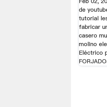
Feb 02, 2
de youtub
tutorial l
fabricar 
casero muy
molino ele
Eléctrico
FORJADOJ