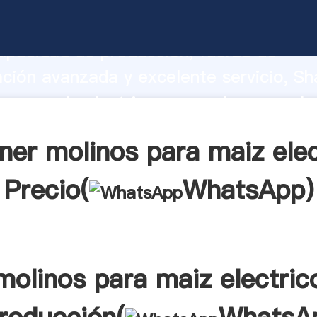
para maiz electrico fabricante Agarra
apacidad de producción, fuerza de
ación avanzada y excelente servicio, Sh
para maiz electrico proveedor crea el v
alores a todos los clientes.
ner molinos para maiz elec
Precio(
WhatsApp
)
molinos para maiz electric