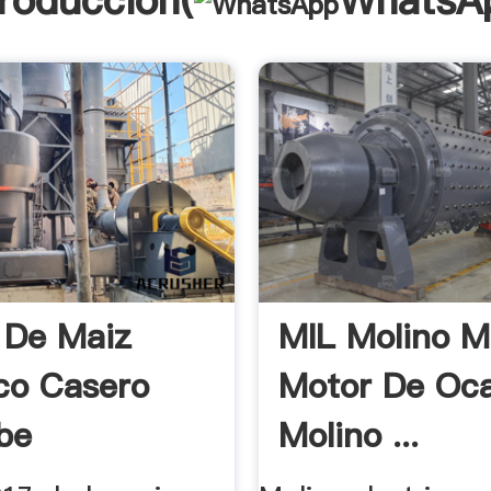
troducción(
WhatsA
 De Maiz
MIL Molino M
ico Casero
Motor De Oca
be
Molino ...