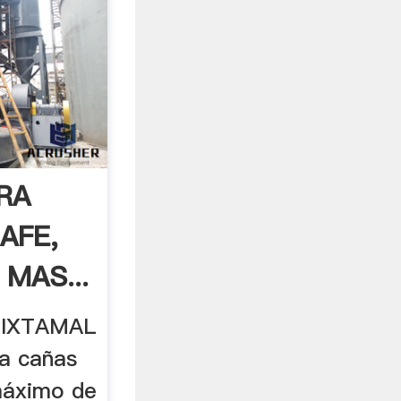
RA
AFE,
MAS...
NIXTAMAL
ra cañas
máximo de