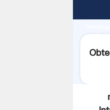
molinos 
fuerte c
investig
molinos 
aporta v
Obte