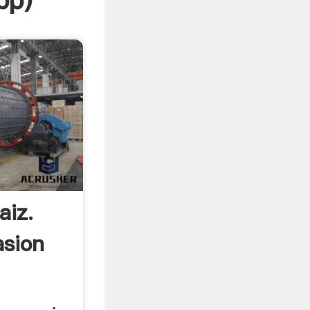
pp
)
aiz.
sion