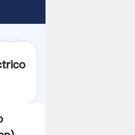
ndo
anghai
alor y
trico
o