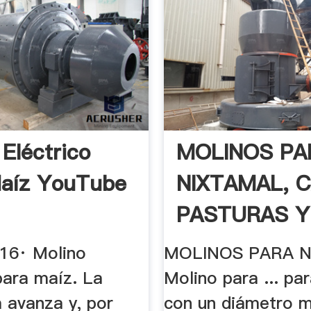
 Eléctrico
MOLINOS PA
aíz YouTube
NIXTAMAL, C
PASTURAS Y 
016· Molino
MOLINOS PARA 
para maíz. La
Molino para ... pa
 avanza y, por
con un diámetro 