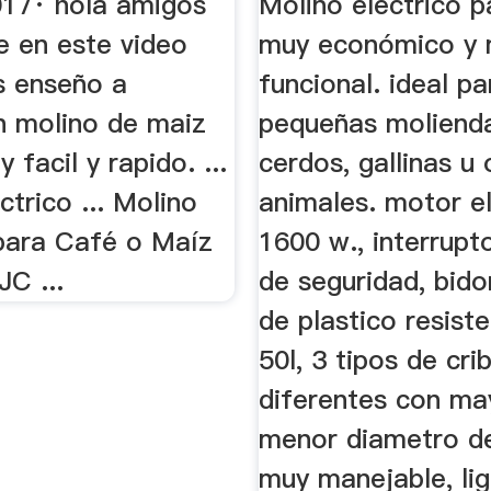
017· hola amigos
Molino electrico 
e en este video
muy económico y
es enseño a
funcional. ideal pa
un molino de maiz
pequeñas moliend
 facil y rapido. ...
cerdos, gallinas u 
ctrico ... Molino
animales. motor el
 para Café o Maíz
1600 w., interrupt
C ...
de seguridad, bido
de plastico resist
50l, 3 tipos de cri
diferentes con ma
menor diametro de
muy manejable, lig