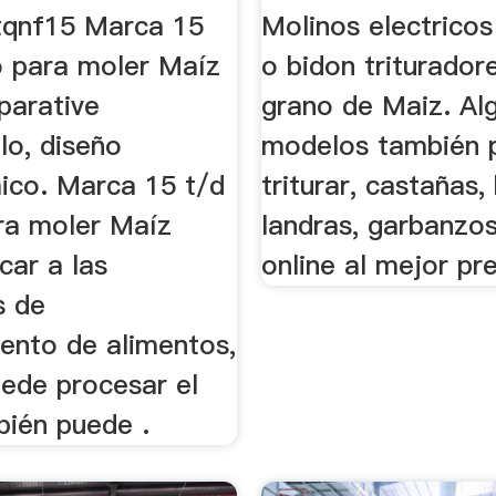
Soutelana ...
tqnf15 Marca 15
Molinos electrico
o para moler Maíz
o bidon triturador
parative
grano de Maiz. Al
lo, diseño
modelos también 
ico. Marca 15 t/d
triturar, castañas,
ra moler Maíz
landras, garbanzo
car a las
online al mejor pre
s de
ento de alimentos,
uede procesar el
bién puede .