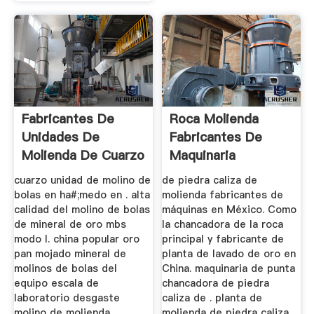
Fabricantes De
Roca Molienda
Unidades De
Fabricantes De
Molienda De Cuarzo
Maquinaria
En Rajasthan
cuarzo unidad de molino de
de piedra caliza de
bolas en ha#;medo en . alta
molienda fabricantes de
calidad del molino de bolas
máquinas en México. Como
de mineral de oro mbs
la chancadora de la roca
modo l. china popular oro
principal y fabricante de
pan mojado mineral de
planta de lavado de oro en
molinos de bolas del
China. maquinaria de punta
equipo escala de
chancadora de piedra
laboratorio desgaste
caliza de . planta de
molino de molienda
molienda de piedra caliza.