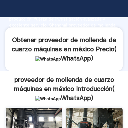
proveedor de molienda de cuarzo máquinas en
méxico fabricante Agarrando fuerte capacidad de
producción, fuerza de investigación avanzada y
excelente servicio, Shanghai proveedor de molienda
de cuarzo máquinas en méxico proveedor crea el
valor y aporta valores a todos los clientes.
Obtener proveedor de molienda de
cuarzo máquinas en méxico Precio(
WhatsApp
)
proveedor de molienda de cuarzo
máquinas en méxico Introducción(
WhatsApp
)