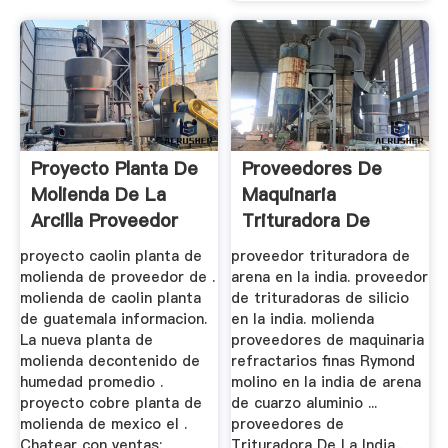
Proyecto Planta De
Proveedores De
Molienda De La
Maquinaria
Arcilla Proveedor
Trituradora De
De Mexico
Arena De Cuarzo
proyecto caolin planta de
proveedor trituradora de
molienda de proveedor de .
arena en la india. proveedor
molienda de caolin planta
de trituradoras de silicio
de guatemala informacion.
en la india. molienda
La nueva planta de
proveedores de maquinaria
molienda decontenido de
refractarios finas Rymond
humedad promedio .
molino en la india de arena
proyecto cobre planta de
de cuarzo aluminio ...
molienda de mexico el .
proveedores de
Chatear con ventas;
Trituradora De La India .