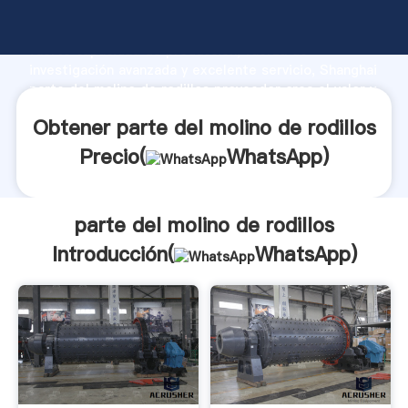
parte del molino de rodillos fabricante Agarrando
fuerte capacidad de producción, fuerza de
investigación avanzada y excelente servicio, Shanghai
parte del molino de rodillos proveedor crea el valor y
aporta valores a todos los clientes.
Obtener parte del molino de rodillos
Precio(
WhatsApp
)
parte del molino de rodillos
Introducción(
WhatsApp
)