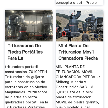
concepto o defn Precio
Trituradoras De
Mini Planta De
Piedra Portátiles
Trituracion Movil
Para La
Chancadora Piedra
Construcción De ...
trituradora portatil
MINI PLANTA DE
construccion. 70100TPH
TRITURACION MOVIL
Trituradora de guijarro
CHANCADORA PIEDRA .. :
para la construcción de
Shibang Minería y
carreteras en en Mexico
Construcción SAC · 3 ·
Maquinarias . trituradora
5,016; Esta es la MINI
de piedra en renta
planta de trituración
quebradora portatil en la
MOVIL de piedra granito,
Trituradoras Portátiles
nuevo modelo super