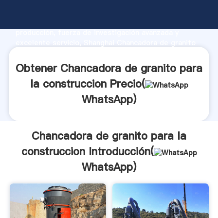
Chancadora de granito para la construccion
fabricante Agarrando fuerte capacidad de
producción, fuerza de investigación avanzada y
excelente servicio, Shanghai Chancadora de granito
para la construccion proveedor crea el valor y aporta
valores a todos los clientes.
Obtener Chancadora de granito para
la construccion Precio(
WhatsApp
)
Chancadora de granito para la
construccion Introducción(
WhatsApp
)