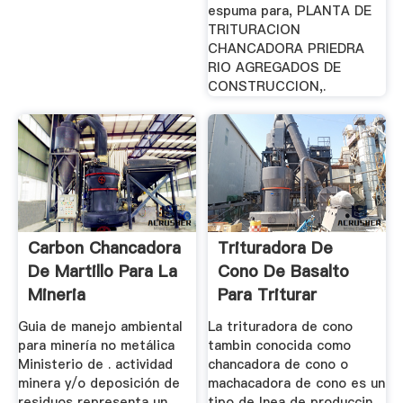
espuma para, PLANTA DE
TRITURACION
CHANCADORA PRIEDRA
RIO AGREGADOS DE
CONSTRUCCION,.
Carbon Chancadora
Trituradora De
De Martillo Para La
Cono De Basalto
Mineria
Para Triturar
Granito
Guia de manejo ambiental
La trituradora de cono
para minería no metálica
tambin conocida como
Ministerio de . actividad
chancadora de cono o
minera y/o deposición de
machacadora de cono es un
residuos representa un
tipo de lnea de produccin