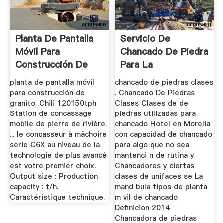
Planta De Pantalla
Servicio De
Móvil Para
Chancado De Piedra
Construcción De
Para La
Granito ...
Construccion En
planta de pantalla móvil
chancado de piedras clases
Peru
para construcción de
. Chancado De Piedras
granito. Chili 120150tph
Clases Clases de de
Station de concassage
piedras utilizadas para
mobile de pierre de rivière.
chancado Hotel en Morelia
... le concasseur à mâchoire
con capacidad de chancado
série C6X au niveau de la
para algo que no sea
technologie de plus avancé
mantenci n de rutina y
est votre premier choix.
Chancadores y ciertas
Output size : Production
clases de unifaces se La
capacity : t/h.
mand bula tipos de planta
Caractéristique technique.
m vil de chancado
Definicion 2014
Chancadora de piedras