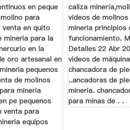
ontinuos en peque
caliza minería,mol
 molino para
videos de molinos
 venta en quito
mineria principios
 mineria para la
funcionamiento. 
ercurio en la
Detalles 22 Abr 20
de oro artesanal en
videos de máquin
 mineria pequenos
chancadora de pie
enta de molinos
..ancadoras de pi
para mineria
mineria. chancado
 en pe pequenos
para minas de . .
n venta para
ineria equipos