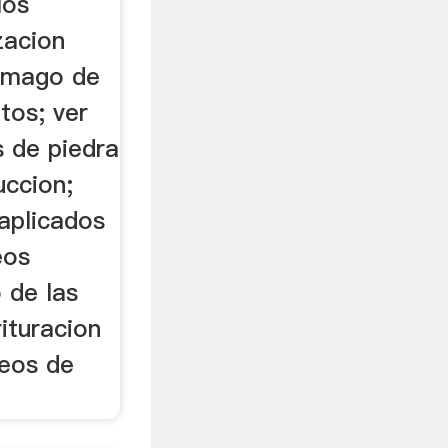
los
zacion
e mago de
tos; ver
s de piedra
uccion;
aplicados
eos
o de las
rituracion
deos de