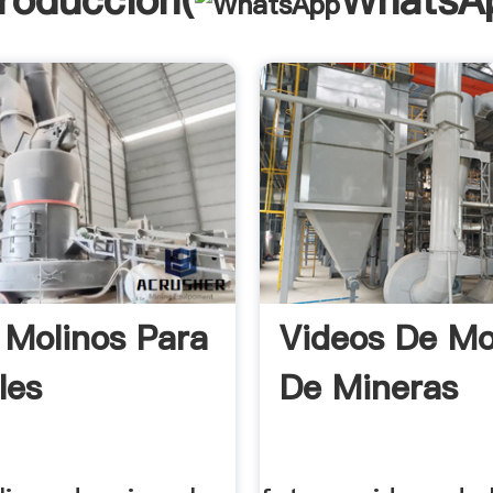
troducción(
WhatsA
 Molinos Para
Videos De Mo
les
De Mineras