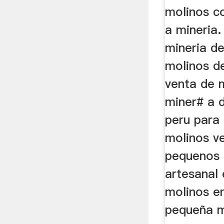
molinos c
a mineria.
mineria de
molinos de
venta de m
miner# a 
peru para
molinos v
pequenos 
artesanal
molinos e
pequeña m