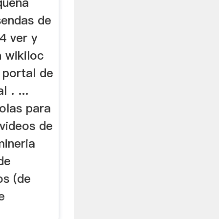
queña
sendas de
4 ver y
 wikiloc
 portal de
 . ...
olas para
 videos de
mineria
 de
os (de
e