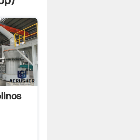
pp
)
linos