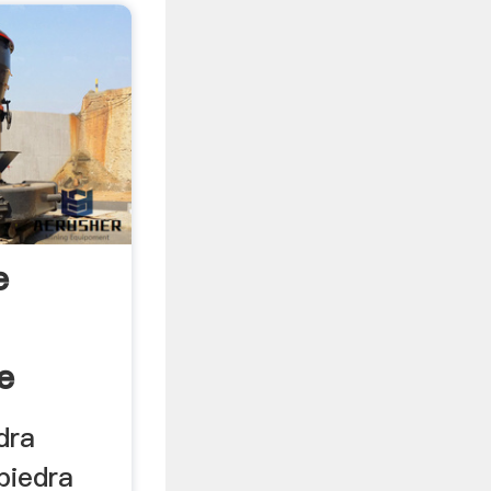
e
e
dra
piedra