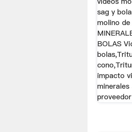
videos mo
sag y bola
molino de
MINERALE
BOLAS Vid
bolas,Trit
cono,Tritu
impacto v
minerales 
proveedor