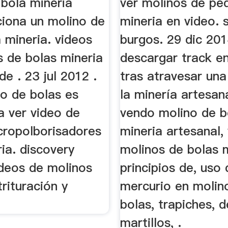
 bola mineria
ver molinos de pe
iona un molino de
mineria en video. 
 mineria. videos
burgos. 29 dic 201
s de bolas mineria
descargar track en
de . 23 jul 2012 .
tras atravesar una
ino de bolas es
la minería artesanal
a ver video de
vendo molino de b
cropolborisadores
mineria artesanal,
ia. discovery
molinos de bolas 
ideos de molinos
principios de, uso
trituración y
mercurio en molin
bolas, trapiches, d
martillos, .