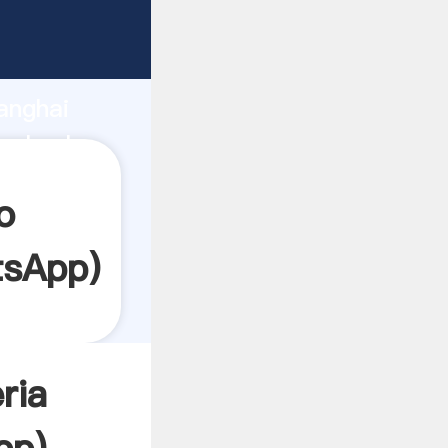
arrando
anghai
 el valor
o
tsApp
)
ria