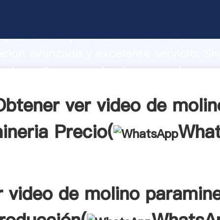
o de molino paramineria fabricante Ag
apacidad de producción, fuerza de
ación avanzada y excelente servicio, Sh
o de molino paramineria proveedor crea
 valores a todos los clientes.
Obtener ver video de molin
ineria Precio(
Wha
r video de molino paramine