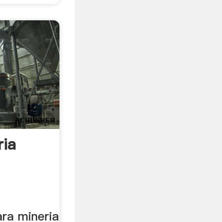
ria
ara mineria