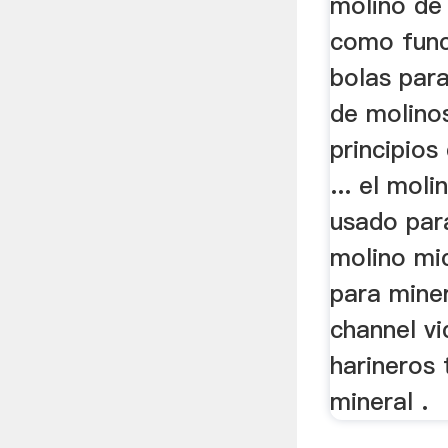
molino de
como func
bolas para
de molino
principios 
... el mol
usado par
molino mi
para miner
channel v
harineros 
mineral .