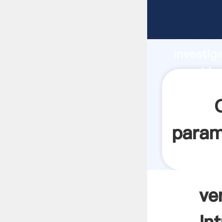
ver vide
fuerte c
investig
ver vide
y aporta
param
ve