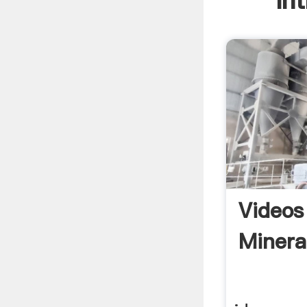
In
Videos
Minera