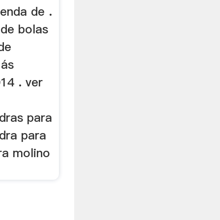
ienda de .
 de bolas
 de
Más
14 . ver
a
dras para
edra para
ra molino