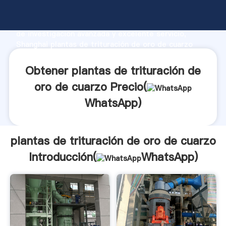
plantas de trituración de oro de cuarzo fabricante
Agarrando fuerte capacidad de producción, fuerza
de investigación avanzada y excelente servicio,
Shanghai plantas de trituración de oro de cuarzo
proveedor crea el valor y aporta valores a todos los
clientes.
Obtener plantas de trituración de
oro de cuarzo Precio(
WhatsApp
)
plantas de trituración de oro de cuarzo
Introducción(
WhatsApp
)