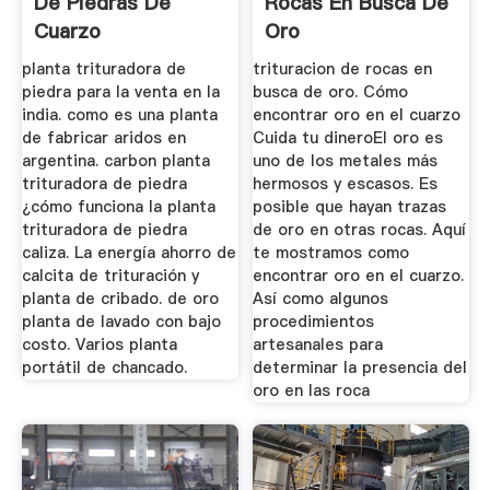
De Piedras De
Rocas En Busca De
Cuarzo
Oro
planta trituradora de
trituracion de rocas en
piedra para la venta en la
busca de oro. Cómo
india. como es una planta
encontrar oro en el cuarzo
de fabricar aridos en
Cuida tu dineroEl oro es
argentina. carbon planta
uno de los metales más
trituradora de piedra
hermosos y escasos. Es
¿cómo funciona la planta
posible que hayan trazas
trituradora de piedra
de oro en otras rocas. Aquí
caliza. La energía ahorro de
te mostramos como
calcita de trituración y
encontrar oro en el cuarzo.
planta de cribado. de oro
Así como algunos
planta de lavado con bajo
procedimientos
costo. Varios planta
artesanales para
portátil de chancado.
determinar la presencia del
oro en las roca