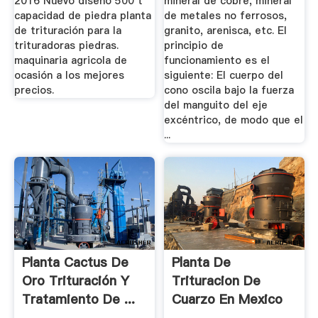
2016 Nuevo diseño 500 t
mineral de cobre, mineral
capacidad de piedra planta
de metales no ferrosos,
de trituración para la
granito, arenisca, etc. El
trituradoras piedras.
principio de
maquinaria agricola de
funcionamiento es el
ocasión a los mejores
siguiente: El cuerpo del
precios.
cono oscila bajo la fuerza
del manguito del eje
excéntrico, de modo que el
...
Planta Cactus De
Planta De
Oro Trituración Y
Trituracion De
Tratamiento De ...
Cuarzo En Mexico