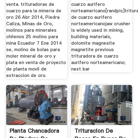
venta. trituradoras de
cuarzo aurifero
cuarzo para la minería de
norteamericano[randpic]tritur
oro 26 Abr 2014, Piedra
de cuarzo aurifero
Caliza, Minas de Oro,
norteamericanojaw crusher
molinos para minerales
is widely used in mining,
chilenos 25 molino para
building materials,
mina Ecuador 7 Ene 2014
dolomite magnesite
se, molino de bolas para
magnetite previous
moler mineral de oro y
trituradora de cuarzo
plata en venta de proyecto
aurifero norteamericano;
de planta movil de
next bar
extraccion de oro.
Planta Chancadora
Trituracion De