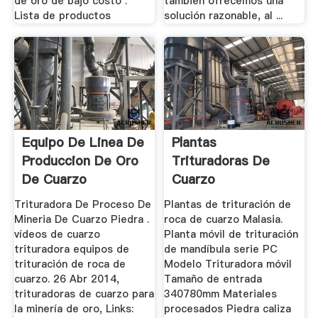
de oro de bajo costo .
también ofrecemos una
Lista de productos
solución razonable, al ...
Equipo De Linea De
Plantas
Produccion De Oro
Trituradoras De
De Cuarzo
Cuarzo
Trituradora De Proceso De
Plantas de trituración de
Mineria De Cuarzo Piedra .
roca de cuarzo Malasia.
vídeos de cuarzo
Planta móvil de trituración
trituradora equipos de
de mandíbula serie PC
trituración de roca de
Modelo Trituradora móvil
cuarzo. 26 Abr 2014,
Tamaño de entrada
trituradoras de cuarzo para
340780mm Materiales
la minería de oro, Links:
procesados Piedra caliza