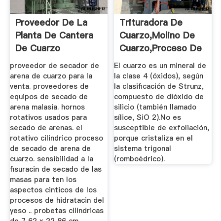
Proveedor De La
Trituradora De
Planta De Cantera
Cuarzo,Molino De
De Cuarzo
Cuarzo,Proceso De
...
proveedor de secador de
El cuarzo es un mineral de
arena de cuarzo para la
la clase 4 (óxidos), según
venta. proveedores de
la clasificación de Strunz,
equipos de secado de
compuesto de dióxido de
arena malasia. hornos
silicio (también llamado
rotativos usados para
sílice, SiO 2).No es
secado de arenas. el
susceptible de exfoliación,
rotativo cilindrico proceso
porque cristaliza en el
de secado de arena de
sistema trigonal
cuarzo. sensibilidad a la
(romboédrico).
fisuracin de secado de las
masas para ten los
aspectos cinticos de los
procesos de hidratacin del
yeso .. probetas cilindricas
de 7 62 x 22 86 cm