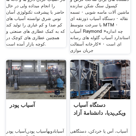
کپسول سنگ شکن سازنده
را انجام میداده ولی در حال
ماشین آلات ماسه شویی · تسمه
حاضر با پیشرفت تکنولوژی آسان
نقاله · دستگاه آسیاب ذوزنقه ای
توس شرق توانسته آسیاب های
با سرعت متوسط MTM ·
کم صدا و کم غباری را تولید کند
آسیاب Raymond »چه اندازه
که به کمک عطاری های صنعتی و
استاندارد آسیاب گلوله های رسانه
همچنین عطاری های کوچک در
ای است · »کارخانه آسفالت
کوچه بازار آمده است.
جریان موازی
دستگاه آسیاب
آسیاب پودر
ویکی‌پدیا، دانشنامهٔ آزاد
آسیاب، آس یا خردکن، دستگاهی
آسیابادویهآسیاب پودر,آسیاب پودر