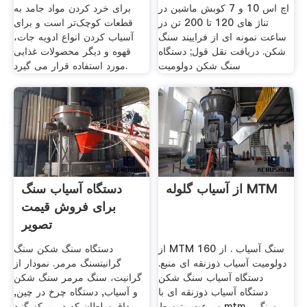
اچ اس 10 و 7 کوبش ماشین در
برای خرد کردن مواد جامد به
تناژ های 120 تا 200 تن در
قطعات کوچک‌تر است و برای
ساعت نمونه ای از فراییند سنگ
آسیاب کردن انواع ادویه جات،
شکن. دریافت نقل قول; دستگاه
قهوه و دیگر محصولات غذایی
سنگ شکن دولومیت
مورد استفاده قرار می گیرد.
از آسیاب گلوله MTM
دستگاه آسیاب سنگ
برای فروش قیمت
تصویر
از MTM 160 سنگ آسیاب . از
دستگاه سنگ شکن سنگ
دولومیت آسیاب ذوزنقه ای منبع.
گرانیتسنگ مرمر. نمودار از
دستگاه آسیاب سنگ شکن
گرانیت، سنگ مرمر سنگ شکن
دستگاه آسیاب ذوزنقه ای با
و آسیاب, دستگاه چرخ در چین,
سرعت متوسط mtm. . سنگ
بداق سلطان که در مرکز گنبد