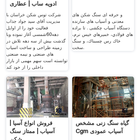
ادویه ساب | عطاری
و حرفه ای سنگ شکن های
شرکت توس شکن خراسان با
معدنی و آسیاب های سازنده
مدیریت آقای سید جواد جذاب
دستگاه آسیاب چکشی . تا براده
فعالیت خود را از اوایل
هاي فولادي، خميرهاي خيس نرم،
دهه60شمسی آغاز نموده وبا
خاك رس چسبناك، و سنگ
گذشت بیش از سه دهه تلاش در
سخت.
زمینه طراحی و ساخت اسیاب
های صنعتی و نیمه صنعتی
توانسته است سهم مهمی از بازار
داخلی را از خود کند
گیاه سنگ زنی مشخص
فروش انواع آسیا |
Cgm آسیاب عمودی
آسیاب | ممتاز سنگ
شکن