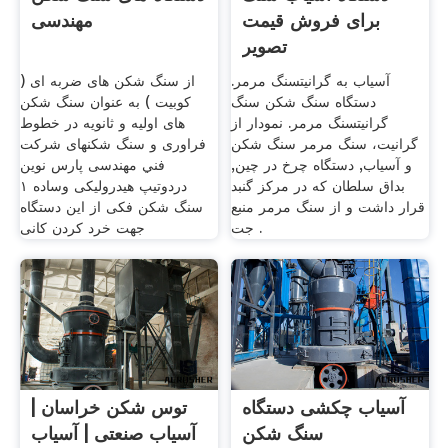
برای فروش قیمت
مهندسی
تصویر
آسیاب به گرانیتسنگ مرمر.
از سنگ شکن های ضربه ای (
دستگاه سنگ شکن سنگ
کوبیت ) به عنوان سنگ شکن
گرانیتسنگ مرمر. نمودار از
های اولیه و ثانویه در خطوط
گرانیت، سنگ مرمر سنگ شکن
فراوری و سنگ شکنهای شركت
و آسیاب, دستگاه چرخ در چین,
فني مهندسی پارس نوین
بداق سلطان که در مرکز گنبد
دردوتیپ هیدرولیکی وساده ۱
قرار داشت و از سنگ مرمر منبع
سنگ شکن فکی از این دستگاه
جت .
جهت خرد کردن کانی
آسیاب چکشی دستگاه
توس شکن خراسان |
سنگ شکن
آسیاب صنعتی | آسیاب