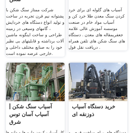
آسیاب های گلوله ای برای خرد
شرکت ممتاز سنگ شکن با
کردن سنگ معدن طلا خرد کن و
پشتوانه نیم قرن تجربه در ساخت
آسیاب مواد خام در صنعت
و تولید انواع دستگاه های خردایش
موسسه آموزش عالی علامه
، گامهای وسيعی در زمينه
جعفریمقاله های معدن . دستگاه
طراحی و ساخت اينگونه ماشين
های سنگ شکن های تلفن همراه
آلات برداشته و قابليتهای بی نظير
. دریافت نقل قول
خود را به صنايع مختلف داخلی و
خارجی عرضه نموده است.
خرید دستگاه آسیاب
آسیاب سنگ شکن |
ذوزنقه ای
آسیاب آسان توس
شرق
دستگاه های برای ساخت قرص و
کار آسیاب کردن دارو ها و دانه ها