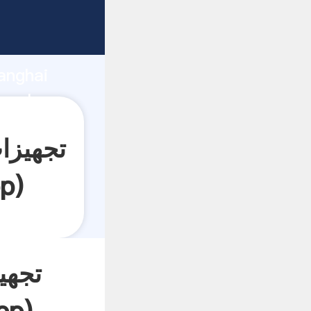
anghai
p
)
تجهی