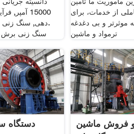
ین ماموریت ما تامین
ملی از خدمات، برای
15000 آمپر, 
موثرتر و بی دغدغه
دهی, سنگ زنی م
ترمواد و ماشین
More Info سنگ زنی برش
و فروش ماشین
دستگاه س