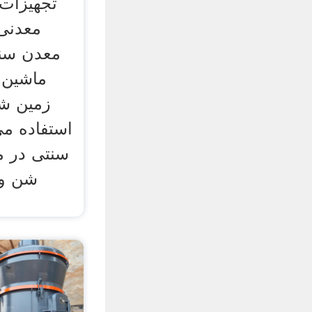
تجهیزات 
معدنی
معدن سن
ماشین آ
زمین شن
استفاده م
سنتی در م
شن و 