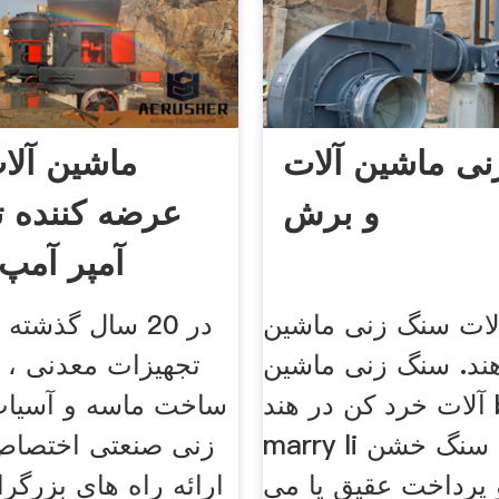
ی ماشین آلات
ماشین آلا
و برش
عرضه کننده ت
آمپر آمپ
لات سنگ زنی ماشین
در 20 سال گذشته 
ند. سنگ زنی ماشین
تجهیزات معدنی ، 
آلات خرد کن در هند by marry
ساخت ماسه و آسیا
marry li بسته به نوع سنگ خشن
زنی صنعتی اختصاص 
پرداخت عقیق یا می
ارائه راه های بزرگرا