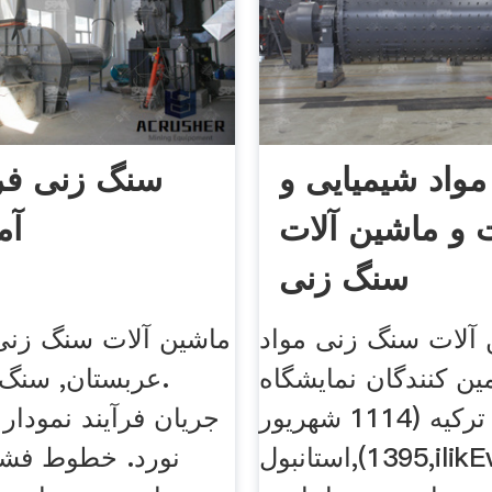
مواد شیمیایی و
سنگ زنی فرآ
 و ماشین آلات
آم
سنگ زنی
آلات سنگ زنی مواد
ماشین آلات سنگ زنی
ین کنندگان نمایشگاه
عربستان, سنگ 
تونل ترکیه (1114 شهریور
o
1395),استانبول,ilikEvents
نورد. خطوط فشا