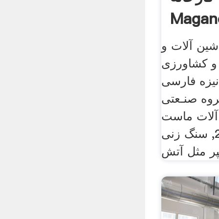
Magan
شین آلات و
و کشاورزی
 فارسی English Türkçe,
ـروه صنـعتی
 آلات ماست
بندی 500 الی 2000, سنگ زنی
پر مثل آتش