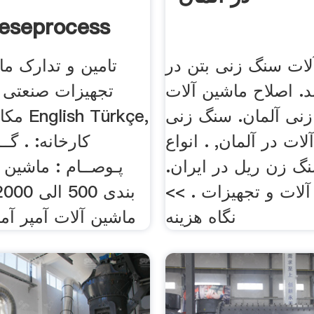
eseprocess
لات سنگ زنی بتن در
تامین و تدارک ما
ند. اصلاح ماشین آلات
تجهیزات صنعتی 
نی آلمان. سنگ زنی
مکانیزه
ات در آلمان, . انواع
کارخانه: . گـ
گ زن ريل در ايران.
پـوصــام : ماشین
آلات و تجهیزات . >>
نگاه هزینه
ماشین آلات آمپر آم