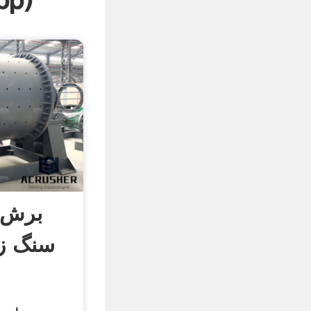
pp
)
سنگ زن