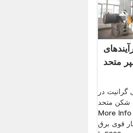
یندهای
پر متحد
 گرانیت در
شکن متحد.
More Inf جریان فرآیند نمودار
ر قوی برق