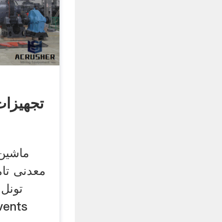
تجهیزات
ماشین 
معدنی تام