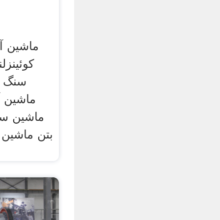
ماشین آ
کوئینزل
سنگ ز
ماشین آل
ماشين سن
بتن ماشین 