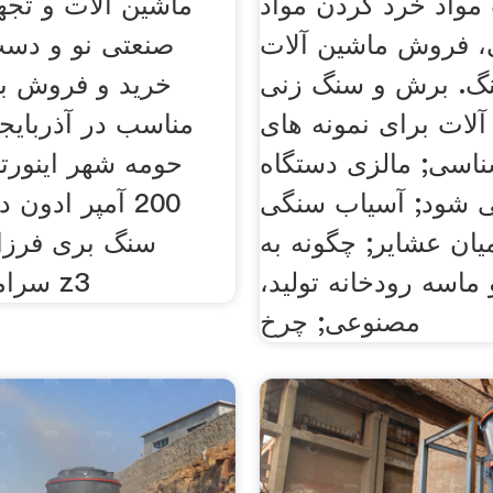
مواد خرد کردن مواد
، فروش ماشین آلات
صنعتی نو و دست
گ. برش و سنگ زنی
خرید و فروش با
لات برای نمونه های
مناسب در آذربایج
اسی; مالزی دستگاه
حومه شهر اینورت
ی شود; آسیاب سنگی
200 آمپر ادون
یان عشایر; چگونه به
سنگ بری فرزا
ماسه رودخانه تولید،
سرامیک اسکوپ z3
مصنوعی; چرخ