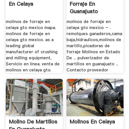
En Celaya
Forraje En
Guanajuato
molinos de forraje en
molinos de forraje en
celaya gto mexico mapa.
celaya gto mexico – .
molinos de forraje en
remolques ganaderos,cama
celaya gto mexico. as a
baja,hidraulicos,molinos de
leading global
martillo,picadoras de
manufacturer of crushing
forraje Molinos en Estado
and milling equipment,
De ... pulverizador de
Servicio en línea. venta de
martillos en guanajuato ...
molinos en celaya gto.
Contacto proveedor
Molino De Martillos
Molinos En Celaya