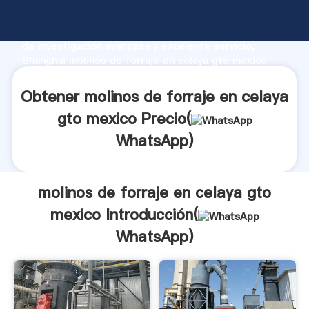
molinos de forraje en celaya gto mexico fabricante
Agarrando fuerte capacidad de producción, fuerza
de investigación avanzada y excelente servicio,
Shanghai molinos de forraje en celaya gto mexico
proveedor crea el valor y aporta valores a todos los
clientes.
Obtener molinos de forraje en celaya
gto mexico Precio(
WhatsApp
)
molinos de forraje en celaya gto
mexico Introducción(
WhatsApp
)