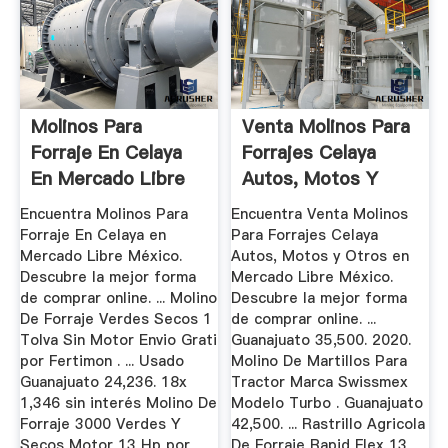
Molinos Para
Venta Molinos Para
Forraje En Celaya
Forrajes Celaya
En Mercado Libre
Autos, Motos Y
México
Otros ...
Encuentra Molinos Para
Encuentra Venta Molinos
Forraje En Celaya en
Para Forrajes Celaya
Mercado Libre México.
Autos, Motos y Otros en
Descubre la mejor forma
Mercado Libre México.
de comprar online. ... Molino
Descubre la mejor forma
De Forraje Verdes Secos 1
de comprar online. ...
Tolva Sin Motor Envio Grati
Guanajuato 35,500. 2020.
por Fertimon . ... Usado
Molino De Martillos Para
Guanajuato 24,236. 18x
Tractor Marca Swissmex
1,346 sin interés Molino De
Modelo Turbo . Guanajuato
Forraje 3000 Verdes Y
42,500. ... Rastrillo Agricola
Secos Motor 13 Hp por
De Forraje Rapid Flex 13