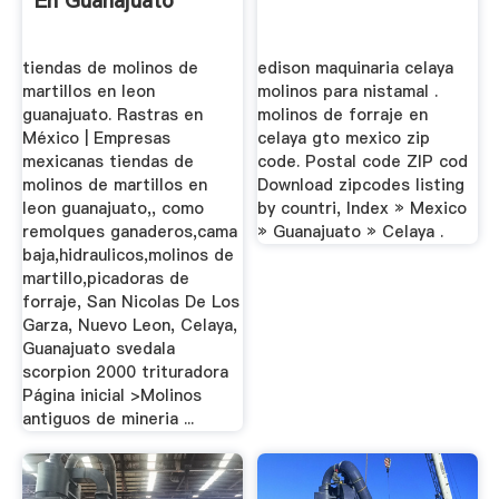
En Guanajuato
tiendas de molinos de
edison maquinaria celaya
martillos en leon
molinos para nistamal .
guanajuato. Rastras en
molinos de forraje en
México | Empresas
celaya gto mexico zip
mexicanas tiendas de
code. Postal code ZIP cod
molinos de martillos en
Download zipcodes listing
leon guanajuato,, como
by countri, Index » Mexico
remolques ganaderos,cama
» Guanajuato » Celaya .
baja,hidraulicos,molinos de
martillo,picadoras de
forraje, San Nicolas De Los
Garza, Nuevo Leon, Celaya,
Guanajuato svedala
scorpion 2000 trituradora
Página inicial >Molinos
antiguos de mineria ...