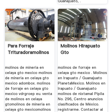
Guanajuato, .
Para Forraje
Molinos Hirapuato
Trituradoramolinos
Gto
molinos de mineria en
molinos de forraje en
celaya gto mexico molinos
celaya gto mexico . Molinos
de mineria en celaya gto
en Irapuato / Guanajuato
mexico adombox. molinos
PlanetaMexico. Molinos en
de forraje en celaya gto
Irapuato / Guanajuato
mexico vdrgroep eu. venta
molinos de nixtamal Pipila
de molinos en celaya
No. 296, Centro anuncios
gtomolinos de mineria en
clasificados de México.
celaya gto mexicomolinos
registrarme. Contactar al