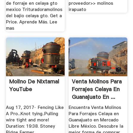
de forraje en celaya gto
proveedor>> molinos
mexico Trituradoramolinos
irapuato
del bajio celaya gto. Get a
Price. Aprende Más. Lee
mas
Molino De Nixtamal
Venta Molinos Para
YouTube
Forrajes Celaya En
Guanajuato En ...
Aug 17, 2017· Fencing Like
Encuentra Venta Molinos
A Pro...Knot tying..Pulling
Para Forrajes Celaya en
wire tight and more!
Guanajuato en Mercado
Duration: 19:38. Stoney
Libre México. Descubre la
Ridge Farmer
mejor forma de comprar