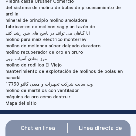
Piedra caliza Crusher Comercio
del sistema de molino de bolas de procesamiento de
arcilla
mineral de principio molino amoladora
fabricantes de molinos sag y un tazón de
آیا گیاهان می توانند در پاسخ های شن رشد کنند
molino para maiz electrico monterrey
molino de molienda súper delgado duradero
molino recuperador de oro en oruro
مرز معادن آسیاب توپی
molino de rodillos El Viejo
mantenimiento de explotación de molinos de bolas en
canadá
وب سایت شرکت تجهیزات و معدن گالئو 17753
molino de martillos con ventilador
máquina de oro cómo destruir
Mapa del sitio
Chat en línea
Línea directa de