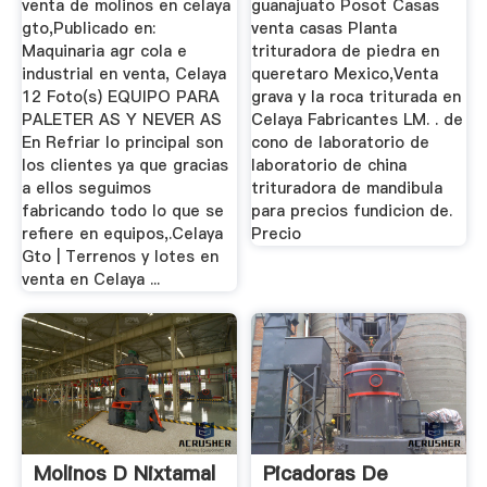
venta de molinos en celaya
guanajuato Posot Casas
gto,Publicado en:
venta casas Planta
Maquinaria agr cola e
trituradora de piedra en
industrial en venta, Celaya
queretaro Mexico,Venta
12 Foto(s) EQUIPO PARA
grava y la roca triturada en
PALETER AS Y NEVER AS
Celaya Fabricantes LM. . de
En Refriar lo principal son
cono de laboratorio de
los clientes ya que gracias
laboratorio de china
a ellos seguimos
trituradora de mandibula
fabricando todo lo que se
para precios fundicion de.
refiere en equipos,.Celaya
Precio
Gto | Terrenos y lotes en
venta en Celaya ...
Molinos D Nixtamal
Picadoras De