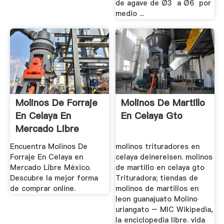
de agave de Ø3´ a Ø6´ por
medio ...
Molinos De Forraje
Molinos De Martillo
En Celaya En
En Celaya Gto
Mercado Libre
México
Encuentra Molinos De
molinos trituradores en
Forraje En Celaya en
celaya deinereisen. molinos
Mercado Libre México.
de martillo en celaya gto
Descubre la mejor forma
Trituradora; tiendas de
de comprar online.
molinos de martillos en
leon guanajuato Molino
uriangato – MIC Wikipedia,
la enciclopedia libre. vida